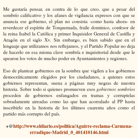
Me gustaría pensar, en contra de lo que creo, que a pesar del
sombrío calificativo y los afanes de vigilancia expresos con que se
anuncia ese gobierno, el plan no consista -como hasta ahora- en
reverdecer el espíritu de Torquemada, fraile dominico, confesor de
la reina Isabel la Católica y primer Inquisidor General de Castilla y
Aragón en el siglo Xv. Sin embargo, es bien sabido que en el
lenguaje que utilizamos nos reflejamos, y el Partido Popular no deja
de hacerlo en esa misma clave sombría e inquisitorial desde que le
apearon los votos de mucho poder en Ayuntamientos y regiones.
Eso de plantear gobiernos en la sombra que vigilen a los gobiernos
democráticamente elegidos por los ciudadanos, a quienes estos
gobiernos representan, suena a páginas muy negras de nuestra
historia. Sobre todo si quienes promueven esos
gobiernos sombríos
proceden de gobiernos enfangados en tramas y corruptelas
sobradamente aireadas como las que han acorralado al PP hasta
inscribirlo en la historia de los últimos cuarenta años como el
partido más corrupto del país.
+@
http://www.eldiario.es/politica/Aguirre-reclama-Carmena-
erradique-Madrid_0_401410146.html