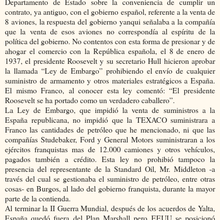
Departamento de Estado sobre la conveniencia de cumplir un
contrato, ya antiguo, con el gobierno español, referente a la venta de
8 aviones, la respuesta del gobierno yanqui señalaba a la compañía
que la venta de esos aviones no correspondía al espíritu de la
política del gobierno. No contentos con esta forma de presionar y de
ahogar el comercio con la República española, el 8 de enero de
1937, el presidente Roosevelt y su secretario Hull hicieron aprobar
la llamada “Ley de Embargo” prohibiendo el envío de cualquier
suministro de armamento y otros materiales estratégicos a España.
El mismo Franco, al conocer esta ley comentó: “El presidente
Roosevelt se ha portado como un verdadero caballero”.
La Ley de Embargo, que impidió la venta de suministros a la
España republicana, no impidió que la TEXACO suministrara a
Franco las cantidades de petróleo que he mencionado, ni que las
compañías Studebaker, Ford y General Motors suministraran a los
ejércitos franquistas mas de 12.000 camiones y otros vehículos,
pagados también a crédito. Esta ley no prohibió tampoco la
presencia del representante de la Standard Oil, Mr. Middleton -a
través del cual se gestionaba el suministro de petróleo, entre otras
cosas- en Burgos, al lado del gobierno franquista, durante la mayor
parte de la contienda.
Al terminar la II Guerra Mundial, después de los acuerdos de Yalta,
España quedó fuera del Plan Marshall pero EEUU se posicionó