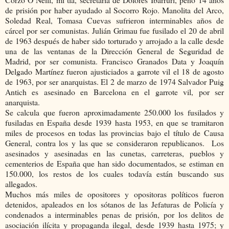
de prisión por haber ayudado al Socorro Rojo. Manolita del Arco,
Soledad Real, Tomasa Cuevas sufrieron interminables años de
cárcel por ser comunistas. Julián Grimau fue fusilado el 20 de abril
de 1963 después de haber sido torturado y arrojado a la calle desde
una de las ventanas de la Dirección General de Seguridad de
Madrid, por ser comunista. Francisco Granados Data y Joaquín
Delgado Martínez fueron ajusticiados a garrote vil el 18 de agosto
de 1963, por ser anarquistas. El 2 de marzo de 1974 Salvador Puig
Antich es asesinado en Barcelona en el garrote vil, por ser
anarquista.
Se calcula que fueron aproximadamente 250.000 los fusilados y
fusiladas en España desde 1939 hasta 1953, en que se tramitaron
miles de procesos en todas las provincias bajo el título de Causa
General, contra los y las que se consideraron republicanos. Los
asesinados y asesinadas en las cunetas, carreteras, pueblos y
cementerios de España que han sido documentados, se estiman en
150.000, los restos de los cuales todavía están buscando sus
allegados.
Muchos más miles de opositores y opositoras políticos fueron
detenidos, apaleados en los sótanos de las Jefaturas de Policía y
condenados a interminables penas de prisión, por los delitos de
asociación ilícita y propaganda ilegal, desde 1939 hasta 1975; y