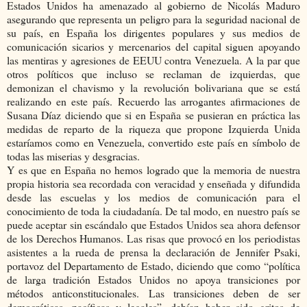
Estados Unidos ha amenazado al gobierno de Nicolás Maduro
asegurando que representa un peligro para la seguridad nacional de
su país, en España los dirigentes populares y sus medios de
comunicación sicarios y mercenarios del capital siguen apoyando
las mentiras y agresiones de EEUU contra Venezuela. A la par que
otros políticos que incluso se reclaman de izquierdas, que
demonizan el chavismo y la revolución bolivariana que se está
realizando en este país. Recuerdo las arrogantes afirmaciones de
Susana Díaz diciendo que si en España se pusieran en práctica las
medidas de reparto de la riqueza que propone Izquierda Unida
estaríamos como en Venezuela, convertido este país en símbolo de
todas las miserias y desgracias.
Y es que en España no hemos logrado que la memoria de nuestra
propia historia sea recordada con veracidad y enseñada y difundida
desde las escuelas y los medios de comunicación para el
conocimiento de toda la ciudadanía. De tal modo, en nuestro país se
puede aceptar sin escándalo que Estados Unidos sea ahora defensor
de los Derechos Humanos. Las risas que provocó en los periodistas
asistentes a la rueda de prensa la declaración de Jennifer Psaki,
portavoz del Departamento de Estado, diciendo que como “política
de larga tradición Estados Unidos no apoya transiciones por
métodos anticonstitucionales. Las transiciones deben de ser
democráticas, pacíficas y legales”, debían haber sido gritos de