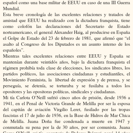
español como una base militar de EEUU en caso de una III Guerra
Mundial.
Esta breve cronología de las excelentes relaciones y tratados de
amistad que EEUU ha realizado con la dictadura franquista, tiene
como colofón las declaraciones del Secretario de Estado
norteamericano, el general Alexander Haig, al producirse en España
el Golpe de Estado del 23 de febrero de 1981, que afirmó que “el
asalto al Congreso de los Diputados es un asunto interno de los
españoles”.
Mientras tales excelentes relaciones entre EEUU y España se
mantenían durante veintidós años, bajo la dictadura franquista el
régimen prohibía toda clase de elecciones, los sindicatos libres, los
partidos políticos, las asociaciones ciudadanas y estudiantiles, el
Movimiento Feminista, la libertad de expresión y de prensa, y se
perseguía, se detenía, se torturaba y se fusilaba a todos los
opositores y las opositoras políticas, sindicales y ciudadanas.
Mi tía Carlota O’Neill sufrió cinco años de prisión, desde 1936 a
1941, en el Penal de Victoria Grande de Melilla por ser la esposa
del capitán de aviación Virgilio Leret, fusilado por las tropas
fascistas el 17 de julio de 1936, en la Base de Hidros de Mar Chica
de Melilla. Juana Doña fue condenada a muerte en 1947 y
conmutada su pena por la de 30 años, por ser comunista. Juana
Corzo O’Neill, mi tía, secretaria de Dolores Ibárruri, penó 14 años