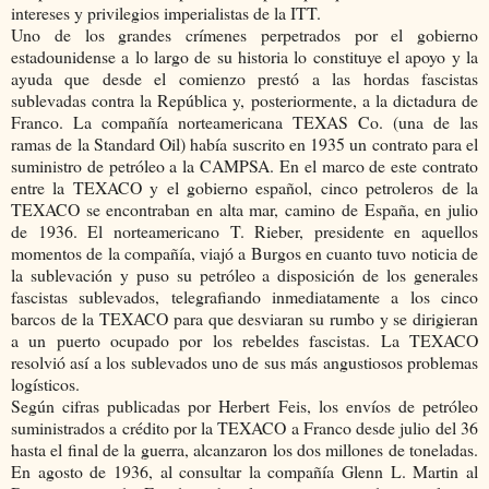
intereses y privilegios imperialistas de la ITT.
Uno de los grandes crímenes perpetrados por el gobierno
estadounidense a lo largo de su historia lo constituye el apoyo y la
ayuda que desde el comienzo prestó a las hordas fascistas
sublevadas contra la República y, posteriormente, a la dictadura de
Franco. La compañía norteamericana TEXAS Co. (una de las
ramas de la Standard Oil) había suscrito en 1935 un contrato para el
suministro de petróleo a la CAMPSA. En el marco de este contrato
entre la TEXACO y el gobierno español, cinco petroleros de la
TEXACO se encontraban en alta mar, camino de España, en julio
de 1936. El norteamericano T. Rieber, presidente en aquellos
momentos de la compañía, viajó a Burgos en cuanto tuvo noticia de
la sublevación y puso su petróleo a disposición de los generales
fascistas sublevados, telegrafiando inmediatamente a los cinco
barcos de la TEXACO para que desviaran su rumbo y se dirigieran
a un puerto ocupado por los rebeldes fascistas. La TEXACO
resolvió así a los sublevados uno de sus más angustiosos problemas
logísticos.
Según cifras publicadas por Herbert Feis, los envíos de petróleo
suministrados a crédito por la TEXACO a Franco desde julio del 36
hasta el final de la guerra, alcanzaron los dos millones de toneladas.
En agosto de 1936, al consultar la compañía Glenn L. Martin al