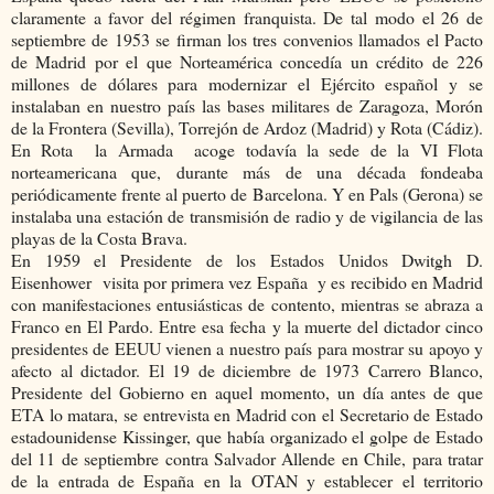
claramente a favor del régimen franquista. De tal modo el 26 de
septiembre de 1953 se firman los tres convenios llamados el Pacto
de Madrid por el que Norteamérica concedía un crédito de 226
millones de dólares para modernizar el Ejército español y se
instalaban en nuestro país las bases militares de Zaragoza, Morón
de la Frontera (Sevilla), Torrejón de Ardoz (Madrid) y Rota (Cádiz).
En Rota la Armada acoge todavía la sede de la VI Flota
norteamericana que, durante más de una década fondeaba
periódicamente frente al puerto de Barcelona. Y en Pals (Gerona) se
instalaba una estación de transmisión de radio y de vigilancia de las
playas de la Costa Brava.
En 1959 el Presidente de los Estados Unidos Dwitgh D.
Eisenhower visita por primera vez España y es recibido en Madrid
con manifestaciones entusiásticas de contento, mientras se abraza a
Franco en El Pardo. Entre esa fecha y la muerte del dictador cinco
presidentes de EEUU vienen a nuestro país para mostrar su apoyo y
afecto al dictador. El 19 de diciembre de 1973 Carrero Blanco,
Presidente del Gobierno en aquel momento, un día antes de que
ETA lo matara, se entrevista en Madrid con el Secretario de Estado
estadounidense Kissinger, que había organizado el golpe de Estado
del 11 de septiembre contra Salvador Allende en Chile, para tratar
de la entrada de España en la OTAN y establecer el territorio