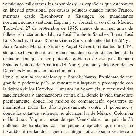
veinticinco mil éramos los españoles y las españolas que estábamos
en libertad provisional por causas políticas cuando murió Franco,
mientras desde Eisenhower a Kissinger, los mandatarios
norteamericanos visitaban España y se abrazaban con él en Madrid.
Todavía el 27 de septiembre de 1975, menos de un mes antes de
fallecer el dictador, fusilaban a José Humberto Sánchez Baena, José
Luis Sánchez Bravo, Ramón García Sanz, militantes del FRAP, y a
Juan Paredes Manot (Txiqui) y Ángel Otaegui, militantes de ETA,
sin que se haya obtenido al menos una declaración de condena de la
dictadura franquista por parte del gobierno de ese país llamado
Estados Unidos de América del Norte, garante y defensor de los
Derechos Humanos en todo el mundo.
Por ello, resulta escandaloso que Barack Obama, Presidente de este
grande y poderoso país, se muestre tan inquieto y preocupado con
la defensa de los Derechos Humanos en Venezuela, y tome medidas
sancionadoras y amenazadoras contra ella, donde la vida transcurre
pacíficamente, donde los medios de comunicación opositores se
manifiestan todos los días agresivamente contra el gobierno, y
donde las cotas de violencia no alcanzan las de México, Colombia
o Honduras. Y que a pesar de que Venezuela es un país de 38
millones de habitantes con un pequeño ejército, que nunca ha
invadido ni declarado la guerra a ningún otro, Obama se atreva a