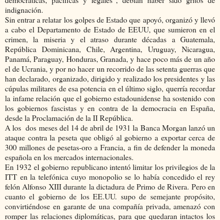
indignación.
Sin entrar a relatar los golpes de Estado que apoyó, organizó y llevó
a cabo el Departamento de Estado de EEUU, que sumieron en el
crimen, la miseria y el atraso durante décadas a Guatemala,
República Dominicana, Chile, Argentina, Uruguay, Nicaragua,
Panamá, Paraguay, Honduras, Granada, y hace poco más de un año
el de Ucrania, y por no hacer un recorrido de las setenta guerras que
han declarado, organizado, dirigido y realizado los presidentes y las
cúpulas militares de esa potencia en el último siglo, querría recordar
la infame relación que el gobierno estadounidense ha sostenido con
los gobiernos fascistas y en contra de la democracia en España,
desde la Proclamación de la II República.
A los dos meses del 14 de abril de 1931 la Banca Morgan lanzó un
ataque contra la peseta que obligó al gobierno a exportar cerca de
300 millones de pesetas-oro a Francia, a fin de defender la moneda
española en los mercados internacionales.
En 1932 el gobierno republicano intentó limitar los privilegios de la
ITT en la telefónica cuyo monopolio se lo había concedido el rey
felón Alfonso XIII durante la dictadura de Primo de Rivera. Pero en
cuanto el gobierno de los EE.UU. supo de semejante propósito,
convirtiéndose en garante de una compañía privada, amenazó con
romper las relaciones diplomáticas, para que quedaran intactos los