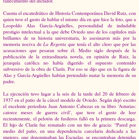
fallecimiento del dictador.
Cuenta el excatedrático de Historia Contemporánea David Ruiz, con
quien tuve el gusto de hablar el mismo día en que hice la foto, que a
Leopoldo Alas García-Argüelles, personalidad de indudable
prestigio intelectual a la que debe Oviedo uno de los capítulos más
brillantes de su historia universitaria, lo asesinaron más por la
memoria nociva de
La Regenta
que tenía el alto clero que por las
acusaciones que pesaran sobre él. Medio siglo después de la
publicación de
la extraodinaria novela, en opinión de Ruiz, la
jerarquía católica no había digerido el supuesto contenido
subversivo de la obra de Clarín. Por eso se dijo que en la figura de
Alas y García-Argüelles habían pretendido matar la memoria de su
padre.
La ejecución tuvo lugar a la seis de la tarde del 20 de febrero de
1937 en el patio de la cárcel modelo de Oviedo. Según dejó escrito
el excelente periodista Juan Antonio Cabezas en su libro ‘Asturias:
catorce meses de guerra civil’, que tuve el gusto de leer
recientemente, el pelotón de fusileros falló en la primera descarga.
El hijo de Clarín fue rematado con un tiro de gracia: “Pared por
medio del patio, en una dependencia carcelaria dedicada a las
mujeres, que denominaban las Escuelas, se encontraban detenidas