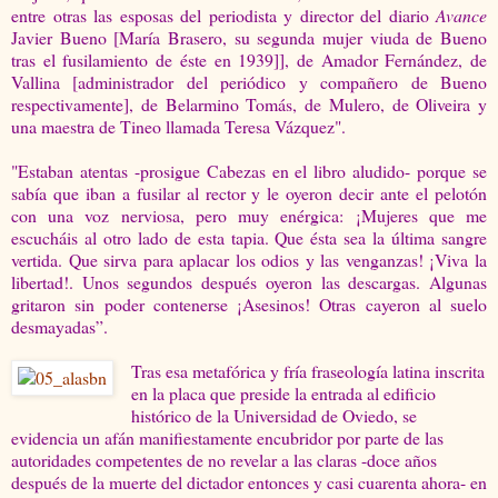
entre otras las esposas del periodista y director del diario
Avance
Javier Bueno [María Brasero, su segunda mujer viuda de Bueno
tras el fusilamiento de éste en 1939]], de Amador Fernández, de
Vallina [administrador del periódico y compañero de Bueno
respectivamente], de Belarmino Tomás, de Mulero, de Oliveira y
una maestra de Tineo llamada Teresa Vázquez".
"Estaban atentas -prosigue Cabezas en el libro aludido- porque se
sabía que iban a fusilar al rector y le oyeron decir ante el pelotón
con una voz nerviosa, pero muy enérgica: ¡Mujeres que me
escucháis al otro lado de esta tapia. Que ésta sea la última sangre
vertida. Que sirva para aplacar los odios y las venganzas! ¡Viva la
libertad!. Unos segundos después oyeron las descargas. Algunas
gritaron sin poder contenerse ¡Asesinos! Otras cayeron al suelo
desmayadas”.
Tras esa metafórica y fría fraseología latina inscrita
en la placa que preside la entrada al edificio
histórico de la Universidad de Oviedo, se
evidencia un afán manifiestamente encubridor por parte de las
autoridades competentes de no revelar a las claras -doce años
después de la muerte del dictador entonces y casi cuarenta ahora- en