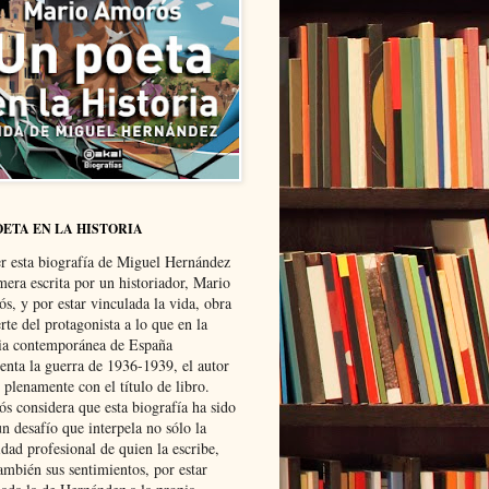
OETA EN LA HISTORIA
er esta biografía de Miguel Hernández
mera escrita por un historiador, Mario
s, y por estar vinculada la vida, obra
te del protagonista a lo que en la
ria contemporánea de España
senta la guerra de 1936-1939, el autor
 plenamente con el título de libro.
s considera que esta biografía ha sido
n desafío que interpela no sólo la
dad profesional de quien la escribe,
ambién sus sentimientos, por estar