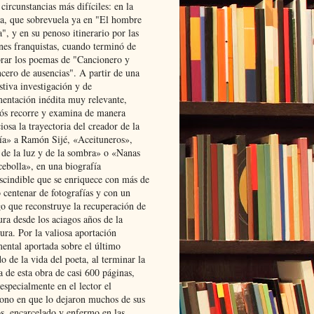
 circunstancias más difíciles: en la
ta, que sobrevuela ya en "El hombre
", y en su penoso itinerario por las
ones franquistas, cuando terminó de
rar los poemas de "Cancionero y
cero de ausencias". A partir de una
stiva investigación y de
entación inédita muy relevante,
s recorre y examina de manera
osa la trayectoria del creador de la
ía» a Ramón Sijé, «Aceituneros»,
 de la luz y de la sombra» o «Nanas
cebolla», en una biografía
scindible que se enriquece con más de
 centenar de fotografías y con un
go que reconstruye la recuperación de
ura desde los aciagos años de la
ura. Por la valiosa aportación
ental aportada sobre el último
o de la vida del poeta, al terminar la
a de esta obra de casi 600 páginas,
especialmente en el lector el
ono en que lo dejaron muchos de sus
s, encarcelado y enfermo en las