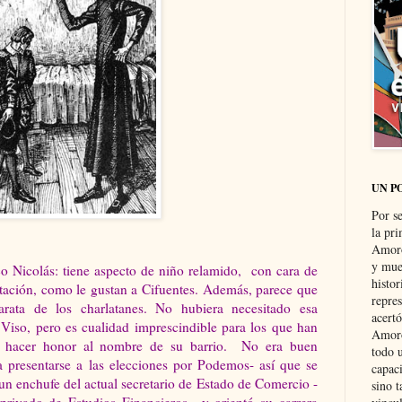
UN P
Por s
la pri
Amoró
y muer
co Nicolás: tiene aspecto de niño relamido, con cara de
histo
tación, como le gustan a Cifuentes. Además, parece que
repre
rata de los charlatanes. No hubiera necesitado esa
acertó
 Viso, pero es cualidad imprescindible para los que han
Amoró
n hacer honor al nombre de su barrio. No era buen
todo u
ra presentarse a las elecciones por Podemos- así que se
capaci
un enchufe del actual secretario de Estado de Comercio -
sino t
privado de Estudios Financieros-, y orientó su carrera