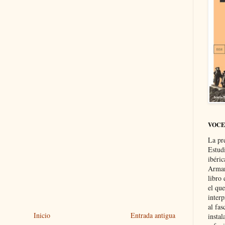
VOCE
La pr
Estud
ibéri
Arman
libro
el qu
interp
al fas
Inicio
Entrada antigua
instal