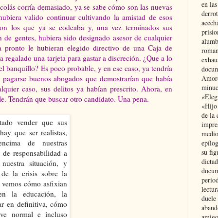
en las
Nicolás corría demasiado, ya se sabe cómo son las nuevas
derro
hubiera valido continuar cultivando la amistad de esos
acecha
con los que ya se codeaba y, una vez terminados sus
prisi
n de gentes, hubiera sido designado asesor de cualquier
alumb
a pronto le hubieran elegido directivo de una Caja de
roman
regalado una tarjeta para gastar a discreción. ¿Que a lo
exhau
el banquillo? Es poco probable, y en ese caso, ya tendría
docum
ra pagarse buenos abogados que demostrarían que había
Amoró
minuci
lquier caso, sus delitos ya habían prescrito. Ahora, en
«Eleg
le. Tendrán que buscar otro candidato. Una pena.
«Hijo
de la 
impre
medio
epílo
su fig
dictad
docum
period
lectur
duele 
aband
amigo