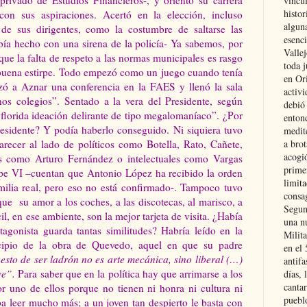
vincu
histor
con sus aspiraciones. Acertó en la elección, incluso
alguna
e sus dirigentes, como la costumbre de saltarse las
esenc
abía hecho con una sirena de la policía- Ya sabemos, por
Vallej
ue la falta de respeto a las normas municipales es rasgo
toda j
buena estirpe. Todo empezó como un juego cuando tenía
en Or
zó a Aznar una conferencia en la FAES y llenó la sala
activi
os colegios”. Sentado a la vera del Presidente, según
debió
“florida ideación delirante de tipo megalomaníaco”. ¿Por
entonc
residente? Y podía haberlo conseguido. Ni siquiera tuvo
medit
arecer al lado de políticos como Botella, Rato, Cañete,
a brot
acogió
s como Arturo Fernández o intelectuales como Vargas
primer
ipe VI –cuentan que Antonio López ha recibido la orden
limit
amilia real, pero eso no está confirmado-. Tampoco tuvo
consag
rque su amor a los coches, a las discotecas, al marisco, a
Segun
il, en ese ambiente, son la mejor tarjeta de visita. ¿Había
una n
agonista guarda tantas similitudes? Habría leído en la
Milit
cipio de la obra de Quevedo, aquel en que su padre
en el
 esto de ser ladrón no es arte mecánica, sino liberal (…)
antifa
ve
”.
Para saber que en la política hay que arrimarse a los
días, 
cantar
or uno de ellos porque no tienen ni honra ni cultura ni
pueblo
a leer mucho más; a un joven tan despierto le basta con