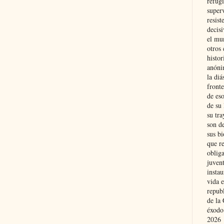
refugi
superv
resist
decis
el mu
otros 
histo
anóni
la diá
fronte
de eso
de su 
su tra
son d
sus bi
que r
obliga
juvent
insta
vida e
repub
de la 
éxodo
2026