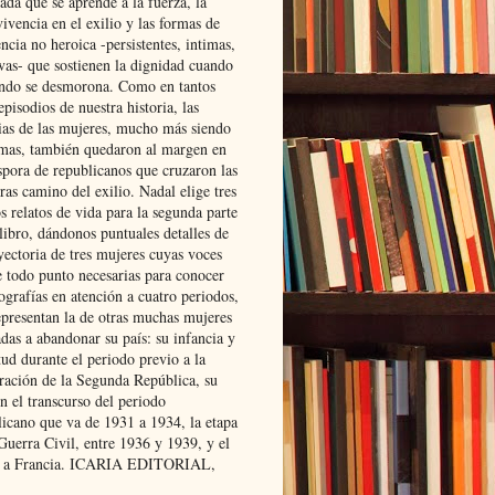
ada que se aprende a la fuerza, la
ivencia en el exilio y las formas de
encia no heroica -persistentes, intimas,
ivas- que sostienen la dignidad cuando
ndo se desmorona. Como en tantos
episodios de nuestra historia, las
rias de las mujeres, mucho más siendo
mas, también quedaron al margen en
spora de republicanos que cruzaron las
ras camino del exilio. Nadal elige tres
s relatos de vida para la segunda parte
libro, dándonos puntuales detalles de
yectoria de tres mujeres cuyas voces
e todo punto necesarias para conocer
ografías en atención a cuatro periodos,
epresentan la de otras muchas mujeres
das a abandonar su país: su infancia y
ud durante el periodo previo a la
uración de la Segunda República, su
n el transcurso del periodo
licano que va de 1931 a 1934, la etapa
Guerra Civil, entre 1936 y 1939, y el
 a Francia. ICARIA EDITORIAL,