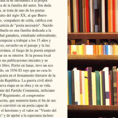
lada la de Hernández a la propia
ia de la familia del autor. Sin duda
, se trata de uno de los poetas
iales del siglo XX, al que Buero
o, compañero de celda, califica con
usticia de "poeta necesario". Nacido
ihuela en una familia dedicada a la
dad ganadera, estudiante sobresaliente,
 empezar a trabajar a los 15 años y
es, envuelto en el paisaje y la luz
erránea, el fuego de la poesía empezó
ar en su interior. Si la prensa local
 sus publicaciones iniciales y su
 libro, Perito en lunas, tuvo un eco
ado, en 1936 El rayo que no cesa lo
raría en el firmamento literario de la
da República. La guerra civil abrió
ueva etapa en su obra y en su vida.
ante del Partido Comunista, miliciano
 5º Regimiento, el compromiso
scista, que asumiría hasta el fin de sus
lo convirtió en un poeta capaz de
 el heroísmo y el valor en "Viento del
" y de apelar a la esperanza incluso