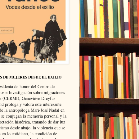
S DE MUJERES DESDE EL EXILIO
esidenta de honor del Centro de
ios e Investigación sobre migraciones
ca (CERMI), Geneviève Dreyfus-
d prologa y valora este interesante
 de la antropóloga Mari-José Nadal en
e se conjugan la memoria personal y la
retación histórica, tratando de dar luz
cismo desde abajo: la violencia que se
a en lo cotidiano, la condición de