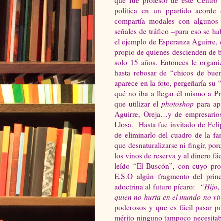
política en un ppartido acorde 
compartía modales con algunos d
señales de tráfico –para eso se h
el ejemplo de Esperanza Aguirre, q
propio de quienes descienden de 
solo 15 años. Entonces le organi
hasta rebosar de “chicos de buen
aparece en la foto, pergeñaría su 
qué no iba a llegar él mismo a P
que utilizar el
photoshop
para ap
Aguirre, Oreja…y de empresario
Llosa. Hasta fue invitado de Fel
de eliminarlo del cuadro de la f
que desnaturalizarse ni fingir, po
los vinos de reserva y al dinero fác
leído “El Buscón”, con cuyo prot
E.S.O algún fragmento del prin
adoctrina al futuro pícaro:
“
Hijo,
quien no hurta en el mundo no vi
poderosos y que es fácil pasar p
mérito ninguno tampoco necesitab