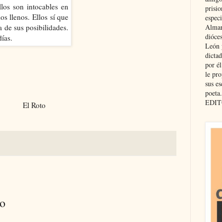
prisio
especi
Almar
dióce
León 
dicta
por é
le pro
sus es
poeta.
EDIT
El Roto
io