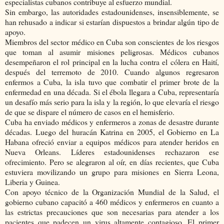
especialistas cubanos contribuye al esfuerzo mundial.
Sin embargo, las autoridades estadounidenses, insensiblemente, se
han rehusado a indicar si estarían dispuestos a brindar algún tipo de
apoyo.
Miembros del sector médico en Cuba son conscientes de los riesgos
que toman al asumir misiones peligrosas. Médicos cubanos
desempeñaron el rol principal en la lucha contra el cólera en Haití,
después del terremoto de 2010. Cuando algunos regresaron
enfermos a Cuba, la isla tuvo que combatir el primer brote de la
enfermedad en una década. Si el ébola llegara a Cuba, representaría
un desafío más serio para la isla y la región, lo que elevaría el riesgo
de que se dispare el número de casos en el hemisferio.
Cuba ha enviado médicos y enfermeros a zonas de desastre durante
décadas. Luego del huracán Katrina en 2005, el Gobierno en La
Habana ofreció enviar a equipos médicos para atender heridos en
Nueva Orleans. Líderes estadounidenses rechazaron ese
ofrecimiento. Pero se alegraron al oír, en días recientes, que Cuba
estuviera movilizando un grupo para misiones en Sierra Leona,
Liberia y Guinea.
Con apoyo técnico de la Organización Mundial de la Salud, el
gobierno cubano capacitó a 460 médicos y enfermeros en cuanto a
las estrictas precauciones que son necesarias para atender a los
pacientes que padecen un virus altamente contagioso. El primer