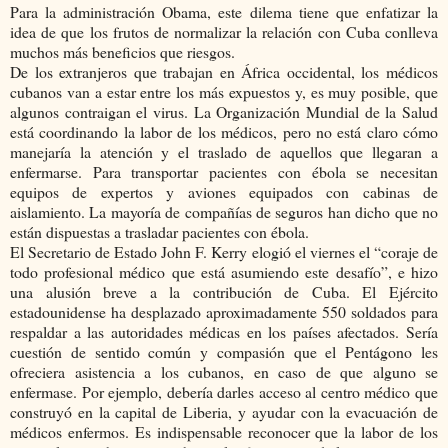
Para la administración Obama, este dilema tiene que enfatizar la
idea de que los frutos de normalizar la relación con Cuba conlleva
muchos más beneficios que riesgos.
De los extranjeros que trabajan en África occidental, los médicos
cubanos van a estar entre los más expuestos y, es muy posible, que
algunos contraigan el virus. La Organización Mundial de la Salud
está coordinando la labor de los médicos, pero no está claro cómo
manejaría la atención y el traslado de aquellos que llegaran a
enfermarse. Para transportar pacientes con ébola se necesitan
equipos de expertos y aviones equipados con cabinas de
aislamiento. La mayoría de compañías de seguros han dicho que no
están dispuestas a trasladar pacientes con ébola.
El Secretario de Estado John F. Kerry elogió el viernes el “coraje de
todo profesional médico que está asumiendo este desafío”, e hizo
una alusión breve a la contribución de Cuba. El Ejército
estadounidense ha desplazado aproximadamente 550 soldados para
respaldar a las autoridades médicas en los países afectados. Sería
cuestión de sentido común y compasión que el Pentágono les
ofreciera asistencia a los cubanos, en caso de que alguno se
enfermase. Por ejemplo, debería darles acceso al centro médico que
construyó en la capital de Liberia, y ayudar con la evacuación de
médicos enfermos. Es indispensable reconocer que la labor de los