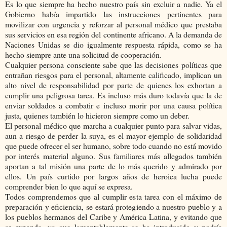
Es lo que siempre ha hecho nuestro país sin excluir a nadie. Ya el
Gobierno había impartido las instrucciones pertinentes para
movilizar con urgencia y reforzar al personal médico que prestaba
sus servicios en esa región del continente africano. A la demanda de
Naciones Unidas se dio igualmente respuesta rápida, como se ha
hecho siempre ante una solicitud de cooperación.
Cualquier persona consciente sabe que las decisiones políticas que
entrañan riesgos para el personal, altamente calificado, implican un
alto nivel de responsabilidad por parte de quienes los exhortan a
cumplir una peligrosa tarea. Es incluso más duro todavía que la de
enviar soldados a combatir e incluso morir por una causa política
justa, quienes también lo hicieron siempre como un deber.
El personal médico que marcha a cualquier punto para salvar vidas,
aun a riesgo de perder la suya, es el mayor ejemplo de solidaridad
que puede ofrecer el ser humano, sobre todo cuando no está movido
por interés material alguno. Sus familiares más allegados también
aportan a tal misión una parte de lo más querido y admirado por
ellos. Un país curtido por largos años de heroica lucha puede
comprender bien lo que aquí se expresa.
Todos comprendemos que al cumplir esta tarea con el máximo de
preparación y eficiencia, se estará protegiendo a nuestro pueblo y a
los pueblos hermanos del Caribe y América Latina, y evitando que
se expanda, ya que lamentablemente se ha introducido y podría