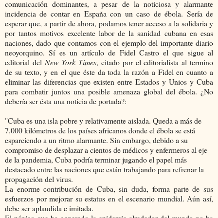
comunicación dominantes, a pesar de la noticiosa y alarmante
incidencia de contar en España con un caso de ébola. Sería de
esperar que, a partir de ahora, podamos tener acceso a la solidaria y
por tantos motivos excelente labor de la sanidad cubana en esas
naciones, dado que contamos con el ejemplo del importante diario
neoyorquino. Sí es un artículo de Fidel Castro el que sigue al
editorial del
New York Times
, citado por el editorialista al termino
de su texto, y en el que éste da toda la razón a Fidel en cuanto a
eliminar las diferencias que existen entre Estados y Unios y Cuba
para combatir juntos una posible amenaza global del ébola. ¿No
debería ser ésta una noticia de portada?:
"Cuba es una isla pobre y relativamente aislada. Queda a más de
7,000 kilómetros de los países africanos donde el ébola se está
esparciendo a un ritmo alarmante. Sin embargo, debido a su
compromiso de desplazar a cientos de médicos y enfermeros al eje
de la pandemia, Cuba podría terminar jugando el papel más
destacado entre las naciones que están trabajando para refrenar la
propagación del virus.
La enorme contribución de Cuba, sin duda, forma parte de sus
esfuerzos por mejorar su estatus en el escenario mundial. Aún así,
debe ser aplaudida e imitada.
El pánico que ha generado la epidemia alrededor del mundo no ha