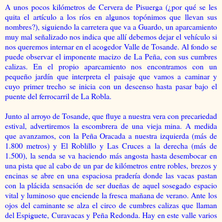
A unos pocos kilómetros de Cervera de Pisuerga (¿por qué se les
quita el artículo a los ríos en algunos topónimos que llevan sus
nombres?), siguiendo la carretera que va a Guardo, un aparcamiento
muy mal señalizado nos indica que allí debemos dejar el vehículo si
nos queremos internar en el acogedor Valle de Tosande. Al fondo se
puede observar el imponente macizo de La Peña, con sus cumbres
calizas. En el propio aparcamiento nos encontramos con un
pequeño jardín que interpreta el paisaje que vamos a caminar y
cuyo primer trecho se inicia con un descenso hasta pasar bajo el
puente del ferrocarril de La Robla.
Junto al arroyo de Tosande, que fluye a nuestra vera con precariedad
estival, advertiremos la escombrera de una vieja mina. A medida
que avanzamos, con la Peña Oracada a nuestra izquierda (más de
1.800 metros) y El Roblillo y Las Cruces a la derecha (más de
1.500), la senda se va haciendo más angosta hasta desembocar en
una pista que al cabo de un par de kilómetros entre robles, brezos y
encinas se abre en una espaciosa pradería donde las vacas pastan
con la plácida sensación de ser dueñas de aquel sosegado espacio
vital y luminoso que enciende la fresca mañana de verano. Ante los
ojos del caminante se alza el circo de cumbres calizas que llaman
del Espiguete, Curavacas y Peña Redonda. Hay en este valle varios