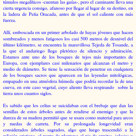
túmulos megalíticos -cuentan las guías-, pero el caminante lleva una
cierta urgencia consigo, afanoso por llegar al lugar de su destino, en
la ladera de Peña Oracada, antes de que el sol caliente con más
fuerza.
Allí,
emboscada en un primer arbolado de hayas jóvenes que hacen
sombreados y menos fatigosos los casi 500 metros de desnivel del
último kilómetro, se encuentra la maravillosa Tejeda de Tosande, a
la que el andariego llega pletórico de silencio y admiración.
Estamos ante uno de los bosques de tejos más importantes de
Europa, con ejemplares casi milenarios que alcanzan el metro y
medio de diámetro. Se tiene la sensación de penetrar en cualquiera
de los bosques sacros que aparecen en las leyendas mitológicas,
empapado en una atmósfera húmeda que podría recordar la de una
cueva, en este caso vegetal, cuyo aliento lleva respirando sobre la
tierra unos cuantos siglos.
Es sabido que los celtas se suicidaban con el brebaje que dan las
semillas de estos árboles antes de rendirse al enemigo y que la
dureza de su madera permitió que se usara como material para arcos
y ruedas de carreta. Por su prolongada longevidad eran
considerados árboles sagrados, algo que luego trascendió a la
religión cristiana, al punto de plantarse al pie de ermitas, iglesias y