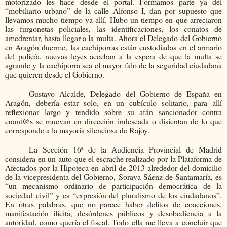
motorizado les hace desde el portal. Formamos parte ya del
“mobiliario urbano” de la calle Alfonso I, dan por supuesto que
llevamos mucho tiempo ya allí. Hubo un tiempo en que arreciaron
las furgonetas policiales, las identificaciones, los conatos de
amedrentar, hasta llegar a la multa. Ahora el Delegado del Gobierno
en Aragón duerme, las cachiporras están custodiadas en el armario
del policía, nuevas leyes acechan a la espera de que la multa se
agrande y la cachiporra sea el mayor falo de la seguridad ciudadana
que quieren desde el Gobierno.
Gustavo Alcalde, Delegado del Gobierno de España en
Aragón, debería estar solo, en un cubículo solitario, para allí
reflexionar largo y tendido sobre su afán sancionador contra
cuant@s se muevan en dirección indeseada o disientan de lo que
corresponde a la mayoría silenciosa de Rajoy.
La Sección 16ª de la Audiencia Provincial de Madrid
considera en un auto que el escrache realizado por la Plataforma de
Afectados por la Hipoteca en abril de 2013 alrededor del domicilio
de la vicepresidenta del Gobierno, Soraya Sáenz de Santamaría, es
“un mecanismo ordinario de participación democrática de la
sociedad civil” y es “expresión del pluralismo de los ciudadanos”.
En otras palabras, que no parece haber delitos de coacciones,
manifestación ilícita, desórdenes públicos y desobediencia a la
autoridad, como quería el fiscal. Todo ella me lleva a concluir que