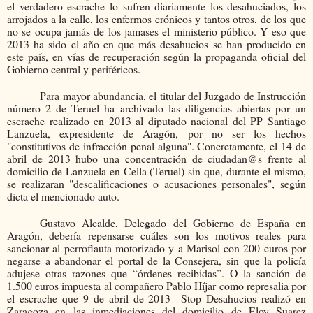
el verdadero escrache lo sufren diariamente los desahuciados, los
arrojados a la calle, los enfermos crónicos y tantos otros, de los que
no se ocupa jamás de los jamases el ministerio público. Y eso que
2013 ha sido el año en que más desahucios se han producido en
este país, en vías de recuperación según la propaganda oficial del
Gobierno central y periféricos.
Para mayor abundancia, el titular del Juzgado de Instrucción
número 2 de Teruel ha archivado las diligencias abiertas por un
escrache realizado en 2013 al diputado nacional del PP Santiago
Lanzuela, expresidente de Aragón, por no ser los hechos
"constitutivos de infracción penal alguna". Concretamente, el 14 de
abril de 2013 hubo una concentración de ciudadan@s frente al
domicilio de Lanzuela en Cella (Teruel) sin que, durante el mismo,
se realizaran "descalificaciones o acusaciones personales", según
dicta el mencionado auto.
Gustavo Alcalde, Delegado del Gobierno de España en
Aragón, debería repensarse cuáles son los motivos reales para
sancionar al perroflauta motorizado y a Marisol con 200 euros por
negarse a abandonar el portal de la Consejera, sin que la policía
adujese otras razones que “órdenes recibidas”. O la sanción de
1.500 euros impuesta al compañero Pablo Híjar como represalia por
el escrache que 9 de abril de 2013
Stop Desahucios realizó en
Zaragoza en las inmediaciones del domicilio de Eloy Suarez