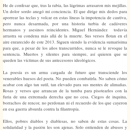
He de confesar que, tras la rabia, las lágrimas arrasaron mis mejillas.
Un dolor sordo anegó mi conciencia. El que dirige mis dedos para
aporrear las teclas y volcar en estas líneas la impotencia de cautiva,
pero nunca desarmada, por una historia turbia de cadáveres
hermanos y asesinos reincidentes. Miguel Hernández todavía
arrastra su condena más allá de la muerte. Sus versos flotan en el
aire enrarecido de este 2013. Siguen siendo la evidencia sumarísima
para que, a pesar de los años transcurridos, nunca se le revoque la
sentencia. Muertos y silentes para siempre, así quieren que se
queden las víctimas de sus antecesores ideológicos.
La poesía es un arma cargada de futuro que transciende los
venerables huesos del poeta. No pueden combatirla. No saben cómo
acabar con algo tan sutil, tan elevado para sus mentes de alimañas.
Rosas y versos que arrancan de la tumba para pisotearlos con la
furia de una extremada derecha que no cesa. Ciegos de inquina,
borrachos de rencor, no perdonan ni el recuerdo de los que cayeron
en esa guerra absurda contra la filantropía.
Ellos, pobres diablos y diablesas, no saben de estas cosas. La
solidaridad y la pasión les son ajenas. Solo entienden de abusos y