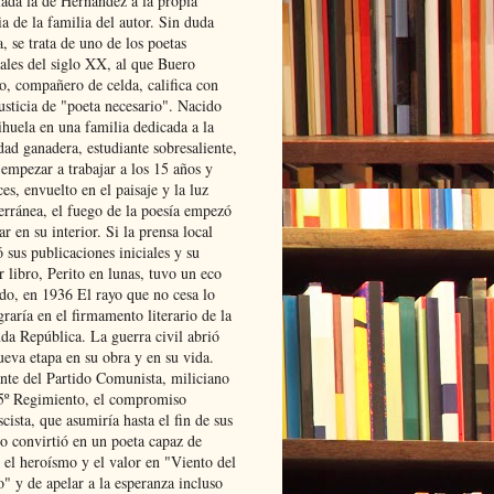
lada la de Hernández a la propia
ia de la familia del autor. Sin duda
, se trata de uno de los poetas
iales del siglo XX, al que Buero
o, compañero de celda, califica con
usticia de "poeta necesario". Nacido
ihuela en una familia dedicada a la
dad ganadera, estudiante sobresaliente,
 empezar a trabajar a los 15 años y
es, envuelto en el paisaje y la luz
erránea, el fuego de la poesía empezó
ar en su interior. Si la prensa local
 sus publicaciones iniciales y su
 libro, Perito en lunas, tuvo un eco
ado, en 1936 El rayo que no cesa lo
raría en el firmamento literario de la
da República. La guerra civil abrió
ueva etapa en su obra y en su vida.
ante del Partido Comunista, miliciano
 5º Regimiento, el compromiso
scista, que asumiría hasta el fin de sus
lo convirtió en un poeta capaz de
 el heroísmo y el valor en "Viento del
" y de apelar a la esperanza incluso