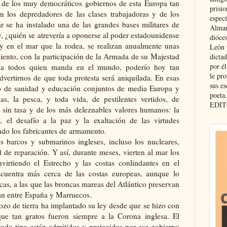
 de los muy democráticos gobiernos de esta Europa tan
prisio
 los depredadores de las clases trabajadoras y de los
especi
ar se ha instalado una de las grandes bases militares de
Almar
, ¿quién se atrevería a oponerse al poder estadounidense
dióce
 y en el mar que la rodea, se realizan anualmente unas
León 
iento, con la participación de la Armada de su Majestad
dicta
por é
a todos quien manda en el mundo, poderío hoy tan
le pro
vertirnos de que toda protesta será aniquilada. En esas
sus es
to de sanidad y educación conjuntos de media Europa y
poeta.
s, la pesca, y toda vida, de pestilentes vertidos, de
EDIT
 sin tasa y de los más deleznables valores humanos: la
ad, el desafío a la paz y la exaltación de las virtudes
ndo los fabricantes de armamento.
os barcos y submarinos ingleses, incluso los nucleares,
 de reparación. Y así, durante meses, vierten al mar los
virtiendo el Estrecho y las costas conlindantes en el
cuentra más cerca de las costas europeas, aunque lo
icas, a las que las broncas mareas del Atlántico preservan
an entre España y Marruecos.
rozo de tierra ha implantado su ley desde que se hizo con
que tan gratos fueron siempre a la Corona inglesa. El
todo tipo están admitidos y protegidos por ese gobierno