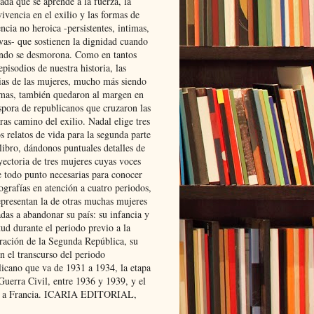
ada que se aprende a la fuerza, la
ivencia en el exilio y las formas de
encia no heroica -persistentes, intimas,
ivas- que sostienen la dignidad cuando
ndo se desmorona. Como en tantos
episodios de nuestra historia, las
rias de las mujeres, mucho más siendo
mas, también quedaron al margen en
spora de republicanos que cruzaron las
ras camino del exilio. Nadal elige tres
s relatos de vida para la segunda parte
libro, dándonos puntuales detalles de
yectoria de tres mujeres cuyas voces
e todo punto necesarias para conocer
ografías en atención a cuatro periodos,
epresentan la de otras muchas mujeres
das a abandonar su país: su infancia y
ud durante el periodo previo a la
uración de la Segunda República, su
n el transcurso del periodo
licano que va de 1931 a 1934, la etapa
Guerra Civil, entre 1936 y 1939, y el
 a Francia. ICARIA EDITORIAL,