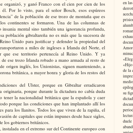
en las
e organizó, y ganó Franco con el cien por cien de los
derro
 él. Por lo visto, para el señor Bosch, esos espúreos
acecha
ndencia” de la población de ese trozo de montaña que es
prisi
 los continentes se formaron. Una de las columnas de
alumb
 insania mental sino también una ignorancia profunda,
roman
sa población gibraltareña no es más que la sucesora de
exhau
Reino Unido para justificar y defender la propiedad del
docum
ansportaron a miles de ingleses a Irlanda del Norte, el
Amoró
minuci
car que ese territorio pertenecía al Reino Unido. Y ya
«Eleg
a de ese trozo Irlanda robado a mano armada al resto de
«Hijo
de origen inglés, los Unionistas, siguen manteniendo, a
de la 
orona británica, a mayor honra y gloria de los restos del
impre
medio
iciones del Ulster, porque en Gibraltar erradicaron
epílo
a originaria, porque durante la dictadura no cabía duda
su fig
 tener la nacionalidad británica que la española y caer
dictad
 todo porque las condiciones que han implantado allí los
docum
 para los llanitos. Todos los que viven de la rapiña, el
period
lectur
evasión de capitales que están impunes desde hace siglos,
duele 
de los gobiernos británicos.
aband
as, instalada en el extremo sur del Continente europeo con
amigo