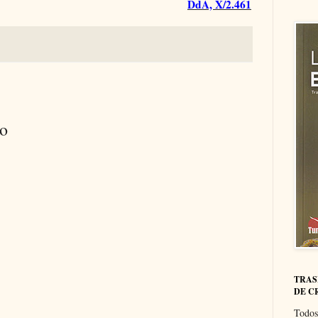
DdA, X/2.461
io
TRAS
DE C
Todos