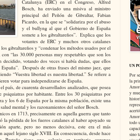
Catalunya (ERC) en el Congreso, Alfred
Bosch, ha enviado una misiva al ministro
principal del Peñón de Gibraltar, Fabian
Picardo, en la que se “solidariza por el abuso
y el bullyng al que el Gobierno de España
somete a los gibraltareños”. Explica que los
votantes de ERC y muchos otros catalanes
 los gibraltareños y “condenar los métodos usados por el
a con “las 30.000 personas muy respetables que son los
n decidido, votando dos veces si había dudas, que ellos
UN P
e España”. Después de otras frases del mismo jaez, que
iendo “Vuestra libertad es nuestra libertad.” Se refiere a
Por s
ieren votar para independizarse de España.
la pri
Amoró
el país, de cuarenta desarrollados analizados, que posea
y muer
 psiquiatras por habitante. Entre los 30 psiquiatras por
histo
za y los 6 de España por la misma población, existe una
repre
a salud mental y los razonamientos del señor Bosch.
acertó
ánicos en 1713, precisamente en aquella guerra que tanto
Amoró
ó la pérdida de los fueros catalanes al haber apoyado su
todo u
tión aparte, pero no menos decisiva, este era el más
capaci
en aquel lejano siglo XVIII. En consecuencia, desde hace
sino t
an Bretaña tiene una colonia en territorio europeo