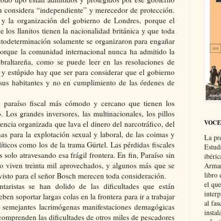
sch considera “independiente” y merecedor de protección.
 y la organización del gobierno de Londres, porque el
e los llanitos tienen la nacionalidad británica y que toda
todeterminación solamente se organizaron para engañar
orque la comunidad internacional nunca ha admitido la
braltareña, como se puede leer en las resoluciones de
 estúpido hay que ser para considerar que el gobierno
sus habitantes y no en cumplimiento de las órdenes de
l paraíso fiscal más cómodo y cercano que tienen los
 Los grandes inversores, las multinacionales, los pillos
VOCE
ncia organizada que lava el dinero del narcotráfico, del
as para la explotación sexual y laboral, de las coimas y
La pr
ticos como los de la trama Gürtel. Las pérdidas fiscales
Estud
olo atravesando esa frágil frontera. En fin, Paraíso sin
ibéri
o viven treinta mil aprovechados, y algunos más que se
Arman
libro
 visto para el señor Bosch merecen toda consideración.
el qu
taristas se han dolido de las dificultades que están
interp
en soportar largas colas en la frontera para ir a trabajar
al fas
e semejantes lacrimógenas manifestaciones demagógicas
instal
omprenden las dificultades de otros miles de pescadores