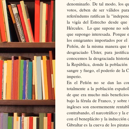
denominarlo. De tal modo, los qu
votos, deben de ser válidos para
referéndums ratifican la “indepe
la vigía del Estrecho desde que
Hércules. Lo que supone no solo
que supongo interesada. Porque e
los emigrantes importados por el 
Peñón, de la misma manera que tr
desgraciado Ulster, para justifi
conocemos la desgraciada histori
la República, donde la población 
sangre y fuego, el poderío de la C
imperio.
En el Peñón no se dan las cond
totalmente a la población español
de que era mucho más beneficioso
bajo la férula de Franco, y sobre
ingleses son enormemente rentables
contrabando, el narcotráfico y la 
con el beneplácito y la inducción 
Gibraltar es la cueva de los pirat