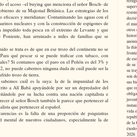
refugi
ndo el acoso –el buying que menciona el señor Bosch- de
superv
obierno de su Majestad Británica. Las estrategias de los
resist
do eficaces y meridianas: Contaminando las aguas con el
decis
marinos nucleares y con la construcción de espigones de
el mu
 impedido toda pesca en el extremo de Levante y que
otros 
histo
e Poniente, han arruinado a miles de familias que se
anóni
la diá
ido se trata es de que en ese trozo del continente no se
fronte
¿Para qué pescar si se puede traficar con tabaco, con
de eso
tales? Si contamos que el paro en el Peñón es del 3% y
de su 
32, no puede cabernos ninguna duda de cuál puede ser la
su tra
frido trozo de tierra.
son d
sabemos cuál es la suya: la de la impunidad de los
sus bi
crito a Alí Babá apoyándole por ser un depredador del
que r
obliga
itándole por su lucha contra una nación capitalista e
juvent
parecer al señor Bosch también le parece que pertenecer al
insta
lista que pertenecer al español.
vida e
arencias es la falta de una proporción de psiquiatras
repub
lud mental de nuestros ciudadanos, especialmente la de
de la 
éxodo
2026