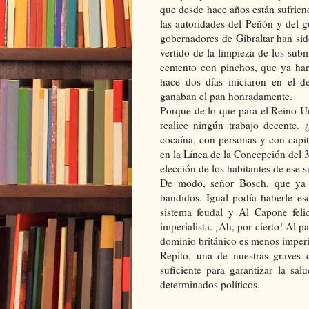
que desde hace años están sufrie
las autoridades del Peñón y del g
gobernadores de Gibraltar han si
vertido de la limpieza de los sub
cemento con pinchos, que ya han
hace dos días iniciaron en el d
ganaban el pan honradamente.
Porque de lo que para el Reino Un
realice ningún trabajo decente. 
cocaína, con personas y con capi
en la Línea de la Concepción del 
elección de los habitantes de ese su
De modo, señor Bosch, que ya 
bandidos. Igual podía haberle es
sistema feudal y Al Capone felic
imperialista. ¡Ah, por cierto! Al 
dominio británico es menos imperia
Repito, una de nuestras graves c
suficiente para garantizar la sa
determinados políticos.