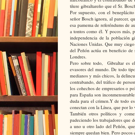
títere gibraltareño que el Sr. Bo
Por supuesto, con el beneplácito
señor Bosch ignora, al parecer, qu
esa pamema de referéndums de au
a tontos como él. Y pocos más, p
independencia de la población gi
Naciones Unidas. Que muy ciego y
del Peñón actúa en beneficio de 
Londres.
Pero sobre todo, Gibraltar es e
evasores del mundo. De todo tipo.
medianos y más chicos, la delincue
contrabando, del tráfico de person
los cohechos de empresarios o polí
para España son inconmensurables s
duda para el crimen.Y de todo es
conectan con la Línea, que por lo
También otros políticos y comen
padeciendo los trabajadores que deb
a uno u otro lado del Peñón, qu
siempre quedan bien. Pero pocos c