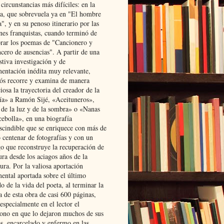
 circunstancias más difíciles: en la
ta, que sobrevuela ya en "El hombre
", y en su penoso itinerario por las
ones franquistas, cuando terminó de
rar los poemas de "Cancionero y
cero de ausencias". A partir de una
stiva investigación y de
entación inédita muy relevante,
s recorre y examina de manera
osa la trayectoria del creador de la
ía» a Ramón Sijé, «Aceituneros»,
 de la luz y de la sombra» o «Nanas
cebolla», en una biografía
scindible que se enriquece con más de
 centenar de fotografías y con un
go que reconstruye la recuperación de
ura desde los aciagos años de la
ura. Por la valiosa aportación
ental aportada sobre el último
o de la vida del poeta, al terminar la
a de esta obra de casi 600 páginas,
especialmente en el lector el
ono en que lo dejaron muchos de sus
s, encarcelado y enfermo en las