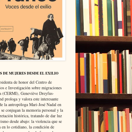
S DE MUJERES DESDE EL EXILIO
esidenta de honor del Centro de
ios e Investigación sobre migraciones
ca (CERMI), Geneviève Dreyfus-
d prologa y valora este interesante
 de la antropóloga Mari-José Nadal en
e se conjugan la memoria personal y la
retación histórica, tratando de dar luz
cismo desde abajo: la violencia que se
a en lo cotidiano, la condición de