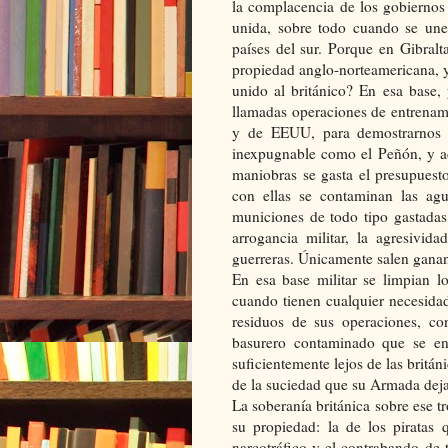
la complacencia de los gobiernos
unida, sobre todo cuando se unen
países del sur. Porque en Gibralt
propiedad anglo-norteamericana, y
unido al británico? En esa base,
llamadas operaciones de entrenam
y de EEUU, para demostrarnos 
inexpugnable como el Peñón, y ad
maniobras se gasta el presupues
con ellas se contaminan las agua
municiones de todo tipo gastadas
arrogancia militar, la agresivid
guerreras. Únicamente salen gana
En esa base militar se limpian l
cuando tienen cualquier necesidad
residuos de sus operaciones, con
basurero contaminado que se en
suficientemente lejos de las britán
de la suciedad que su Armada dej
La soberanía británica sobre ese t
su propiedad: la de los piratas 
narcotráfico y el contrabando de 