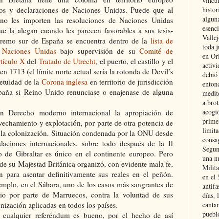
vincu
pios y declaraciones de Naciones Unidas. Puede que al
histor
alguna
no les importen las resoluciones de Naciones Unidas
esenc
e la alegan cuando les parecen favorables a sus tesis-
Vallej
xtremo sur de España se encuentra dentro de la
lista de
toda j
s
Naciones Unidas
bajo supervisión de su
Comité de
en Or
rtículo X
del
Tratado de Utrecht
, el puerto, el castillo y el
activi
 en 1713 (el límite norte actual sería la rotonda de Devil’s
debió
etuidad de la
Corona inglesa
en territorio de jurisdicción
entonc
spaña si Reino Unido renunciase o enajenase de alguna
medit
a brot
acogió
n Derecho moderno internacional la apropiación de
primer
rovechamiento y explotación, por parte de otra potencia de
limit
 la colonización. Situación condenada por la ONU desde
consag
laciones internacionales, sobre todo después de la II
Segun
o de Gibraltar es único en el continente europeo. Pero
una n
de su Majestad Británica organizó, con evidente mala fe,
Milit
 para asentar definitivamente sus reales en el peñón.
en el
mplo, en el Sáhara, uno de los casos más sangrantes de
antifa
orio por parte de Marruecos, contra la voluntad de sus
días, 
nización aplicadas en todos los países.
cantar
pueblo
cualquier referéndum es bueno, por el hecho de así