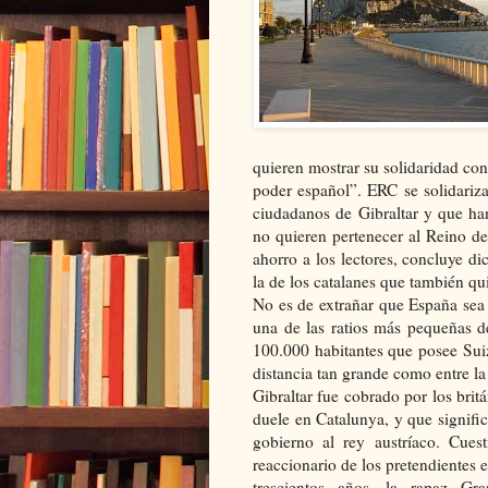
quieren mostrar su solidaridad con
poder español”. ERC se solidariz
ciudadanos de Gibraltar y que ha
no quieren pertenecer al Reino d
ahorro a los lectores, concluye dic
la de los catalanes que también qu
No es de extrañar que España sea 
una de las ratios más pequeñas de
100.000 habitantes que posee Sui
distancia tan grande como entre l
Gibraltar fue cobrado por los brit
duele en Catalunya, y que signific
gobierno al rey austríaco. Cues
reaccionario de los pretendientes 
trescientos años, la rapaz Gr