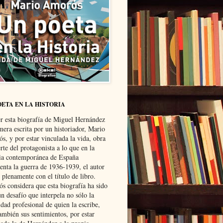
OETA EN LA HISTORIA
er esta biografía de Miguel Hernández
mera escrita por un historiador, Mario
s, y por estar vinculada la vida, obra
te del protagonista a lo que en la
ria contemporánea de España
senta la guerra de 1936-1939, el autor
 plenamente con el título de libro.
s considera que esta biografía ha sido
n desafío que interpela no sólo la
dad profesional de quien la escribe,
ambién sus sentimientos, por estar