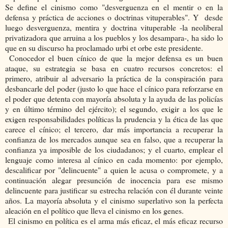
Se define el cinismo como "desverguenza en el mentir o en la
defensa y práctica de acciones o doctrinas vituperables". Y desde
luego desverguenza, mentira y doctrina vituperable -la neoliberal
privatizadora que arruina a los pueblos y los desampara-, ha sido lo
que en su discurso ha proclamado urbi et orbe este presidente.
Conocedor el buen cínico de que la mejor defensa es un buen
ataque, su estrategia se basa en cuatro recursos concretos: el
primero, atribuir al adversario la práctica de la conspiración para
desbancarle del poder (justo lo que hace el cínico para reforzarse en
el poder que detenta con mayoría absoluta y la ayuda de las policías
y en último término del ejército); el segundo, exigir a los que le
exigen responsabilidades políticas la prudencia y la ética de las que
carece el cínico; el tercero, dar más importancia a recuperar la
confianza de los mercados aunque sea en falso, que a recuperar la
confianza ya imposible de los ciudadanos; y el cuarto, emplear el
lenguaje como interesa al cínico en cada momento: por ejemplo,
descalificar por "delincuente" a quien le acusa o compromete, y a
continuación alegar presunción de inocencia para ese mismo
delincuente para justificar su estrecha relación con él durante veinte
años. La mayoría absoluta y el cinismo superlativo son la perfecta
aleación en el político que lleva el cinismo en los genes.
El cinismo en política es el arma más eficaz, el más eficaz recurso