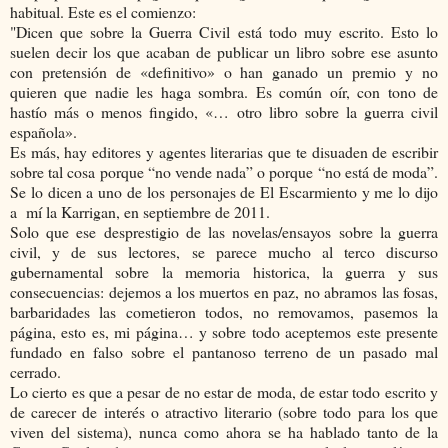
habitual. Este es el comienzo:
"Dicen que sobre la Guerra Civil está todo muy escrito. Esto lo
suelen decir los que acaban de publicar un libro sobre ese asunto
con pretensión de «definitivo» o han ganado un premio y no
quieren que nadie les haga sombra. Es común oír, con tono de
hastío más o menos fingido, «… otro libro sobre la guerra civil
española».
Es más, hay editores y agentes literarias que te disuaden de escribir
sobre tal cosa porque “no vende nada” o porque “no está de moda”.
Se lo dicen a uno de los personajes de El Escarmiento y me lo dijo
a mí la Karrigan, en septiembre de 2011.
Solo que ese desprestigio de las novelas/ensayos sobre la guerra
civil, y de sus lectores, se parece mucho al terco discurso
gubernamental sobre la memoria historica, la guerra y sus
consecuencias: dejemos a los muertos en paz, no abramos las fosas,
barbaridades las cometieron todos, no removamos, pasemos la
página, esto es, mi página… y sobre todo aceptemos este presente
fundado en falso sobre el pantanoso terreno de un pasado mal
cerrado.
Lo cierto es que a pesar de no estar de moda, de estar todo escrito y
de carecer de interés o atractivo literario (sobre todo para los que
viven del sistema), nunca como ahora se ha hablado tanto de la