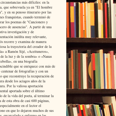
 circunstancias más difíciles: en la
ta, que sobrevuela ya en "El hombre
", y en su penoso itinerario por las
ones franquistas, cuando terminó de
rar los poemas de "Cancionero y
cero de ausencias". A partir de una
stiva investigación y de
entación inédita muy relevante,
s recorre y examina de manera
osa la trayectoria del creador de la
ía» a Ramón Sijé, «Aceituneros»,
 de la luz y de la sombra» o «Nanas
cebolla», en una biografía
scindible que se enriquece con más de
 centenar de fotografías y con un
go que reconstruye la recuperación de
ura desde los aciagos años de la
ura. Por la valiosa aportación
ental aportada sobre el último
o de la vida del poeta, al terminar la
a de esta obra de casi 600 páginas,
especialmente en el lector el
ono en que lo dejaron muchos de sus
s, encarcelado y enfermo en las