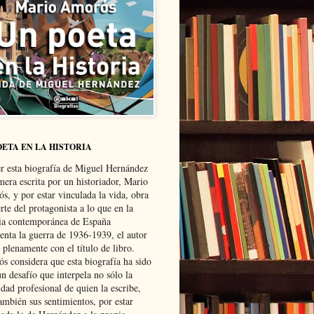
OETA EN LA HISTORIA
er esta biografía de Miguel Hernández
mera escrita por un historiador, Mario
s, y por estar vinculada la vida, obra
te del protagonista a lo que en la
ria contemporánea de España
senta la guerra de 1936-1939, el autor
 plenamente con el título de libro.
s considera que esta biografía ha sido
n desafío que interpela no sólo la
dad profesional de quien la escribe,
ambién sus sentimientos, por estar