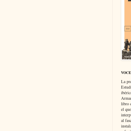
VOCE
La pr
Estud
ibéri
Arman
libro
el qu
interp
al fas
instal