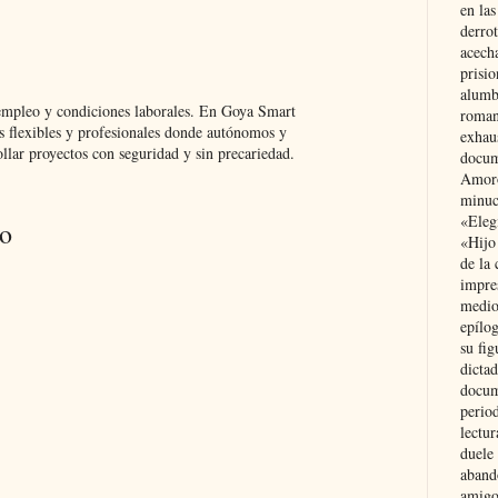
en las
derro
acecha
prisi
alumb
empleo y condiciones laborales. En Goya Smart
roman
 flexibles y profesionales donde autónomos y
exhau
lar proyectos con seguridad y sin precariedad.
docum
Amoró
minuci
«Eleg
io
«Hijo
de la 
impre
medio
epílo
su fig
dictad
docum
period
lectur
duele 
aband
amigo