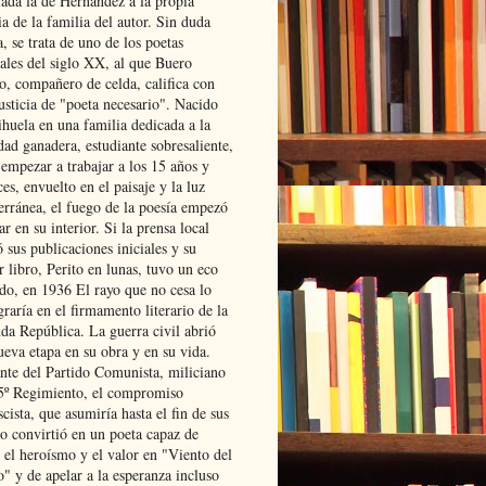
lada la de Hernández a la propia
ia de la familia del autor. Sin duda
, se trata de uno de los poetas
iales del siglo XX, al que Buero
o, compañero de celda, califica con
usticia de "poeta necesario". Nacido
ihuela en una familia dedicada a la
dad ganadera, estudiante sobresaliente,
 empezar a trabajar a los 15 años y
es, envuelto en el paisaje y la luz
erránea, el fuego de la poesía empezó
ar en su interior. Si la prensa local
 sus publicaciones iniciales y su
 libro, Perito en lunas, tuvo un eco
ado, en 1936 El rayo que no cesa lo
raría en el firmamento literario de la
da República. La guerra civil abrió
ueva etapa en su obra y en su vida.
ante del Partido Comunista, miliciano
 5º Regimiento, el compromiso
scista, que asumiría hasta el fin de sus
lo convirtió en un poeta capaz de
 el heroísmo y el valor en "Viento del
" y de apelar a la esperanza incluso