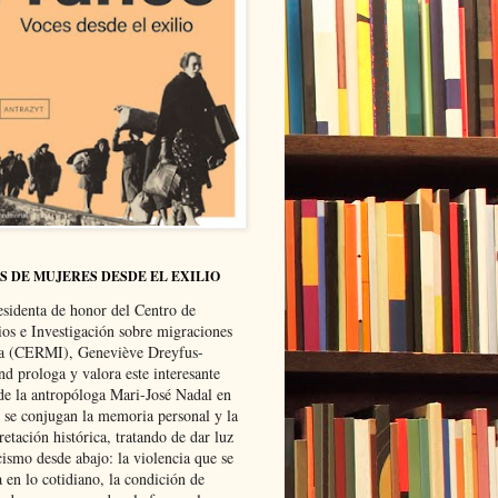
S DE MUJERES DESDE EL EXILIO
esidenta de honor del Centro de
ios e Investigación sobre migraciones
ca (CERMI), Geneviève Dreyfus-
d prologa y valora este interesante
 de la antropóloga Mari-José Nadal en
e se conjugan la memoria personal y la
retación histórica, tratando de dar luz
cismo desde abajo: la violencia que se
a en lo cotidiano, la condición de