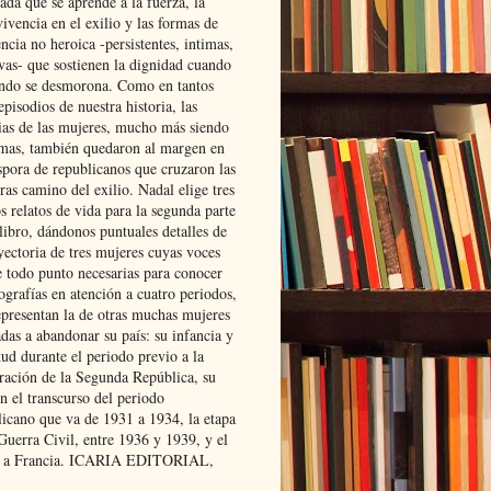
ada que se aprende a la fuerza, la
ivencia en el exilio y las formas de
encia no heroica -persistentes, intimas,
ivas- que sostienen la dignidad cuando
ndo se desmorona. Como en tantos
episodios de nuestra historia, las
rias de las mujeres, mucho más siendo
mas, también quedaron al margen en
spora de republicanos que cruzaron las
ras camino del exilio. Nadal elige tres
s relatos de vida para la segunda parte
libro, dándonos puntuales detalles de
yectoria de tres mujeres cuyas voces
e todo punto necesarias para conocer
ografías en atención a cuatro periodos,
epresentan la de otras muchas mujeres
das a abandonar su país: su infancia y
ud durante el periodo previo a la
uración de la Segunda República, su
n el transcurso del periodo
licano que va de 1931 a 1934, la etapa
Guerra Civil, entre 1936 y 1939, y el
 a Francia. ICARIA EDITORIAL,