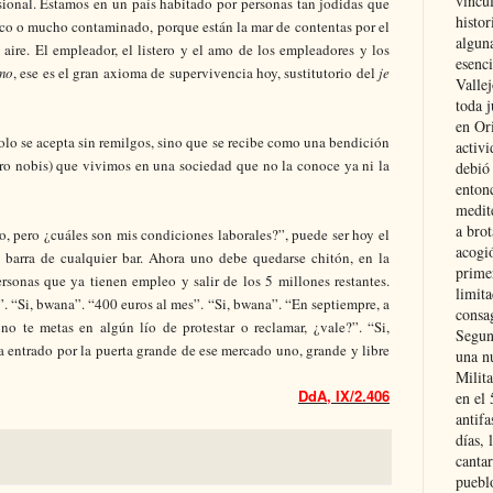
vincu
sional. Estamos en un país habitado por personas tan jodidas que
histor
poco o mucho contaminado, porque están la mar de contentas por el
alguna
aire. El empleador, el listero y el amo de los empleadores y los
esenc
omo
, ese es el gran axioma de supervivencia hoy, sustitutorio del
je
Vallej
toda j
en Or
olo se acepta sin remilgos, sino que se recibe como una bendición
activi
pro nobis) que vivimos en una sociedad que no la conoce ya ni la
debió
entonc
medit
a brot
o, pero ¿cuáles son mis condiciones laborales?”, puede ser hoy el
acogió
 barra de cualquier bar. Ahora uno debe quedarse chitón, en la
primer
rsonas que ya tienen empleo y salir de los 5 millones restantes.
limit
”. “Si, bwana”. “400 euros al mes”. “Si, bwana”. “En septiempre, a
consag
no te metas en algún lío de protestar o reclamar, ¿vale?”. “Si,
Segun
ha entrado por la puerta grande de ese mercado uno, grande y libre
una n
Milit
DdA, IX/2.406
en el
antifa
días, 
cantar
pueblo