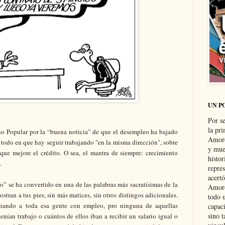
UN P
Por s
la pri
no Popular por la “buena noticia” de que el desempleo ha bajado
Amoró
 todo en que hay seguir trabajando "en la misma dirección", sobre
y muer
que mejore el crédito. O sea, el mantra de siempre: crecimiento
histo
.
repre
acertó
o” se ha convertido en una de las palabras más sacratísimas de la
Amoró
tran a tus pies, sin más matices, sin otros distingos adicionales.
todo u
inando a toda esa gente con empleo, pro ninguna de aquellas
capaci
sino t
nían trabajo o cuántos de ellos iban a recibir un salario igual o