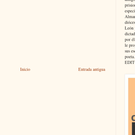
prisio
especi
Almar
dióce
León 
dicta
por é
le pro
sus es
poeta.
EDIT
Inicio
Entrada antigua