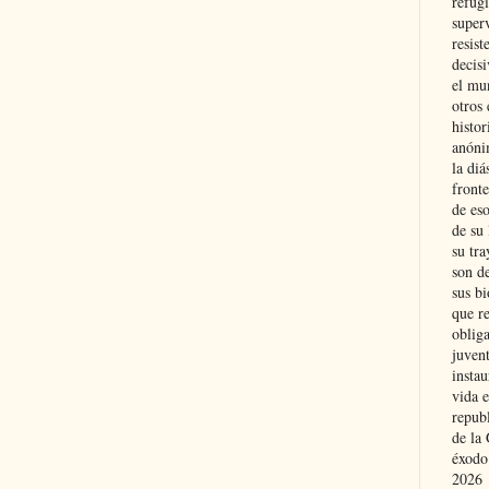
refugi
superv
resist
decis
el mu
otros 
histo
anóni
la diá
fronte
de eso
de su 
su tra
son d
sus bi
que r
obliga
juvent
insta
vida e
repub
de la 
éxodo
2026