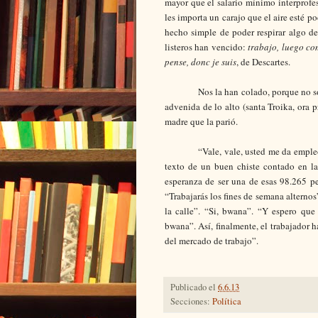
mayor que el salario mínimo interprofe
les importa un carajo que el aire esté 
hecho simple de poder respirar algo de 
listeros han vencido:
trabajo, luego c
pense, donc je suis
, de Descartes.
Nos la han colado, porque no s
advenida de lo alto (santa Troika, ora 
madre que la parió.
“Vale, vale, usted me da emple
texto de un buen chiste contado en la
esperanza de ser una de esas 98.265 pe
“Trabajarás los fines de semana alternos
la calle”. “Si, bwana”. “Y espero que 
bwana”. Así, finalmente, el trabajador 
del mercado de trabajo”.
Publicado el
6.6.13
Secciones:
Política