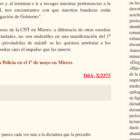
en las
 y al terminar e ir a recoger nuestras pertenencias a la
derro
al, nos encontramos con que nuestras banderas están
acecha
legación de Gobierno".
prisi
alumb
ras de la CNT en Mieres, a diferencia de otras enseñas
roman
 ciudades, no son ondeables en una manifestación del 1º
exhau
rivándolas de mástil- se les quisiera arrebatar a los
docum
nseñas sino el impulso que las mueve.
Amoró
minuci
 Policía en el 1º de mayo en Mieres
«Eleg
«Hijo
de la 
DdA, X/2373
impre
medio
epílo
su fig
dictad
docum
period
lectur
duele 
aband
parece cada vez más a la dictadura que la precedió.
amigo