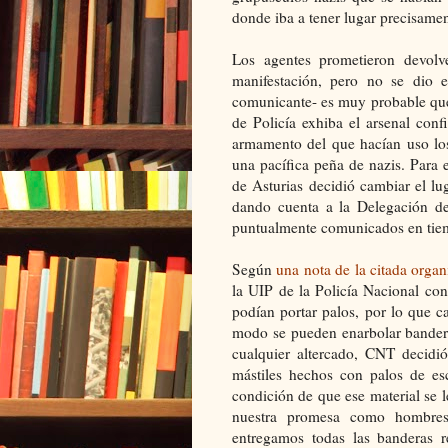
donde iba a tener lugar precisamen
Los agentes prometieron devolve
manifestación, pero no se dio e
comunicante- es muy probable qu
de Policía exhiba el arsenal conf
armamento del que hacían uso los
una pacífica peña de nazis. Para 
de Asturias decidió cambiar el lug
dando cuenta a la Delegación de
puntualmente comunicados en tie
Según
una nota de la citada organ
la UIP de la Policía Nacional con
podían portar palos, por lo que 
modo se pueden enarbolar bandera
cualquier altercado, CNT decidió
mástiles hechos con palos de es
condición de que ese material se 
nuestra promesa como hombres
entregamos todas las banderas 