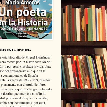
OETA EN LA HISTORIA
er esta biografía de Miguel Hernández
mera escrita por un historiador, Mario
s, y por estar vinculada la vida, obra
te del protagonista a lo que en la
ria contemporánea de España
senta la guerra de 1936-1939, el autor
 plenamente con el título de libro.
s considera que esta biografía ha sido
n desafío que interpela no sólo la
dad profesional de quien la escribe,
ambién sus sentimientos, por estar