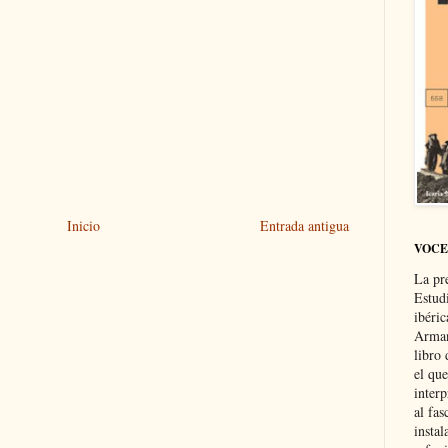
Inicio
Entrada antigua
VOCE
La pr
Estud
ibéri
Arman
libro
el qu
interp
al fas
instal