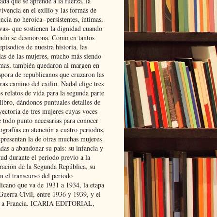
ada que se aprende a la fuerza, la
ivencia en el exilio y las formas de
encia no heroica -persistentes, intimas,
ivas- que sostienen la dignidad cuando
ndo se desmorona. Como en tantos
episodios de nuestra historia, las
rias de las mujeres, mucho más siendo
mas, también quedaron al margen en
spora de republicanos que cruzaron las
ras camino del exilio. Nadal elige tres
s relatos de vida para la segunda parte
libro, dándonos puntuales detalles de
yectoria de tres mujeres cuyas voces
e todo punto necesarias para conocer
ografías en atención a cuatro periodos,
epresentan la de otras muchas mujeres
das a abandonar su país: su infancia y
ud durante el periodo previo a la
uración de la Segunda República, su
n el transcurso del periodo
licano que va de 1931 a 1934, la etapa
Guerra Civil, entre 1936 y 1939, y el
 a Francia. ICARIA EDITORIAL,