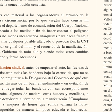
vincu
te la concentración cenetista.
histor
alguna
esenc
r ese material a los organizadores al término de la
Vallej
sa circunstancia, por lo que -según hace constar mi
toda j
e el departemento de comunicación del Cuerpo Nacional
en Or
iscado a los medios a fin de hacer constar el peligroso
activi
 no menos incendiarios anarquistas para hacer frente a
debió
evitar cualquier posible altercado o provocación, la CNT
entonc
ar original del mitin y el recorrido de la manifestación,
medit
 Gobierno de todo ello y siendo todos estos cambios
a brot
mpo y forma adecuados.
acogió
primer
limit
ización sindical
, antes de empezar el acto, las fuerzas de
consag
fiscaron todas las banderas bajo la excusa de que no se
Segun
cabe preguntar a la Delegación del Gobierno de qué otro
una n
s. En aras de un buen entendimiento y en evitación de
Milit
 entregar todas las banderas con sus correspondientes
en el
coba, algunos de madera, otros huecos y metálicos, a
antifa
le devolviera al término de la manifestación. "Cumplimos
días, 
 y mujeres de honor que somos -afirma la nota-,
cantar
requeridas de manera tan poco educada e incorrecta,
pueblo