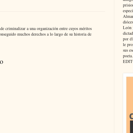
prisio
especi
Almar
dióce
León 
de criminalizar a una organización entre cuyos méritos
dicta
conseguido muchos derechos a lo largo de su historia de
por é
le pro
sus es
poeta.
io
EDIT