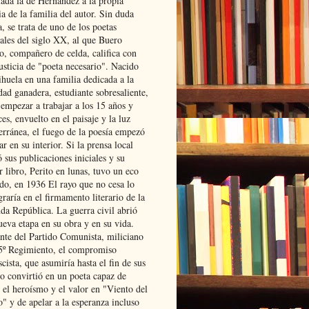
lada la de Hernández a la propia
ia de la familia del autor. Sin duda
, se trata de uno de los poetas
iales del siglo XX, al que Buero
o, compañero de celda, califica con
usticia de "poeta necesario". Nacido
ihuela en una familia dedicada a la
dad ganadera, estudiante sobresaliente,
 empezar a trabajar a los 15 años y
es, envuelto en el paisaje y la luz
erránea, el fuego de la poesía empezó
ar en su interior. Si la prensa local
 sus publicaciones iniciales y su
 libro, Perito en lunas, tuvo un eco
ado, en 1936 El rayo que no cesa lo
raría en el firmamento literario de la
da República. La guerra civil abrió
ueva etapa en su obra y en su vida.
ante del Partido Comunista, miliciano
 5º Regimiento, el compromiso
scista, que asumiría hasta el fin de sus
lo convirtió en un poeta capaz de
 el heroísmo y el valor en "Viento del
" y de apelar a la esperanza incluso