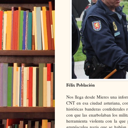
Félix Población
Nos llega desde Mieres una infor
CNT en esa ciudad asturiana, co
históricas banderas confederales r
con que las enarbolaban los milita
herramienta violenta con la que 
grupúsculos nazis que se habían