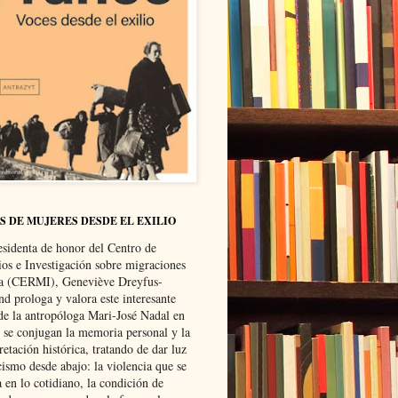
S DE MUJERES DESDE EL EXILIO
esidenta de honor del Centro de
ios e Investigación sobre migraciones
ca (CERMI), Geneviève Dreyfus-
d prologa y valora este interesante
 de la antropóloga Mari-José Nadal en
e se conjugan la memoria personal y la
retación histórica, tratando de dar luz
cismo desde abajo: la violencia que se
a en lo cotidiano, la condición de