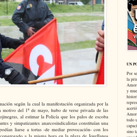
UN P
Por s
la pri
Amoró
y muer
histo
repre
mación según la cual la manifestación organizada por la
acertó
n motivo del 1º de mayo, hubo de verse privada de las
Amoró
ojinegras, al estimar la Policía que los palos de escoba
todo u
ntes y simpatizantes anarcosindicalistas constituían una
capaci
podían liarse a tortas -de mediar provocación- con los
sino t
 congregado a la misma hora en la plaza de Jovellanos