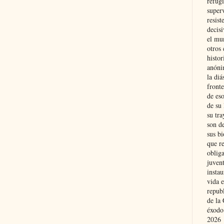
refugi
superv
resist
decis
el mu
otros 
histo
anóni
la diá
fronte
de eso
de su 
su tra
son d
sus bi
que r
obliga
juvent
insta
vida e
repub
de la 
éxodo
2026