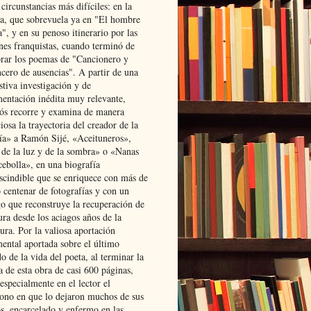
 circunstancias más difíciles: en la
ta, que sobrevuela ya en "El hombre
", y en su penoso itinerario por las
ones franquistas, cuando terminó de
rar los poemas de "Cancionero y
cero de ausencias". A partir de una
stiva investigación y de
entación inédita muy relevante,
s recorre y examina de manera
osa la trayectoria del creador de la
ía» a Ramón Sijé, «Aceituneros»,
 de la luz y de la sombra» o «Nanas
cebolla», en una biografía
scindible que se enriquece con más de
 centenar de fotografías y con un
go que reconstruye la recuperación de
ura desde los aciagos años de la
ura. Por la valiosa aportación
ental aportada sobre el último
o de la vida del poeta, al terminar la
a de esta obra de casi 600 páginas,
especialmente en el lector el
ono en que lo dejaron muchos de sus
s, encarcelado y enfermo en las