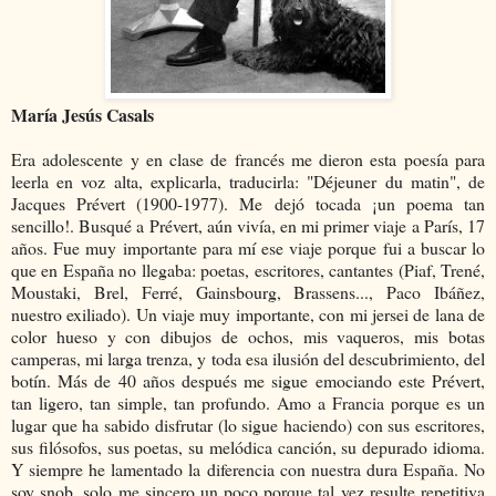
María Jesús Casals
Era adolescente y en clase de francés me dieron esta poesía para
leerla en voz alta, explicarla, traducirla: "Déjeuner du matin", de
Jacques Prévert (1900-1977).
Me dejó tocada ¡un poema tan
sencillo!. Busqué a Prévert, aún vivía, en mi primer viaje a París, 17
años. Fue muy importante para mí ese viaje porque fui a buscar lo
que en España no llegaba: poetas, escritores, cantantes (Piaf, Trené,
Moustaki, Brel, Ferré, Gainsbourg, Brassens..., Paco Ibáñez,
nuestro exiliado). Un viaje muy importante, con mi jersei de lana de
color hueso y con dibujos de ochos, mis vaqueros, mis botas
camperas, mi larga trenza, y toda esa ilusión del descubrimiento, del
botín.
Más de 40 años después me sigue emociando este Prévert,
tan ligero, tan simple, tan profundo. Amo a Francia porque es un
lugar que ha sabido disfrutar (lo sigue haciendo) con sus escritores,
sus filósofos, sus poetas, su melódica canción, su depurado idioma.
Y siempre he lamentado la difer
encia con nuestra dura España. No
soy snob, solo me sincero un poco porque tal vez resulte repetitiva