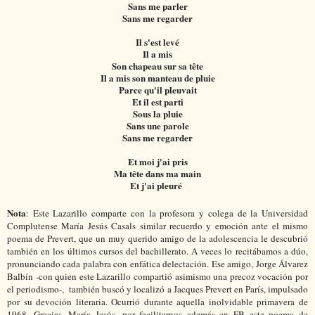
Sans me parler
Sans me regarder
Il s'est levé
Il a mis
Son chapeau sur sa tête
Il a mis son manteau de pluie
Parce qu'il pleuvait
Et il est parti
Sous la pluie
Sans une parole
Sans me regarder
Et moi j'ai pris
Ma tête dans ma main
Et j'ai pleuré
Nota
: Este Lazarillo comparte con la profesora y colega de la Universidad
Complutense María Jesús Casals similar recuerdo y emoción ante el mismo
poema de Prevert, que un muy querido amigo de la adolescencia le descubrió
también en los últimos cursos del bachillerato. A veces lo recitábamos a dúo,
pronunciando cada palabra con enfática delectación. Ese amigo, Jorge Álvarez
Balbín -con quien este Lazarillo compartió asimismo una precoz vocación por
el periodismo-, también buscó y localizó a Jacques Prevert en París, impulsado
por su devoción literaria. Ocurrió durante aquella inolvidable primavera de
1968. Gracias, María Jesús, por facilitarnos además en FB este poema de