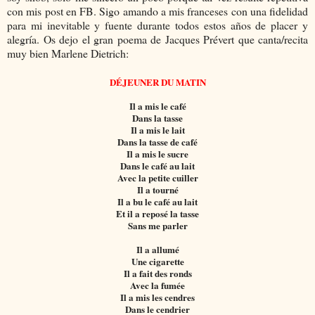
con mis post en FB. Sigo amando a mis franceses con una fidelidad
para mi inevitable y fuente durante todos estos años de placer y
alegría.
Os dejo el gran poema de Jacques Prévert que canta/recita
muy bien Marlene Dietrich:
DÉJEUNER DU MATIN
Il a mis le café
Dans la tasse
Il a mis le lait
Dans la tasse de café
Il a mis le sucre
Dans le café au lait
Avec la petite cuiller
Il a tourné
Il a bu le café au lait
Et il a reposé la tasse
Sans me parler
Il a allumé
Une cigarette
Il a fait des ronds
Avec la fumée
Il a mis les cendres
Dans le cendrier