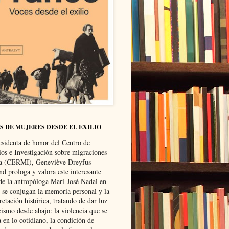
S DE MUJERES DESDE EL EXILIO
esidenta de honor del Centro de
ios e Investigación sobre migraciones
ca (CERMI), Geneviève Dreyfus-
d prologa y valora este interesante
 de la antropóloga Mari-José Nadal en
e se conjugan la memoria personal y la
retación histórica, tratando de dar luz
cismo desde abajo: la violencia que se
a en lo cotidiano, la condición de