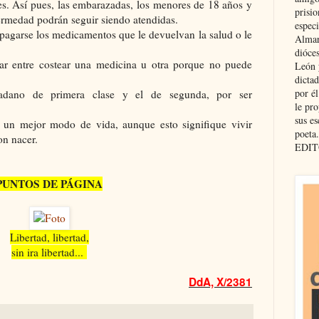
. Así pues, las embarazadas, los menores de 18 años y
prisio
fermedad podrán seguir siendo atendidas.
especi
pagarse los medicamentos que le devuelvan la salud o le
Almar
dióce
ar entre costear una medicina u otra porque no puede
León 
dicta
por é
dadano de primera clase y el de segunda, por ser
le pro
sus es
un mejor modo de vida, aunque esto signifique vivir
poeta.
on nacer.
EDIT
PUNTOS DE PÁGINA
Libertad, libertad,
sin ira libertad...
DdA, X/2381