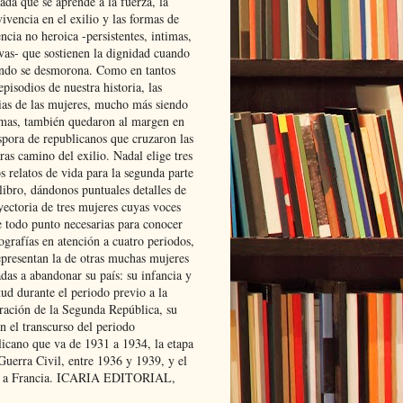
ada que se aprende a la fuerza, la
ivencia en el exilio y las formas de
encia no heroica -persistentes, intimas,
ivas- que sostienen la dignidad cuando
ndo se desmorona. Como en tantos
episodios de nuestra historia, las
rias de las mujeres, mucho más siendo
mas, también quedaron al margen en
spora de republicanos que cruzaron las
ras camino del exilio. Nadal elige tres
s relatos de vida para la segunda parte
libro, dándonos puntuales detalles de
yectoria de tres mujeres cuyas voces
e todo punto necesarias para conocer
ografías en atención a cuatro periodos,
epresentan la de otras muchas mujeres
das a abandonar su país: su infancia y
ud durante el periodo previo a la
uración de la Segunda República, su
n el transcurso del periodo
licano que va de 1931 a 1934, la etapa
Guerra Civil, entre 1936 y 1939, y el
 a Francia. ICARIA EDITORIAL,