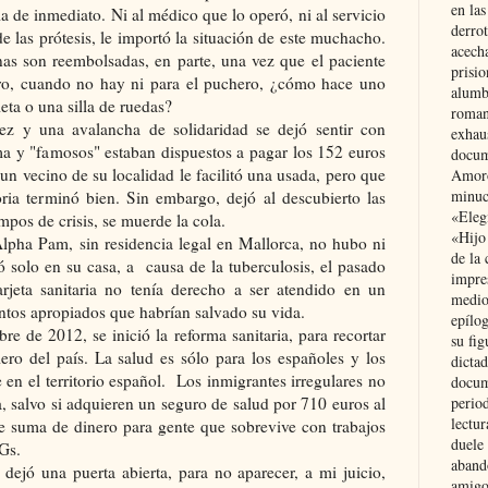
en las
a de inmediato. Ni al médico que lo operó, ni al servicio
derro
e las prótesis, le importó la situación de este muchacho.
acecha
rnas son reembolsadas, en parte, una vez que el paciente
prisi
ero, cuando no hay ni para el puchero, ¿cómo hace uno
alumb
eta o una silla de ruedas?
roman
dez y una avalancha de solidaridad se dejó sentir con
exhau
ma y "famosos" estaban dispuestos a pagar los 152 euros
docum
 un vecino de su localidad le facilitó una usada, pero que
Amoró
minuci
toria terminó bien. Sin embargo, dejó al descubierto las
«Eleg
mpos de crisis, se muerde la cola.
«Hijo
Alpha Pam, sin residencia legal en Mallorca, no hubo ni
de la 
ó solo en su casa, a causa de la tuberculosis, el pasado
impre
arjeta sanitaria no tenía derecho a ser atendido en un
medio
entos apropiados que habrían salvado su vida.
epílo
e de 2012, se inició la reforma sanitaria, para recortar
su fig
ero del país. La salud es sólo para los españoles y los
dictad
 en el territorio español. Los inmigrantes irregulares no
docum
ia, salvo si adquieren un seguro de salud por 710 euros al
period
lectur
e suma de dinero para gente que sobrevive con trabajos
duele 
Gs.
aband
 dejó una puerta abierta, para no aparecer, a mi juicio,
amigo