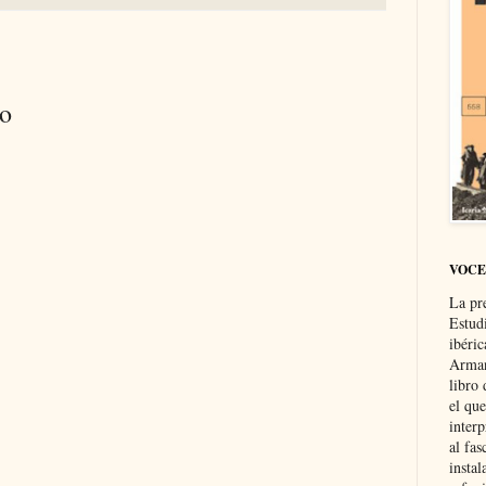
io
VOCE
La pr
Estud
ibéri
Arman
libro
el qu
interp
al fas
instal