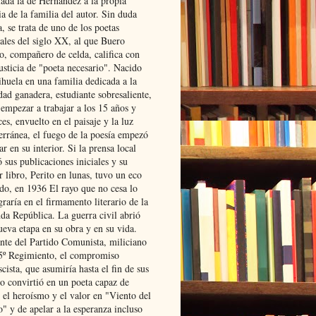
lada la de Hernández a la propia
ia de la familia del autor. Sin duda
, se trata de uno de los poetas
iales del siglo XX, al que Buero
o, compañero de celda, califica con
usticia de "poeta necesario". Nacido
ihuela en una familia dedicada a la
dad ganadera, estudiante sobresaliente,
 empezar a trabajar a los 15 años y
es, envuelto en el paisaje y la luz
erránea, el fuego de la poesía empezó
ar en su interior. Si la prensa local
 sus publicaciones iniciales y su
 libro, Perito en lunas, tuvo un eco
ado, en 1936 El rayo que no cesa lo
raría en el firmamento literario de la
da República. La guerra civil abrió
ueva etapa en su obra y en su vida.
ante del Partido Comunista, miliciano
 5º Regimiento, el compromiso
scista, que asumiría hasta el fin de sus
lo convirtió en un poeta capaz de
 el heroísmo y el valor en "Viento del
" y de apelar a la esperanza incluso