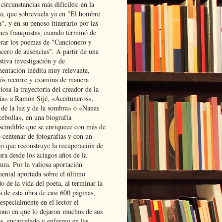
 circunstancias más difíciles: en la
ta, que sobrevuela ya en "El hombre
", y en su penoso itinerario por las
ones franquistas, cuando terminó de
rar los poemas de "Cancionero y
cero de ausencias". A partir de una
stiva investigación y de
entación inédita muy relevante,
s recorre y examina de manera
osa la trayectoria del creador de la
ía» a Ramón Sijé, «Aceituneros»,
 de la luz y de la sombra» o «Nanas
cebolla», en una biografía
scindible que se enriquece con más de
 centenar de fotografías y con un
go que reconstruye la recuperación de
ura desde los aciagos años de la
ura. Por la valiosa aportación
ental aportada sobre el último
o de la vida del poeta, al terminar la
a de esta obra de casi 600 páginas,
especialmente en el lector el
ono en que lo dejaron muchos de sus
s, encarcelado y enfermo en las