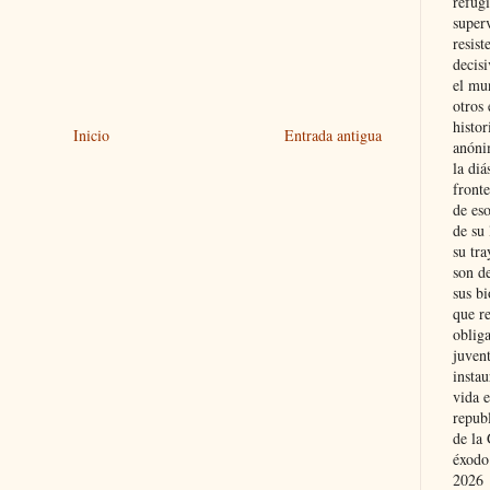
refugi
superv
resist
decis
el mu
otros 
histo
Inicio
Entrada antigua
anóni
la diá
fronte
de eso
de su 
su tra
son d
sus bi
que r
obliga
juvent
insta
vida e
repub
de la 
éxodo
2026