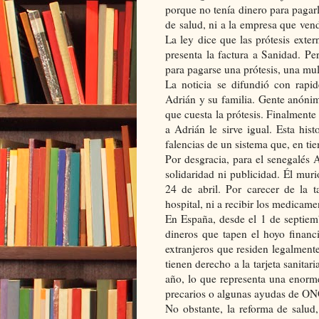
porque no tenía dinero para pagarl
de salud, ni a la empresa que vend
La ley dice que las prótesis exte
presenta la factura a Sanidad. P
para pagarse una prótesis, una mul
La noticia se difundió con rapi
Adrián y su familia. Gente anóni
que cuesta la prótesis. Finalmente
a Adrián le sirve igual. Esta his
falencias de un sistema que, en tie
Por desgracia, para el senegalés 
solidaridad ni publicidad. Él muri
24 de abril. Por carecer de la t
hospital, ni a recibir los medicam
En España, desde el 1 de septiembr
dineros que tapen el hoyo financi
extranjeros que residen legalmente
tienen derecho a la tarjeta sanitar
año, lo que representa una enorm
precarios o algunas ayudas de ON
No obstante, la reforma de salud,