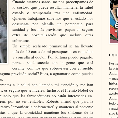
Cuando estamos sanos, no nos preocupamos de
lo costoso que puede resultar mantener la salud
estable o recuperarla tras una enfermedad.
Quienes trabajamos sabemos que el estado nos
descuenta por planilla un porcentaje para
sanidad y, los más previsores, pagan un seguro
extra de hospitalización que incluye otras
coberturas.
Un simple resfriado primaveral se ha llevado
más de 40 euros de mi presupuesto en remedios
UN P
y consulta al doctor. Por fortuna puedo pagarlo,
pero… ¿qué sucede con la gente que está
Por s
cesante, con los que sobreviven con el sueldo
la pri
Amoró
inguna previsión social? Pues, a aguantarte como puedas
y muer
o.
histo
eferentes a la salud han llamado mi atención y me han
repre
es, es seguro que te mueres. Incluso, el Premio Nobel de
acertó
enunció que las farmacéuticas no están interesadas en
Amoró
ren, por no ser rentables. Roberts afirmó que para la
todo u
rativo "cronificar la enfermedad" y mantener al paciente
capaci
ias a que la cronicidad mantiene los síntomas de la
sino t
 sanarnos, nos quieren mantener enfermos para seguir