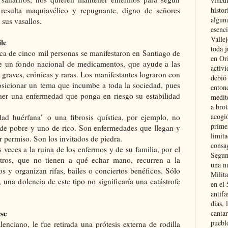
vincu
resulta maquiavélico y repugnante, digno de señores
histor
alguna
 sus vasallos.
esenc
Vallej
le
toda j
ca de cinco mil personas se manifestaron en Santiago de
en Or
n de un fondo nacional de medicamentos, que ayude a las
activi
graves, crónicas y raras. Los manifestantes lograron con
debió
posicionar un tema que incumbe a toda la sociedad, pues
entonc
aer una enfermedad que ponga en riesgo su estabilidad
medit
a brot
acogió
ad huérfana" o una fibrosis quística, por ejemplo, no
primer
o de pobre y uno de rico. Son enfermedades que llegan y
limit
r permiso. Son los invitados de piedra.
consag
veces a la ruina de los enfermos y de su familia, por el
Segun
Otros, que no tienen a qué echar mano, recurren a la
una n
s y organizan rifas, bailes o conciertos benéficos. Sólo
Milit
una dolencia de este tipo no significaría una catástrofe
en el
antifa
días, 
se
cantar
pueblo
enciano, le fue retirada una prótesis externa de rodilla