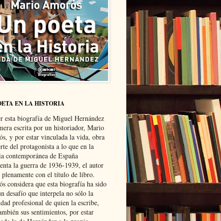
OETA EN LA HISTORIA
er esta biografía de Miguel Hernández
mera escrita por un historiador, Mario
s, y por estar vinculada la vida, obra
te del protagonista a lo que en la
ria contemporánea de España
senta la guerra de 1936-1939, el autor
 plenamente con el título de libro.
s considera que esta biografía ha sido
n desafío que interpela no sólo la
dad profesional de quien la escribe,
ambién sus sentimientos, por estar