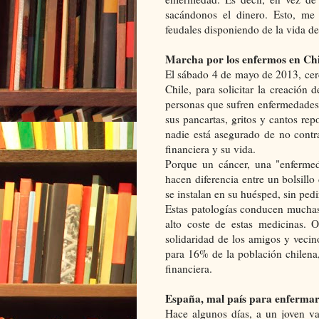
sacándonos el dinero. Esto, me 
feudales disponiendo de la vida de
Marcha por los enfermos en Chi
El sábado 4 de mayo de 2013, cer
Chile, para solicitar la creació
personas que sufren enfermedades 
sus pancartas, gritos y cantos re
nadie está asegurado de no contr
financiera y su vida.
Porque un cáncer, una "enfermed
hacen diferencia entre un bolsill
se instalan en su huésped, sin pedi
Estas patologías conducen muchas 
alto coste de estas medicinas. 
solidaridad de los amigos y vecino
para 16% de la población chilena, 
financiera.
España, mal país para enfermar
Hace algunos días, a un joven val