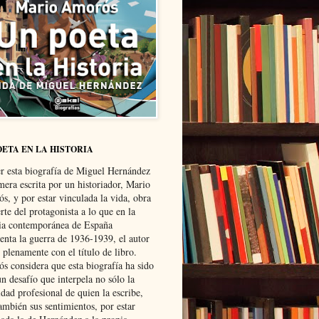
OETA EN LA HISTORIA
er esta biografía de Miguel Hernández
mera escrita por un historiador, Mario
s, y por estar vinculada la vida, obra
te del protagonista a lo que en la
ria contemporánea de España
senta la guerra de 1936-1939, el autor
 plenamente con el título de libro.
s considera que esta biografía ha sido
n desafío que interpela no sólo la
dad profesional de quien la escribe,
ambién sus sentimientos, por estar