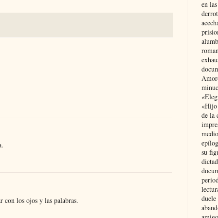
en las
derro
acecha
prisi
alumb
roman
exhau
docum
Amoró
minuci
«Eleg
«Hijo
de la 
impre
medio
epílo
a.
su fig
dictad
docum
period
lectur
duele 
 con los ojos y las palabras.
aband
amigo