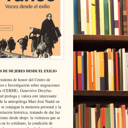
S DE MUJERES DESDE EL EXILIO
esidenta de honor del Centro de
ios e Investigación sobre migraciones
ca (CERMI), Geneviève Dreyfus-
d prologa y valora este interesante
 de la antropóloga Mari-José Nadal en
e se conjugan la memoria personal y la
retación histórica, tratando de dar luz
cismo desde abajo: la violencia que se
a en lo cotidiano, la condición de