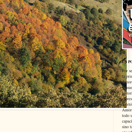
UN P
Por s
la pri
Amoró
y muer
histo
repre
acertó
Amoró
todo u
capaci
sino t