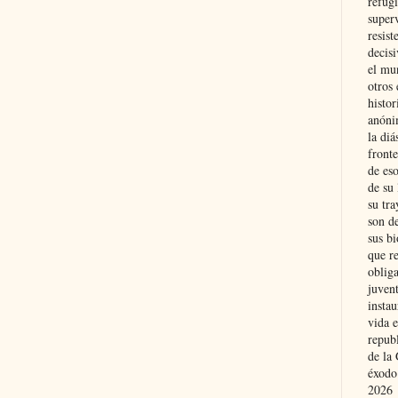
refugi
superv
resist
decis
el mu
otros 
histo
anóni
la diá
fronte
de eso
de su 
su tra
son d
sus bi
que r
obliga
juvent
insta
vida e
repub
de la 
éxodo
2026