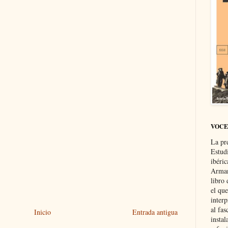
VOCE
La pr
Estud
ibéri
Arman
libro
el qu
interp
al fas
Inicio
Entrada antigua
instal