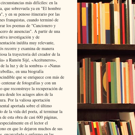
 circunstancias más difíciles: en la
ta, que sobrevuela ya en "El hombre
", y en su penoso itinerario por las
ones franquistas, cuando terminó de
rar los poemas de "Cancionero y
cero de ausencias". A partir de una
stiva investigación y de
entación inédita muy relevante,
s recorre y examina de manera
osa la trayectoria del creador de la
ía» a Ramón Sijé, «Aceituneros»,
 de la luz y de la sombra» o «Nanas
cebolla», en una biografía
scindible que se enriquece con más de
 centenar de fotografías y con un
go que reconstruye la recuperación de
ura desde los aciagos años de la
ura. Por la valiosa aportación
ental aportada sobre el último
o de la vida del poeta, al terminar la
a de esta obra de casi 600 páginas,
especialmente en el lector el
ono en que lo dejaron muchos de sus
s, encarcelado y enfermo en las