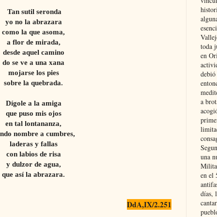
vincu
histor
Tan sutil seronda
alguna
yo no la abrazara
esenc
como la que asoma,
Vallej
a flor de mirada,
toda j
desde aquel camino
en Or
do se ve a una xana
activi
mojarse los pies
debió
sobre la quebrada.
entonc
medit
a brot
Dígole a la amiga
acogió
que puso mis ojos
primer
en tal lontananza,
limit
ndo nombre a cumbres,
consag
laderas y fallas
Segun
con labios de risa
una n
y dulzor de agua,
Milit
que así la abrazara.
en el
antifa
días, 
cantar
DdA,IX/2.251
pueblo