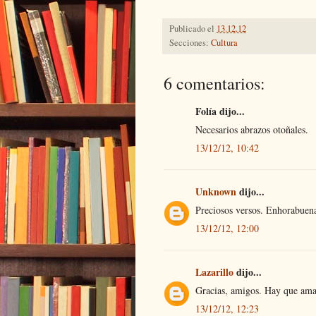
Publicado el
13.12.12
Secciones:
Cultura
6 comentarios:
Folía dijo...
Necesarios abrazos otoñales.
13/12/12, 10:42
Unknown
dijo...
Preciosos versos. Enhorabuen
13/12/12, 12:00
Lazarillo
dijo...
Gracias, amigos. Hay que amar
13/12/12, 12:23