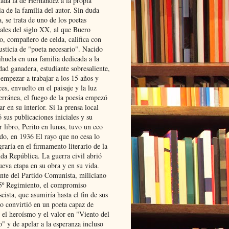
lada la de Hernández a la propia
ia de la familia del autor. Sin duda
, se trata de uno de los poetas
iales del siglo XX, al que Buero
o, compañero de celda, califica con
usticia de "poeta necesario". Nacido
ihuela en una familia dedicada a la
dad ganadera, estudiante sobresaliente,
 empezar a trabajar a los 15 años y
es, envuelto en el paisaje y la luz
erránea, el fuego de la poesía empezó
ar en su interior. Si la prensa local
 sus publicaciones iniciales y su
 libro, Perito en lunas, tuvo un eco
ado, en 1936 El rayo que no cesa lo
raría en el firmamento literario de la
da República. La guerra civil abrió
ueva etapa en su obra y en su vida.
ante del Partido Comunista, miliciano
 5º Regimiento, el compromiso
scista, que asumiría hasta el fin de sus
lo convirtió en un poeta capaz de
 el heroísmo y el valor en "Viento del
" y de apelar a la esperanza incluso