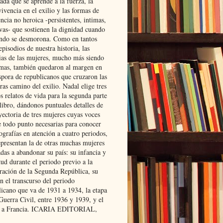
ada que se aprende a la fuerza, la
ivencia en el exilio y las formas de
encia no heroica -persistentes, intimas,
ivas- que sostienen la dignidad cuando
ndo se desmorona. Como en tantos
episodios de nuestra historia, las
rias de las mujeres, mucho más siendo
mas, también quedaron al margen en
spora de republicanos que cruzaron las
ras camino del exilio. Nadal elige tres
s relatos de vida para la segunda parte
libro, dándonos puntuales detalles de
yectoria de tres mujeres cuyas voces
e todo punto necesarias para conocer
ografías en atención a cuatro periodos,
epresentan la de otras muchas mujeres
das a abandonar su país: su infancia y
ud durante el periodo previo a la
uración de la Segunda República, su
n el transcurso del periodo
licano que va de 1931 a 1934, la etapa
Guerra Civil, entre 1936 y 1939, y el
 a Francia. ICARIA EDITORIAL,