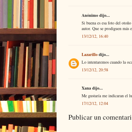
Anónimo dijo...
Si buena es esa foto del otoño 
autor. Que se prodiguen más e
13/12/12, 16:40
Lazarillo
dijo...
Lo intentaremos cuando la oca
13/12/12, 20:58
Xana dijo...
Me gustaría me indicaran el lu
17/12/12, 12:04
Publicar un comentar