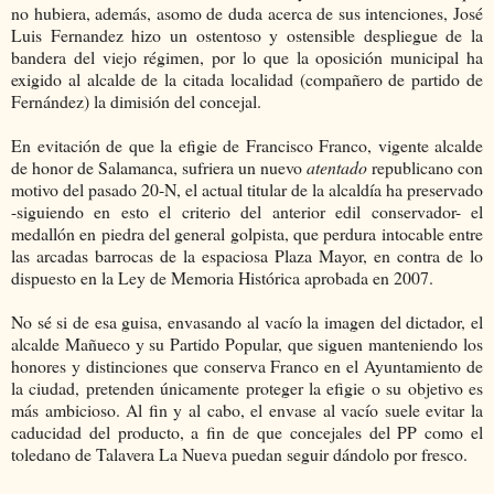
no hubiera, además, asomo de duda acerca de sus intenciones, José
Luis Fernandez hizo un ostentoso y ostensible despliegue de la
bandera del viejo régimen, por lo que la oposición municipal ha
exigido al alcalde de la citada localidad (compañero de partido de
Fernández) la dimisión del concejal.
En evitación de que la efigie de Francisco Franco, vigente alcalde
de honor de Salamanca, sufriera un nuevo
atentado
republicano con
motivo del pasado 20-N, el actual titular de la alcaldía ha preservado
-siguiendo en esto el criterio del anterior edil conservador- el
medallón en piedra del general golpista, que perdura intocable entre
las arcadas barrocas de la espaciosa Plaza Mayor, en contra de lo
dispuesto en la Ley de Memoria Histórica aprobada en 2007.
No sé si de esa guisa, envasando al vacío la imagen del dictador, el
alcalde Mañueco y su Partido Popular, que siguen manteniendo los
honores y distinciones que conserva Franco en el Ayuntamiento de
la ciudad, pretenden únicamente proteger la efigie o su objetivo es
más ambicioso. Al fin y al cabo, el envase al vacío suele evitar la
caducidad del producto, a fin de que concejales del PP como el
toledano de Talavera La Nueva puedan seguir dándolo por fresco.