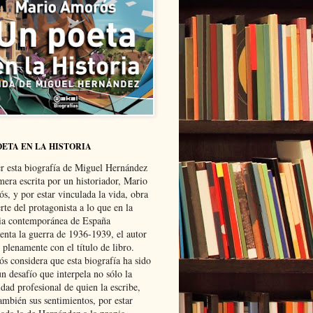
OETA EN LA HISTORIA
er esta biografía de Miguel Hernández
mera escrita por un historiador, Mario
s, y por estar vinculada la vida, obra
te del protagonista a lo que en la
ria contemporánea de España
senta la guerra de 1936-1939, el autor
 plenamente con el título de libro.
s considera que esta biografía ha sido
n desafío que interpela no sólo la
dad profesional de quien la escribe,
ambién sus sentimientos, por estar