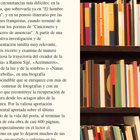
 circunstancias más difíciles: en la
ta, que sobrevuela ya en "El hombre
", y en su penoso itinerario por las
ones franquistas, cuando terminó de
rar los poemas de "Cancionero y
cero de ausencias". A partir de una
stiva investigación y de
entación inédita muy relevante,
s recorre y examina de manera
osa la trayectoria del creador de la
ía» a Ramón Sijé, «Aceituneros»,
 de la luz y de la sombra» o «Nanas
cebolla», en una biografía
scindible que se enriquece con más de
 centenar de fotografías y con un
go que reconstruye la recuperación de
ura desde los aciagos años de la
ura. Por la valiosa aportación
ental aportada sobre el último
o de la vida del poeta, al terminar la
a de esta obra de casi 600 páginas,
especialmente en el lector el
ono en que lo dejaron muchos de sus
s, encarcelado y enfermo en las