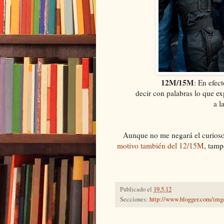
12M/15M
: En efec
decir con palabras lo que e
a l
Aunque no me negará el curioso 
motivo también del 12/15M
, tamp
Publicado el
19.5.12
Secciones:
http://www.blogger.com/img/