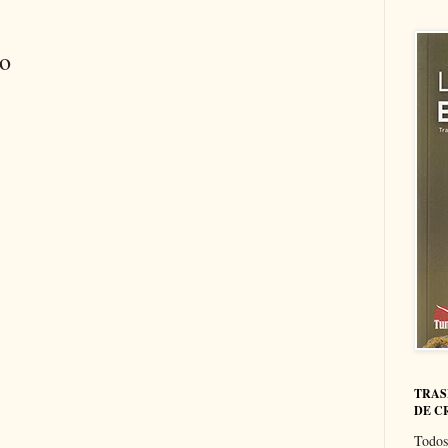
io
TRAS
DE C
Todos