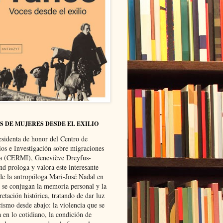
S DE MUJERES DESDE EL EXILIO
esidenta de honor del Centro de
ios e Investigación sobre migraciones
ca (CERMI), Geneviève Dreyfus-
d prologa y valora este interesante
 de la antropóloga Mari-José Nadal en
e se conjugan la memoria personal y la
retación histórica, tratando de dar luz
cismo desde abajo: la violencia que se
a en lo cotidiano, la condición de