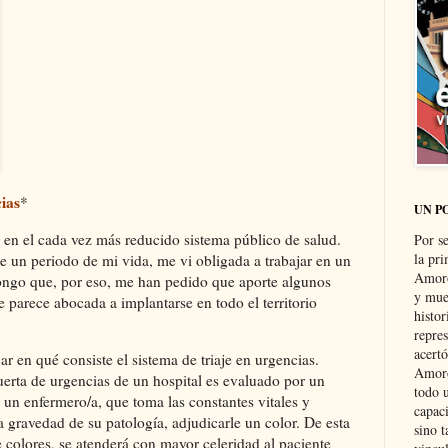
ias
*
UN P
 en el cada vez más reducido sistema público de salud.
Por s
la pri
te un periodo de mi vida, me vi obligada a trabajar en un
Amoró
pongo que, por eso, me han pedido que aporte algunos
y muer
e parece abocada a implantarse en todo el territorio
histo
repre
acertó
r en qué consiste el sistema de triaje en urgencias.
Amoró
uerta de urgencias de un hospital es evaluado por un
todo u
 un enfermero/a, que toma las constantes vitales y
capaci
a gravedad de su patología, adjudicarle un color. De esta
sino t
 colores, se atenderá con mayor celeridad al paciente