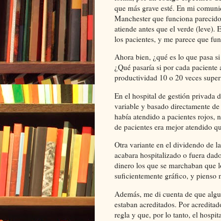
que más grave esté. En mi comunid
Manchester que funciona parecido a
atiende antes que el verde (leve). 
los pacientes, y me parece que fun
Ahora bien, ¿qué es lo que pasa s
¿Qué pasaría si por cada paciente
productividad 10 o 20 veces superi
En el hospital de gestión privada d
variable y basado directamente de 
había atendido a pacientes rojos, 
de pacientes era mejor atendido qu
Otra variante en el dividendo de l
acabara hospitalizado o fuera dad
dinero los que se marchaban que l
suficientemente gráfico, y pienso
Además, me di cuenta de que algun
estaban acreditados. Por acreditado
regla y que, por lo tanto, el hospi