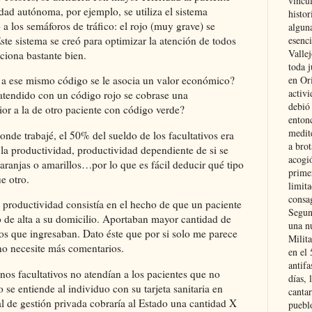
vincu
ad autónoma, por ejemplo, se utiliza el sistema
histor
 los semáforos de tráfico: el rojo (muy grave) se
alguna
esenc
Este sistema se creó para optimizar la atención de todos
Vallej
ciona bastante bien.
toda j
en Or
i a ese mismo código se le asocia un valor económico?
activi
 atendido con un código rojo se cobrase una
debió
or a la de otro paciente con código verde?
entonc
medit
onde trabajé, el 50% del sueldo de los facultativos era
a brot
la productividad, productividad dependiente de si se
acogió
naranjas o amarillos…por lo que es fácil deducir qué tipo
primer
e otro.
limit
consag
a productividad consistía en el hecho de que un paciente
Segun
o de alta a su domicilio. Aportaban mayor cantidad de
una n
os que ingresaban. Dato éste que por si solo me parece
Milit
 no necesite más comentarios.
en el
antifa
os facultativos no atendían a los pacientes que no
días, 
 se entiende al individuo con su tarjeta sanitaria en
cantar
tal de gestión privada cobraría al Estado una cantidad X
pueblo