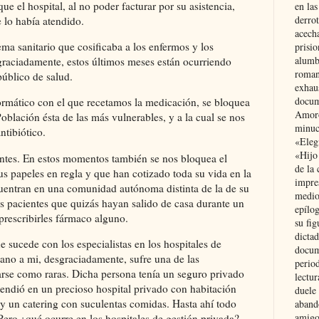
ue el hospital, al no poder facturar por su asistencia,
en las
derro
 lo había atendido.
acecha
ma sanitario que cosificaba a los enfermos y los
prisi
alumb
graciadamente, estos últimos meses están ocurriendo
roman
público de salud.
exhau
docum
ormático con el que recetamos la medicación, se bloquea
Amoró
Población ésta de las más vulnerables, y a la cual se nos
minuci
ntibiótico.
«Eleg
«Hijo
antes. En estos momentos también se nos bloquea el
de la 
s papeles en regla y que han cotizado toda su vida en la
impre
uentran en una comunidad autónoma distinta de la de su
medio
os pacientes que quizás hayan salido de casa durante un
epílo
rescribirles fármaco alguno.
su fig
dictad
e sucede con los especialistas en los hospitales de
docum
ano a mi, desgraciadamente, sufre una de las
period
rse como raras. Dicha persona tenía un seguro privado
lectur
 atendió en un precioso hospital privado con habitación
duele 
y un catering con suculentas comidas. Hasta ahí todo
aband
amigo
Pero ¿qué ocurre en los hospitales de gestión privada?