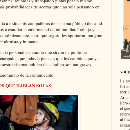
santes, reunidas y trabajando juntas por un mismo
ás probabilidades de acertar que una sola pensando en
da a todos mis compañeros del sistema público de salud
s a estudiar la enfermedad de mi familiar. Trabajo y
económicamente, pero que seguro les aportaron una gran
er altruista y humano.
ncia personal esperando que sirvan de punto de
 aletargados que todavía piensan que los cambios que ya
nuestro sistema público de salud no son tan graves.
VOCE
l anonimato de la comunicante
La pr
OS QUE HABLAN SOLAS
Estud
ibéri
Arman
libro
el qu
interp
al fas
instal