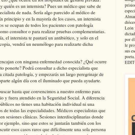
prisio
 ¿y quién es un internista? Pues un médico que sabe de
especi
ecialista de nada. Sería algo parecido al médico de
Almar
En principio y en la mayoría de los casos, un internista
dióce
os se ocupan de todos los pacientes con patología
León 
 como consultor o para realizar pruebas complementarias.
dicta
, el internista te pautará un antibiótico, y solo en el
por é
copia, vendrá un neumólogo para realizarte dicha
le pro
sus es
poeta.
o encajan con ninguna enfermedad conocida? ¿Qué ocurre
EDIT
to ponerte? Podrá consultar a dicho especialista que
citada patología, y empezarás un largo peregrinaje de
toparte algún día con el iluminado que pueda ayudarte.
buscar hasta que convencimos a nuestro enfermo para
io y fuera atendido en la Seguridad Social. A diferencia
públicos no tienes una habitación individual ni una
os de todas las especialidades. Médicos especialistas que
en sesiones clínicas. Sesiones interdisciplinarias donde
r ejemplo, sino que estos se juntarán también con los
scutir esos casos raros que difícilmente una sola persona