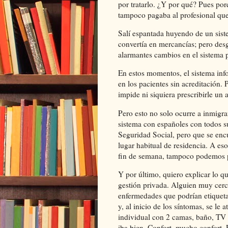
por tratarlo. ¿Y por qué? Pues porq
tampoco pagaba al profesional que
Salí espantada huyendo de un siste
convertía en mercancías; pero des
alarmantes cambios en el sistema 
En estos momentos, el sistema inf
en los pacientes sin acreditación. 
impide ni siquiera prescribirle un a
Pero esto no solo ocurre a inmigr
sistema con españoles con todos su
Seguridad Social, pero que se enc
lugar habitual de residencia. A es
fin de semana, tampoco podemos p
Y por último, quiero explicar lo qu
gestión privada. Alguien muy cerc
enfermedades que podrían etiqueta
y, al inicio de los síntomas, se le
individual con 2 camas, baño, TV 
iba bien. Confort, mucho confort. 