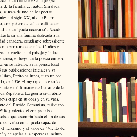
lada la de Hernández a la propia
ia de la familia del autor. Sin duda
, se trata de uno de los poetas
iales del siglo XX, al que Buero
o, compañero de celda, califica con
usticia de "poeta necesario". Nacido
ihuela en una familia dedicada a la
dad ganadera, estudiante sobresaliente,
 empezar a trabajar a los 15 años y
es, envuelto en el paisaje y la luz
erránea, el fuego de la poesía empezó
ar en su interior. Si la prensa local
 sus publicaciones iniciales y su
 libro, Perito en lunas, tuvo un eco
ado, en 1936 El rayo que no cesa lo
raría en el firmamento literario de la
da República. La guerra civil abrió
ueva etapa en su obra y en su vida.
ante del Partido Comunista, miliciano
 5º Regimiento, el compromiso
scista, que asumiría hasta el fin de sus
lo convirtió en un poeta capaz de
 el heroísmo y el valor en "Viento del
" y de apelar a la esperanza incluso