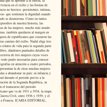
ada que se aprende a la fuerza, la
ivencia en el exilio y las formas de
encia no heroica -persistentes, intimas,
ivas- que sostienen la dignidad cuando
ndo se desmorona. Como en tantos
episodios de nuestra historia, las
rias de las mujeres, mucho más siendo
mas, también quedaron al margen en
spora de republicanos que cruzaron las
ras camino del exilio. Nadal elige tres
s relatos de vida para la segunda parte
libro, dándonos puntuales detalles de
yectoria de tres mujeres cuyas voces
e todo punto necesarias para conocer
ografías en atención a cuatro periodos,
epresentan la de otras muchas mujeres
das a abandonar su país: su infancia y
ud durante el periodo previo a la
uración de la Segunda República, su
n el transcurso del periodo
licano que va de 1931 a 1934, la etapa
Guerra Civil, entre 1936 y 1939, y el
 a Francia. ICARIA EDITORIAL,