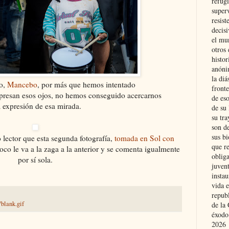
refugi
superv
resist
decis
el mu
otros 
histo
anóni
la diá
to,
Mancebo
, por más que hemos intentado
fronte
xpresan esos ojos, no hemos conseguido acercarnos
de eso
a expresión de esa mirada.
de su 
su tra
son d
sus bi
lector que esta segunda fotografía,
tomada en Sol con
que r
oco le va a la zaga a la anterior y se comenta igualmente
obliga
por sí sola.
juvent
insta
vida e
repub
blank.gif
de la 
éxodo
2026