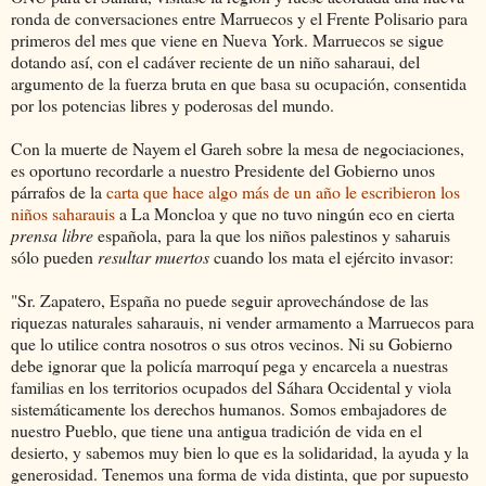
ronda de conversaciones entre Marruecos y el Frente Polisario para
primeros del mes que viene en Nueva York. Marruecos se sigue
dotando así, con el cadáver reciente de un niño saharaui, del
argumento de la fuerza bruta en que basa su ocupación, consentida
por los potencias libres y poderosas del mundo.
Con la muerte de Nayem el Gareh sobre la mesa de negociaciones,
es oportuno recordarle a nuestro Presidente del Gobierno unos
párrafos de la
carta que hace algo más de un año le escribieron los
niños saharauis
a La Moncloa y que no tuvo ningún eco en cierta
prensa libre
española, para la que los niños palestinos y saharuis
sólo pueden
resultar muertos
cuando los mata el ejército invasor:
"Sr. Zapatero, España no puede seguir aprovechándose de las
riquezas naturales saharauis, ni vender armamento a Marruecos para
que lo utilice contra nosotros o sus otros vecinos. Ni su Gobierno
debe ignorar que la policía marroquí pega y encarcela a nuestras
familias en los territorios ocupados del Sáhara Occidental y viola
sistemáticamente los derechos humanos. Somos embajadores de
nuestro Pueblo, que tiene una antigua tradición de vida en el
desierto, y sabemos muy bien lo que es la solidaridad, la ayuda y la
generosidad. Tenemos una forma de vida distinta, que por supuesto