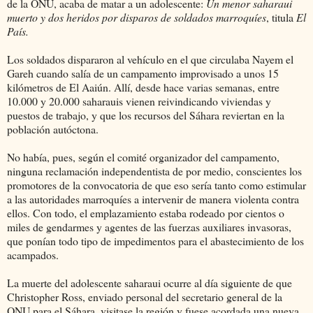
de la ONU, acaba de matar a un adolescente:
Un menor saharaui
muerto y dos heridos por disparos de soldados marroquíes
, titula
El
País.
Los soldados dispararon al vehículo en el que circulaba Nayem el
Gareh cuando salía de un campamento improvisado a unos 15
kilómetros de El Aaiún. Allí, desde hace varias semanas, entre
10.000 y 20.000 saharauis vienen reivindicando viviendas y
puestos de trabajo, y que los recursos del Sáhara reviertan en la
población autóctona.
No había, pues, según el comité organizador del campamento,
ninguna reclamación independentista de por medio, conscientes los
promotores de la convocatoria de que eso sería tanto como estimular
a las autoridades marroquíes a intervenir de manera violenta contra
ellos. Con todo, el emplazamiento estaba rodeado por cientos o
miles de gendarmes y agentes de las fuerzas auxiliares invasoras,
que ponían todo tipo de impedimentos para el abastecimiento de los
acampados.
La muerte del adolescente saharaui ocurre al día siguiente de que
Christopher Ross, enviado personal del secretario general de la
ONU para el Sáhara, visitase la región y fuese acordada una nueva