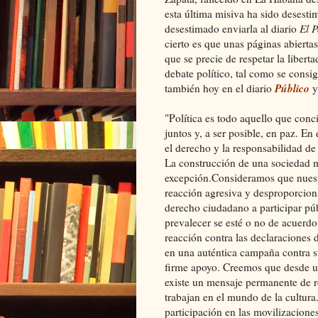
esta última misiva ha sido desesti
desestimado enviarla al diario
El P
cierto es que unas páginas abiertas
que se precie de respetar la libert
debate político, tal como se consig
Público
también hoy en el diario
y
"Política es todo aquello que con
juntos y, a ser posible, en paz. En
el derecho y la responsabilidad de
La construcción de una sociedad m
excepción.Consideramos que nuest
reacción agresiva y desproporcion
derecho ciudadano a participar pú
prevalecer se esté o no de acuerdo
reacción contra las declaraciones
en una auténtica campaña contra s
firme apoyo. Creemos que desde u
existe un mensaje permanente de r
trabajan en el mundo de la cultura
participación en las movilizaciones