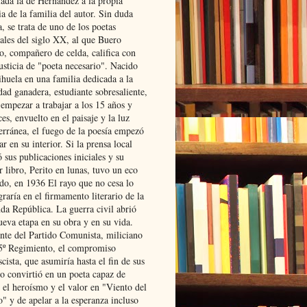
lada la de Hernández a la propia
ia de la familia del autor. Sin duda
, se trata de uno de los poetas
iales del siglo XX, al que Buero
o, compañero de celda, califica con
usticia de "poeta necesario". Nacido
ihuela en una familia dedicada a la
dad ganadera, estudiante sobresaliente,
 empezar a trabajar a los 15 años y
es, envuelto en el paisaje y la luz
erránea, el fuego de la poesía empezó
ar en su interior. Si la prensa local
 sus publicaciones iniciales y su
 libro, Perito en lunas, tuvo un eco
ado, en 1936 El rayo que no cesa lo
raría en el firmamento literario de la
da República. La guerra civil abrió
ueva etapa en su obra y en su vida.
ante del Partido Comunista, miliciano
 5º Regimiento, el compromiso
scista, que asumiría hasta el fin de sus
lo convirtió en un poeta capaz de
 el heroísmo y el valor en "Viento del
" y de apelar a la esperanza incluso