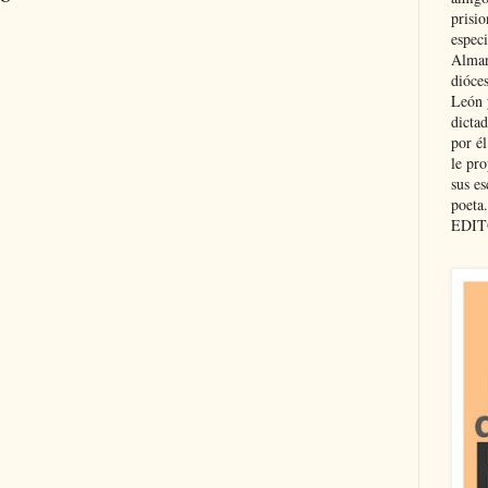
prisio
especi
Almar
dióce
León 
dicta
por é
le pro
sus es
poeta.
EDIT