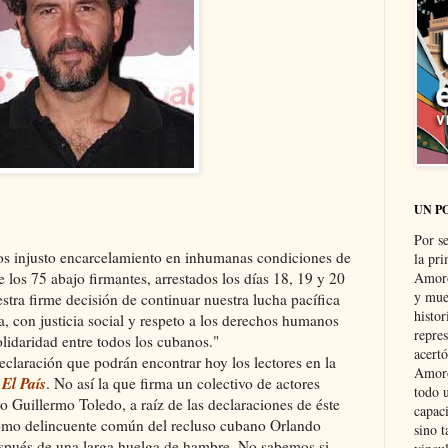
UN P
Por s
ros injusto encarcelamiento en inhumanas condiciones de
la pri
 los 75 abajo firmantes, arrestados los días 18, 19 y 20
Amoró
y muer
tra firme decisión de continuar nuestra lucha pacífica
histo
, con justicia social y respeto a los derechos humanos
repre
lidaridad entre todos los cubanos."
acertó
claración que podrán encontrar hoy los lectores en la
Amoró
El País
o
. No así la que firma un colectivo de actores
todo u
 Guillermo Toledo, a raíz de las declaraciones de éste
capaci
 como delincuente común del recluso cubano Orlando
sino t
espués de una larga huelga de hambre. No sabemos si