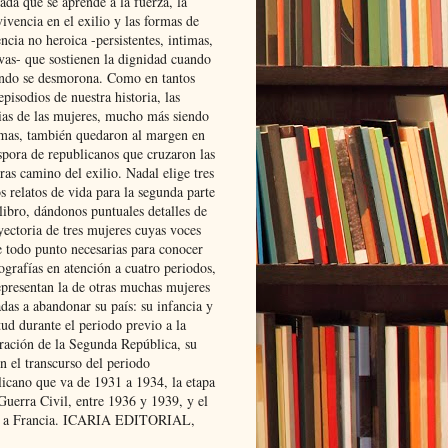
ada que se aprende a la fuerza, la
ivencia en el exilio y las formas de
encia no heroica -persistentes, intimas,
ivas- que sostienen la dignidad cuando
ndo se desmorona. Como en tantos
episodios de nuestra historia, las
rias de las mujeres, mucho más siendo
mas, también quedaron al margen en
spora de republicanos que cruzaron las
ras camino del exilio. Nadal elige tres
s relatos de vida para la segunda parte
libro, dándonos puntuales detalles de
yectoria de tres mujeres cuyas voces
e todo punto necesarias para conocer
ografías en atención a cuatro periodos,
epresentan la de otras muchas mujeres
das a abandonar su país: su infancia y
ud durante el periodo previo a la
uración de la Segunda República, su
n el transcurso del periodo
licano que va de 1931 a 1934, la etapa
Guerra Civil, entre 1936 y 1939, y el
 a Francia. ICARIA EDITORIAL,