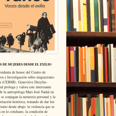
S DE MUJERES DESDE EL EXILIO
esidenta de honor del Centro de
ios e Investigación sobre migraciones
ca (CERMI), Geneviève Dreyfus-
d prologa y valora este interesante
 de la antropóloga Mari-José Nadal en
e se conjugan la memoria personal y la
retación histórica, tratando de dar luz
cismo desde abajo: la violencia que se
a en lo cotidiano, la condición de