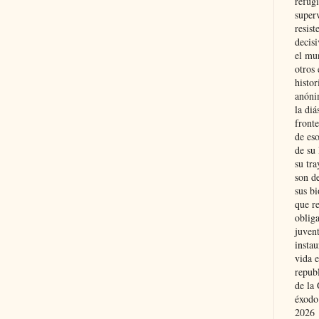
refugi
superv
resist
decis
el mu
otros 
histo
anóni
la diá
fronte
de eso
de su 
su tra
son d
sus bi
que r
obliga
juvent
insta
vida e
repub
de la 
éxodo
2026