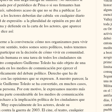
vincu
mada por el periódico de Prisa o si sus firmantes han
histor
alguna
aís
, sabedores acaso de que no se iba a publicar. Lo
esenc
 a los lectores deberían dar cabida -en cualquier diario
Vallej
ad de expresión- a la pluralidad de opinión en pro del
toda j
na y defiende en la carta de los actores, que aparece
en Or
 dice así:
activi
debió
cierne a la convivencia: cómo nos organizamos para vivir
entonc
 este sentido, todos somos seres políticos, todos tenemos
medit
 participar en la decisión de cómo vivir en comunidad.
a brot
ás humana es una tarea de todos los ciudadanos sin
acogió
primer
ro compañero Guillermo Toledo ha sido objeto de una
limit
ada en los medios de comunicación por ejercer el
consag
blicamente del debate político. Derecho que ha de
Segun
 con las opiniones que se expresen. A nuestro parecer, la
una n
 de Guillermo Toledo se ha convertido, en muchos casos,
Milit
u persona. Por este motivo, le expresamos nuestro más
en el
na parte considerable de los medios de comunicación
antifa
echazo a la implicación política de los ciudadanos que
días, 
. Muy especialmente de los actores, desde su
cantar
pueblo
 contra la guerra de 2003. El cine, el teatro, cualquier