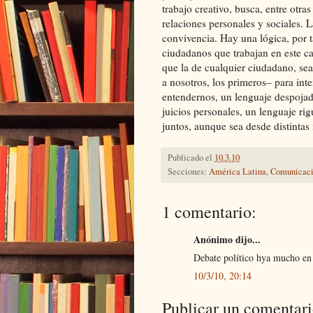
trabajo creativo, busca, entre otra
relaciones personales y sociales. L
convivencia. Hay una lógica, por ta
ciudadanos que trabajan en este c
que la de cualquier ciudadano, se
a nosotros, los primeros– para int
entendernos, un lenguaje despojado
juicios personales, un lenguaje rig
juntos, aunque sea desde distinta
Publicado el
10.3.10
Secciones:
América Latina
,
Comunicac
1 comentario:
Anónimo dijo...
Debate político hya mucho en 
10/3/10, 20:14
Publicar un comentar