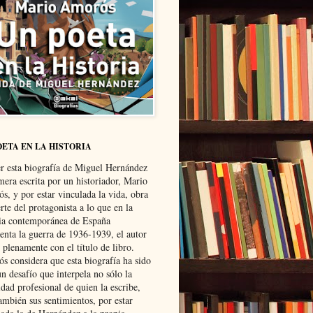
OETA EN LA HISTORIA
er esta biografía de Miguel Hernández
mera escrita por un historiador, Mario
s, y por estar vinculada la vida, obra
te del protagonista a lo que en la
ria contemporánea de España
senta la guerra de 1936-1939, el autor
 plenamente con el título de libro.
s considera que esta biografía ha sido
n desafío que interpela no sólo la
dad profesional de quien la escribe,
ambién sus sentimientos, por estar