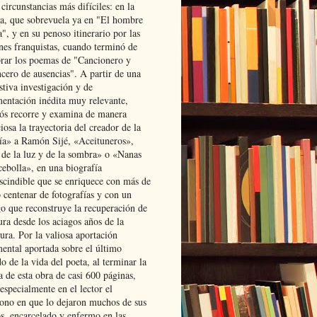
 circunstancias más difíciles: en la
ta, que sobrevuela ya en "El hombre
", y en su penoso itinerario por las
ones franquistas, cuando terminó de
rar los poemas de "Cancionero y
cero de ausencias". A partir de una
stiva investigación y de
entación inédita muy relevante,
s recorre y examina de manera
osa la trayectoria del creador de la
ía» a Ramón Sijé, «Aceituneros»,
 de la luz y de la sombra» o «Nanas
cebolla», en una biografía
scindible que se enriquece con más de
 centenar de fotografías y con un
go que reconstruye la recuperación de
ura desde los aciagos años de la
ura. Por la valiosa aportación
ental aportada sobre el último
o de la vida del poeta, al terminar la
a de esta obra de casi 600 páginas,
especialmente en el lector el
ono en que lo dejaron muchos de sus
s, encarcelado y enfermo en las