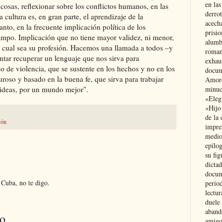
en las
s cosas, reflexionar sobre los conflictos humanos, en las
derro
a cultura es, en gran parte, el aprendizaje de la
acecha
nto, en la frecuente implicación política de los
prisi
ampo. Implicación que no tiene mayor validez, ni menor,
alumb
a cual sea su profesión. Hacemos una llamada a todos –y
roman
entar recuperar un lenguaje que nos sirva para
exhau
 de violencia, que se sustente en los hechos y no en los
docum
uroso y basado en la buena fe, que sirva para trabajar
Amoró
s ideas, por un mundo mejor".
minuci
«Eleg
«Hijo
de la 
ión
impre
medio
epílo
su fig
dictad
docum
Cuba, no te digo.
period
lectur
duele 
aband
io
amigo