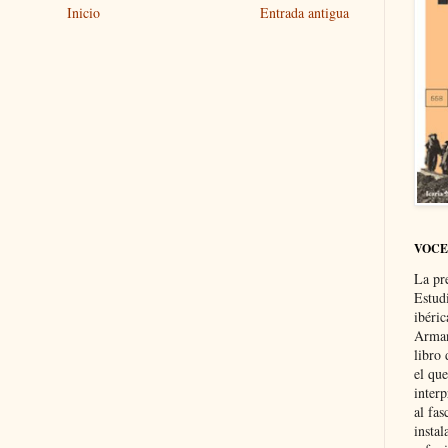
Inicio
Entrada antigua
VOCE
La pr
Estud
ibéri
Arman
libro
el qu
interp
al fas
instal