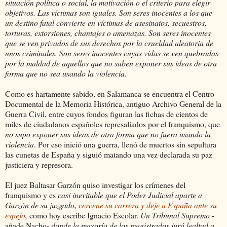
situación política o social, la motivación o el criterio para elegir
objetivos. Las víctimas son iguales. Son seres inocentes a los que
un destino fatal convierte en víctimas de asesinatos, secuestros,
torturas, extorsiones, chantajes o amenazas. Son seres inocentes
que se ven privados de sus derechos por la crueldad aleatoria de
unos criminales. Son seres inocentes cuyas vidas se ven quebradas
por la maldad de aquellos que no saben exponer sus ideas de otra
forma que no sea usando la violencia.
Como es hartamente sabido, en Salamanca se encuentra el Centro
Documental de la Memoria Histórica, antiguo Archivo General de la
Guerra Civil, entre cuyos fondos figuran las fichas de cientos de
miles de ciudadanos españoles represaliados por el franquismo, que
no supo exponer sus ideas de otra forma que no fuera usando la
violencia
. Por eso inició una guerra, llenó de muertos sin sepultura
las cunetas de España y siguió matando una vez declarada su paz
justiciera y represora.
El juez Baltasar Garzón quiso investigar los crímenes del
franquismo y es
casi inevitable que el Poder Judicial aparte a
Garzón de su juzgado,
cercene su carrera y deje a España ante su
espejo
,
como hoy escribe Ignacio Escolar.
Un Tribunal Supremo
-
añade Nacho-
donde
la mayoría de los magistrados juró lealtad a