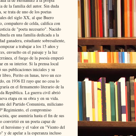
lada la de Hernández a la propia
ia de la familia del autor. Sin duda
, se trata de uno de los poetas
iales del siglo XX, al que Buero
o, compañero de celda, califica con
usticia de "poeta necesario". Nacido
ihuela en una familia dedicada a la
dad ganadera, estudiante sobresaliente,
 empezar a trabajar a los 15 años y
es, envuelto en el paisaje y la luz
erránea, el fuego de la poesía empezó
ar en su interior. Si la prensa local
 sus publicaciones iniciales y su
 libro, Perito en lunas, tuvo un eco
ado, en 1936 El rayo que no cesa lo
raría en el firmamento literario de la
da República. La guerra civil abrió
ueva etapa en su obra y en su vida.
ante del Partido Comunista, miliciano
 5º Regimiento, el compromiso
scista, que asumiría hasta el fin de sus
lo convirtió en un poeta capaz de
 el heroísmo y el valor en "Viento del
" y de apelar a la esperanza incluso