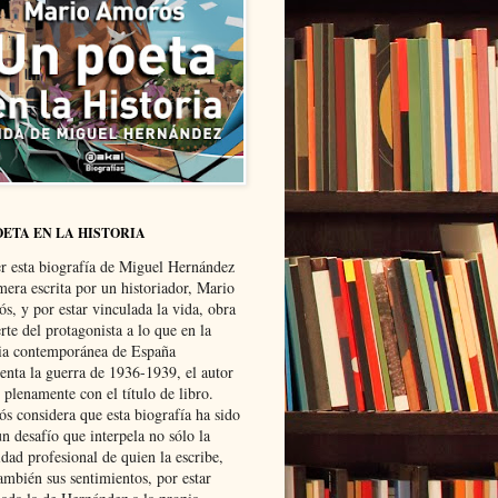
OETA EN LA HISTORIA
er esta biografía de Miguel Hernández
mera escrita por un historiador, Mario
s, y por estar vinculada la vida, obra
te del protagonista a lo que en la
ria contemporánea de España
senta la guerra de 1936-1939, el autor
 plenamente con el título de libro.
s considera que esta biografía ha sido
n desafío que interpela no sólo la
dad profesional de quien la escribe,
ambién sus sentimientos, por estar