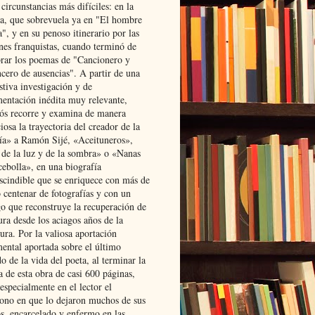
 circunstancias más difíciles: en la
ta, que sobrevuela ya en "El hombre
", y en su penoso itinerario por las
ones franquistas, cuando terminó de
rar los poemas de "Cancionero y
cero de ausencias". A partir de una
stiva investigación y de
entación inédita muy relevante,
s recorre y examina de manera
osa la trayectoria del creador de la
ía» a Ramón Sijé, «Aceituneros»,
 de la luz y de la sombra» o «Nanas
cebolla», en una biografía
scindible que se enriquece con más de
 centenar de fotografías y con un
go que reconstruye la recuperación de
ura desde los aciagos años de la
ura. Por la valiosa aportación
ental aportada sobre el último
o de la vida del poeta, al terminar la
a de esta obra de casi 600 páginas,
especialmente en el lector el
ono en que lo dejaron muchos de sus
s, encarcelado y enfermo en las