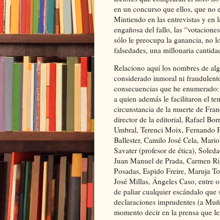
en un concurso que ellos, que no es
Mintiendo en las entrevistas y en 
engañosa del fallo, las “votaciones
sólo le preocupa la ganancia, no l
falsedades, una millonaria cantida
Relaciono aquí los nombres de alg
considerado inmoral ni fraudulent
consecuencias que he enumerado: 
a quien además le facilitaron el t
circunstancia de la muerte de Fra
director de la editorial, Rafael B
Umbral, Terenci Moix, Fernando F
Ballester, Camilo José Cela, Mar
Savater (profesor de ética), Sole
Juan Manuel de Prada, Carmen Ri
Posadas, Espido Freire, Maruja To
José Millas, Ángeles Caso, entre ot
de paliar cualquier escándalo que 
declaraciones imprudentes (a Muñ
momento decir en la prensa que le