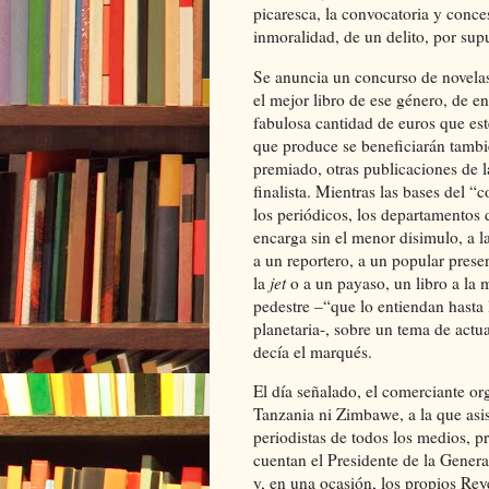
picaresca, la convocatoria y conce
inmoralidad, de un delito, por supu
Se anuncia un concurso de novelas
el mejor libro de ese género, de en
fabulosa cantidad de euros que es
que produce se beneficiarán tambié
premiado, otras publicaciones de 
finalista. Mientras las bases del “
los periódicos, los departamentos de
encarga sin el menor disimulo, a l
a un reportero, a un popular prese
la
jet
o a un payaso, un libro a la me
pedestre –“que lo entiendan hasta l
planetaria-, sobre un tema de act
decía el marqués.
El día señalado, el comerciante o
Tanzania ni Zimbawe, a la que asis
periodistas de todos los medios, pro
cuentan el Presidente de la Genera
y, en una ocasión, los propios Rey