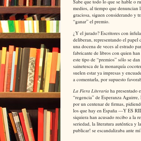
Sabe que todo lo que se hable o r
medios, al tiempo que denuncian la
graciosa, siguen considerando y tr
“ganar” el premio.
¿Y el jurado? Escritores con ínfula
deliberan, representando el papel d
una docena de veces al estrado pa
fabricante de libros con quien h
este tipo de “premios” sólo se dan
sainetesca de la monarquía cocoter
suelen estar ya impresas y encuader
a comentarla, por supuesto favora
La Fiera Literaria
ha presentado en
“regencia” de Esperanza Aguirre, P
por un centenar de firmas, pidiendo
los que hay en España —Y ES RID
siquiera han acusado recibo a la re
seriedad, la literatura auténtica y
publicar! se escandalizaba ante mí