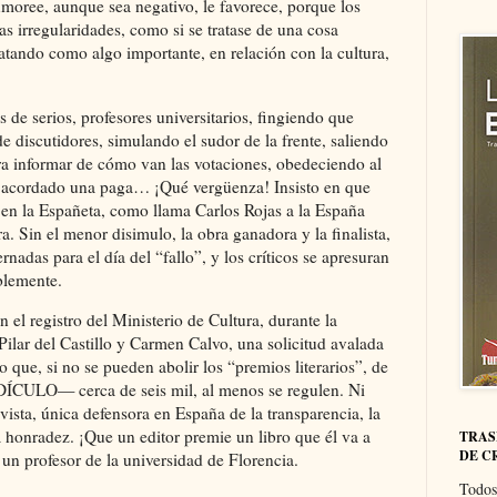
umoree, aunque sea negativo, le favorece, porque los
s irregularidades, como si se tratase de una cosa
atando como algo importante, en relación con la cultura,
s de serios, profesores universitarios, fingiendo que
e discutidores, simulando el sudor de la frente, saliendo
ra informar de cómo van las votaciones, obedeciendo al
an acordado una paga… ¡Qué vergüenza! Insisto en que
 en la Españeta, como llama Carlos Rojas a la España
a. Sin el menor disimulo, la obra ganadora y la finalista,
nadas para el día del “fallo”, y los críticos se apresuran
blemente.
 el registro del Ministerio de Cultura, durante la
ilar del Castillo y Carmen Calvo, una solicitud avalada
 que, si no se pueden abolir los “premios literarios”, de
ÍCULO— cerca de seis mil, al menos se regulen. Ni
vista, única defensora en España de la transparencia, la
 la honradez. ¡Que un editor premie un libro que él va a
TRAS
DE C
 un profesor de la universidad de Florencia.
Todos