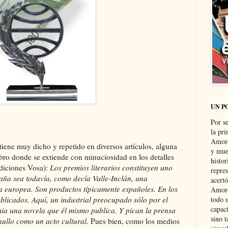
UN P
Por s
la pri
Amoró
tiene muy dicho y repetido en diversos artículos, alguna
y muer
libro donde se extiende con minuciosidad en los detalles
histo
diciones Vosa):
Los premios literarios constituyen uno
repre
aña sea todavía, como decía Valle-Inclán, una
acertó
a europea. Son productos típicamente españoles. En los
Amoró
ublicados. Aquí, un industrial preocupado sólo por el
todo u
capaci
emia una novela que él mismo publica. Y pican la prensa
sino t
chullo como un acto cultural.
Pues bien, como los medios