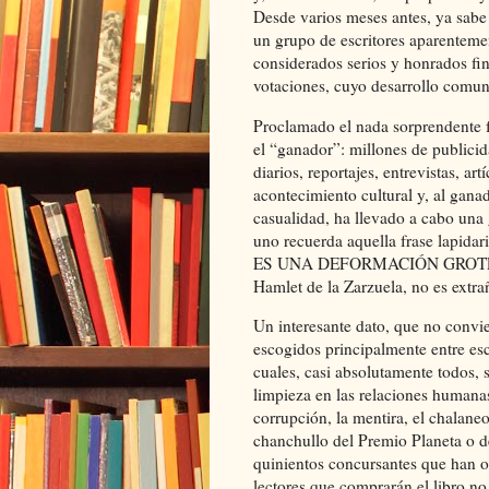
Desde varios meses antes, ya sabe
un grupo de escritores aparentemen
considerados serios y honrados fi
votaciones, cuyo desarrollo comuni
Proclamado el nada sorprendente fall
el “ganador”: millones de publicidad
diarios, reportajes, entrevistas, a
acontecimiento cultural y, al gana
casualidad, ha llevado a cabo una 
uno recuerda aquella frase lapida
ES UNA DEFORMACIÓN GROTES
Hamlet de la Zarzuela, no es extra
Un interesante dato, que no convie
escogidos principalmente entre escr
cuales, casi absolutamente todos, 
limpieza en las relaciones humana
corrupción, la mentira, el chalaneo
chanchullo del Premio Planeta o d
quinientos concursantes que han o
lectores que comprarán el libro n