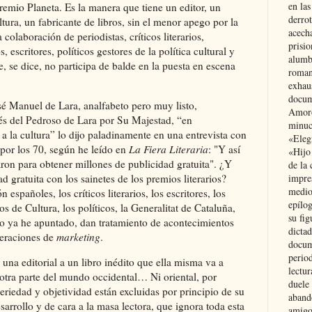
en las
emio Planeta. Es la manera que tiene un editor, un
derro
ltura, un fabricante de libros, sin el menor apego por la
acecha
a colaboración de periodistas, críticos literarios,
prisi
, escritores, políticos gestores de la política cultural y
alumb
, se dice, no participa de balde en la puesta en escena
roman
exhau
docum
sé Manuel de Lara, analfabeto pero muy listo,
Amoró
ués del Pedroso de Lara por Su Majestad, “en
minuci
a la cultura” lo dijo paladinamente en una entrevista con
«Eleg
 por los 70, según he leído en
La Fiera
Literaria
: "Y así
«Hijo
taron para obtener millones de publicidad gratuita". ¿Y
de la 
impre
 gratuita con los sainetes de los premios literarios?
medio
spañoles, los críticos literarios, los escritores, los
epílo
ros de Cultura, los políticos, la Generalitat de Cataluña,
su fig
o ya he apuntado, dan tratamiento de acontecimientos
dictad
peraciones de
marketing
.
docum
period
 una editorial a un libro inédito que ella misma va a
lectur
otra parte del mundo occidental… Ni oriental, por
duele 
eriedad y objetividad están excluidas por principio de su
aband
arrollo y de cara a la masa lectora, que ignora toda esta
amigo