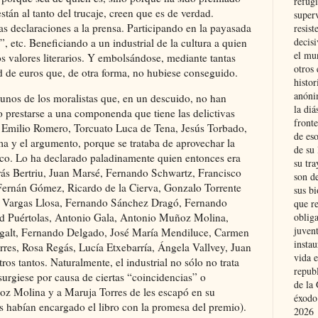
refugi
tán al tanto del trucaje, creen que es de verdad.
superv
las declaraciones a la prensa. Participando en la payasada
resist
decis
”, etc. Beneficiando a un industrial de la cultura a quien
el mu
os valores literarios. Y embolsándose, mediante tantas
otros 
d de euros que, de otra forma, no hubiese conseguido.
histo
anóni
unos de los moralistas que, en un descuido, no han
la diá
o prestarse a una componenda que tiene las delictivas
fronte
Emilio Romero, Torcuato Luca de Tena, Jesús Torbado,
de eso
ema y el argumento, porque se trataba de aprovechar la
de su 
nco. Lo ha declarado paladinamente quien entonces era
su tra
orrás Bertriu, Juan Marsé, Fernando Schwartz, Francisco
son d
ernán Gómez, Ricardo de la Cierva, Gonzalo Torrente
sus bi
io Vargas Llosa, Fernando Sánchez Dragó, Fernando
que r
obliga
dad Puértolas, Antonio Gala, Antonio Muñoz Molina,
juvent
galt, Fernando Delgado, José María Mendiluce, Carmen
insta
rres, Rosa Regás, Lucía Etxebarría, Ángela Vallvey, Juan
vida e
ros tantos. Naturalmente, el industrial no sólo no trata
repub
surgiese por causa de ciertas “coincidencias” o
de la 
oz Molina y a Maruja Torres de les escapó en su
éxodo
s habían encargado el libro con la promesa del premio).
2026