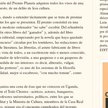
sión del Premio Planeta adquiere todos los visos de una
prisio
esto, de un delito de lesa cultura.
especi
Almar
, dando a entender tácitamente que se trata de premiar
dióce
tre los que se presenten. El premio consistirá en una
León 
te modesto ordenador “no sabe” escribir. Del relumbrón
dicta
por é
n otros libros del “ganador” y, además del libro
le pro
la editorial, empezando por la novela que haya quedado
sus es
concurso” circulan por los tontideros, las redacciones de
poeta.
 literatura, las librerías, el astuto fabricante de libros
EDIT
a vista de todos, a un escritorcete más o menos conocido,
ntador de televisión, a una guaperas o a un guaperas de
dida de sus intereses: es decir, aliterario, vulgar,
as porteras”, es uno de los axiomas de la filosofía
ualidad, mejor si escabroso, “con mucho tomate”, como
rganiza una cena de ésas que no conocen en Uganda,
te el Todo Chorrez –actrices, actores, banqueros,
fesores universitarios, políticos, entre los que se
litat y la Ministra de Cultura, miembros de la Casa Real
es, porque era el cincuenta cumpleaños del invento.