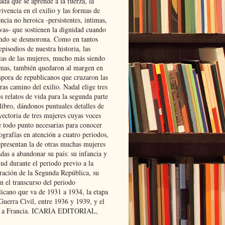
ada que se aprende a la fuerza, la
ivencia en el exilio y las formas de
encia no heroica -persistentes, intimas,
ivas- que sostienen la dignidad cuando
ndo se desmorona. Como en tantos
episodios de nuestra historia, las
rias de las mujeres, mucho más siendo
mas, también quedaron al margen en
spora de republicanos que cruzaron las
ras camino del exilio. Nadal elige tres
s relatos de vida para la segunda parte
libro, dándonos puntuales detalles de
yectoria de tres mujeres cuyas voces
e todo punto necesarias para conocer
ografías en atención a cuatro periodos,
epresentan la de otras muchas mujeres
das a abandonar su país: su infancia y
ud durante el periodo previo a la
uración de la Segunda República, su
n el transcurso del periodo
licano que va de 1931 a 1934, la etapa
Guerra Civil, entre 1936 y 1939, y el
 a Francia. ICARIA EDITORIAL,