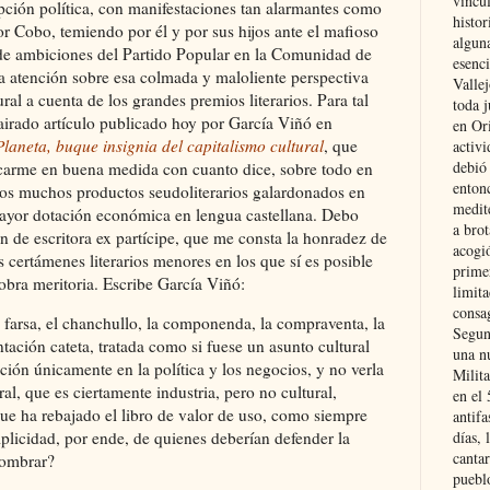
vincu
pción política, con manifestaciones tan alarmantes como
histor
or Cobo, temiendo por él y por sus hijos ante el mafioso
alguna
 de ambiciones del Partido Popular en la Comunidad de
esenc
la atención sobre esa colmada y maloliente perspectiva
Vallej
ural a cuenta de los grandes premios literarios. Para tal
toda j
airado artículo publicado hoy por García Viñó en
en Or
laneta, buque insignia del capitalismo cultural
, que
activi
debió
ficarme en buena medida con cuanto dice, sobre todo en
entonc
 los muchos productos seudoliterarios galardonados en
medit
mayor dotación económica en lengua castellana. Debo
a brot
n de escritora ex partícipe, que me consta la honradez de
acogió
s certámenes literarios menores en los que sí es posible
primer
obra meritoria. Escribe García Viñó:
limit
consag
farsa, el chanchullo, la componenda, la compraventa, la
Segun
tentación cateta, tratada como si fuese un asunto cultural
una n
ción únicamente en la política y los negocios, y no verla
Milit
ral, que es ciertamente industria, pero no cultural,
en el
que ha rebajado el libro de valor de uso, como siempre
antifa
días, 
plicidad, por ende, de quienes deberían defender la
cantar
nombrar?
pueblo