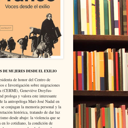
S DE MUJERES DESDE EL EXILIO
esidenta de honor del Centro de
ios e Investigación sobre migraciones
ca (CERMI), Geneviève Dreyfus-
d prologa y valora este interesante
 de la antropóloga Mari-José Nadal en
e se conjugan la memoria personal y la
retación histórica, tratando de dar luz
cismo desde abajo: la violencia que se
a en lo cotidiano, la condición de