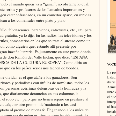
 todo el mundo quien va a “ganar”, no obstante lo cual,
te serios y profesores de los llamados importantes y
ngen estar enfrascados, en un comedor aparte, en reñidas
can a los comensales entre plato y plato.
o, felicitaciones, parabienes, entrevistas, etc., etc. para
 gratuita, ya lo dije. En las radios, las televisiones y los
rtículos, comentarios en los que se trata el suceso como un
dor, como alguien que, estando allí presente por
gran hazaña literaria. Es justamente en este punto donde
ria de don Ramón del Valle Inclán, que dice: "ESPAÑA
CA DE LA CULTURA EUROPEA". Como diría un
VOCE
ño que en los países serios nos tachen de beodos.
La pr
Estud
ne olvidar, es el que atañe a los ganadores. Son
ibéri
itores y periodistas con ínfulas de novelistas, todos los
Arman
son personas acérrimas defensoras de la honradez y la
libro
s, que diariamente denuncian en sus columnas la
el qu
, el robo etc., pero que no tienen reparo en prestarse al
interp
e cualquier otro premio, defraudando a los casi
al fas
ptado al premio de buena fe. Engañando a los miles de
instal
o porque sea de quien es, sino porque ha sido premiado