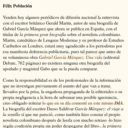
Félix Población
Venden hoy algunos periódicos de difusión nacional la entrevista
con el escritor británico Gerald Martin, autor de una biografía de
Gabriel García Márquez que ahora se publica en España, con el
titular de
la primera gran biografía
sobre el novelista colombiano.
Martin, catedrático de Lenguas Modernas y ex profesor de Estudios
Caribeños en Londres, estará muy agradecido a los periodistas por
esa manifiesta deferencia publicitaria, pues tal parece que antes de
su voluminosa obra
Gabriel García Márquez. Una vida
(editorial
Debate, 762 páginas) no existiera ninguna otra biografía del
apodado y magistral Gabo que se la pueda comparar.
Como la responsabilidad es de los profesionales de la información
que no investigan previamente el asunto del que van a tratar,
llevados por la prisa, la engañosa propaganda de la editoriales o su
propia negligencia a la hora de subsanar una posible ignorancia,
creo obligado reiterar
lo que en su día comenté en este mismo
DdA
.
La biografía del escritor Dasso Saldívar
García Márquez: el viaje a
la semilla
sí que me pareció, como también hizo constar el propio
novelista colombiano después de leerla con mucho retraso -lo hizo
según confesión propia sin poder despegarse del libro-,
la primera