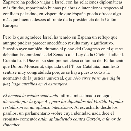
Zapatero ha podido viajar a Israel con las relaciones diplomáticas
más fluidas, repartiendo buenas palabras e intenciones respecto al
conflicto palestino, en víspera de que España pueda ofrecer algo
más que buenos deseos al frente de la presidencia de la Unión
Europea.
Pero lo que agradece Israel ha tenido en España un reflejo que
aunque pudiera parecer anecdótico resulta muy significativo.
Sucedió ayer también, durante el pleno del Congreso en el que se
debatían las enmiendas del Senado a la Ley de la Oficina Judicial.
Cuenta Luis Díez en su siempre noticiosa columna del Parlamento
que Dolors Monserrat, diputada del PP por Cataluña, manifestó
sentirse muy congratulada porque se haya puesto coto a la
normativa de la justicia universal, que
sólo sirve para que algún
juez haga cursillos en el extranjero
.
El hemiciclo estaba semivacío
-afirma mi estimado colega-,
diezmado por la gripe A
-,
pero los diputados del Partido Popular
restallaron en un aplauso intensísimo
. Al escucharlo desde los
pasillos, un parlamentario -sobre cuya identidad nada dice el
cronista- comentó:
están aplaudiendo contra Garzón, a favor de
Pinochet.