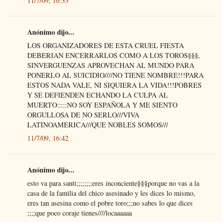
11/7/09, 16:33
Anónimo dijo...
LOS ORGANIZADORES DE ESTA CRUEL FIESTA
DEBERIAN ENCERRARLOS COMO A LOS TOROS§§§,
SINVERGUENZAS APROVECHAN AL MUNDO PARA
PONERLO AL SUICIDIO////NO TIENE NOMBRE!!!PARA
ESTOS NADA VALE, NI SIQUIERA LA VIDA!!!POBRES
Y SE DEFIENDEN ECHANDO LA CULPA AL
MUERTO:::::NO SOY ESPAÑOLA Y ME SIENTO
ORGULLOSA DE NO SERLO///VIVA
LATINOAMERICA///QUE NOBLES SOMOS///
11/7/09, 16:42
Anónimo dijo...
esto va para santi;;;;;;;;eres inconciente§§§porque no vas a la
casa de la familia del chico asesinado y les dices lo mismo,
eres tan asesina como el pobre toro;;;no sabes lo que dices
;;;;que poco coraje tienes////locaaaaaa