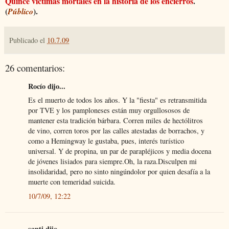
Quínce víctimas mortales en la historia de los encierros
.
(
).
Público
Publicado el
10.7.09
26 comentarios:
Rocío dijo...
Es el muerto de todos los años. Y la "fiesta" es retransmitida
por TVE y los pamploneses están muy orgullososos de
mantener esta tradición bárbara. Corren miles de hectólitros
de vino, corren toros por las calles atestadas de borrachos, y
como a Hemingway le gustaba, pues, interés turístico
universal. Y de propina, un par de parapléjicos y media docena
de jóvenes lisiados para siempre.Oh, la raza.Disculpen mi
insolidaridad, pero no sinto ningúndolor por quien desafía a la
muerte con temeridad suicida.
10/7/09, 12:22
santi dijo...