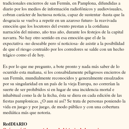
tradicionales encierros de san Fermín, en Pamplona, difundidas a
diario por los medios de información radiofónicos y audiovisuales,
cobran carácter de luctuosa noticia, capaz de sustentar -hasta que la
desgracia se vuelva a repetir en un azaroso futuro- la reavivada
emoción que los locutores del evento prestan a la cotidiana
narración del mismo, año tras año, durante los festejos de la capital
navarra. No hay otro sentido en esa emoción que el de la
expectativa -no deseable pero sí noticiosa- de asistir a la posibilidad
de que el riesgo contraído por los corredores se salde con un hecho
trágico como el de hoy.
Es por lo que me pregunto, a bote pronto y nada más saber de lo
ocurrido esta mañana, si los consabidamente peligrosos encierros de
san Fermín, mundialmente reconocidos y generalmente ensalzados
por su singularidad en un país de la vieja Europa, no correrían la
suerte de ser prohibidos si en lugar de una incidencia mortal e
inhabitual como la de la fecha, ésta se diera en cada edición de las
fiestas pamplonicas. ¿O aun ni así? Se trata de personas poniendo la
vida en juego y por juego, de modo público y con una cobertura
mediática más que notoria.
RedDIARIO