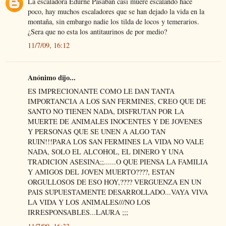
La escaladora Edurne Pasaban casi muere escalando hace
poco, hay muchos escaladores que se han dejado la vida en la
montaña, sin embargo nadie los tilda de locos y temerarios.
¿Sera que no esta los antitaurinos de por medio?
11/7/09, 16:12
Anónimo dijo...
ES IMPRECIONANTE COMO LE DAN TANTA
IMPORTANCIA A LOS SAN FERMINES, CREO QUE DE
SANTO NO TIENEN NADA, DISFRUTAN POR LA
MUERTE DE ANIMALES INOCENTES Y DE JOVENES
Y PERSONAS QUE SE UNEN A ALGO TAN
RUIN!!!PARA LOS SAN FERMINES LA VIDA NO VALE
NADA, SOLO EL ALCOHOL, EL DINERO Y UNA
TRADICION ASESINA;;......O QUE PIENSA LA FAMILIA
Y AMIGOS DEL JOVEN MUERTO????, ESTAN
ORGULLOSOS DE ESO HOY,???? VERGUENZA EN UN
PAIS SUPUESTAMENTE DESARROLLADO...VAYA VIVA
LA VIDA Y LOS ANIMALES///NO LOS
IRRESPONSABLES...LAURA ;;;