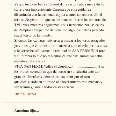
Vi que un torro batia el record de la carrera nada mas salir.su
carrera era impresionante.Carrera que enseguida fue
difuminada con la tremenda cojida a cutro corredores alli el
toro se despisto.o lo que se despistaron fueron las camaras de
TVE,pues mientras seguiamos a sus hermanos por las calles
de Pamplona."algo" me dijo que ese algo que estaba pasando
era el terror de la muerte.
Si cundo las camaras volvieron a buscar a los toros rezagados
ya vimos que el famoso toro lanazaba a un chavla por los aires
y le corneaba.Alli vimos la realidad de SAN FERMIN el toro
y su furerza.lo que no asbiamos es que este animal ya habia
matado a un corredor.
VIVA SAN FERMIN,dice el chupinazo........................viva
los bravos corredores que demuestran su valentia ante tan
grandes alimañas y demuestran su amor por el toro
que dios guarde en su trono al chaval muerto esta mañana y
san fermin gusrde a todos en su encierro
10/7/09, 16:50
Anónimo dijo...