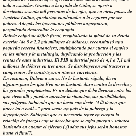
todo a escuelas. Gracias a la ayuda de Cuba, se operó a
doscientas sesenta mil personas de los ojos, que en otros países de
América Latina, quedarían condenados a la ceguera por ser
pobres.
Además las inversiones públicas aumentaron,
permitiendo desarrollar la economía.
Bolivia colmó su déficit fiscal, reembolsado la mitad de su deuda
exterior (de 5 a 2,2 mil millones de dólares), reconstituyó una
pequeña reserva financiera, multiplicando por cuatro el empleo
en las minas y la metalurgia, duplicando la producción y las
rentas de estas industrias. El PIB industrial pasó de 4,1 a 7,1 mil
millones de dólares en tres años. Se distribuyeron mil tractores a
campesinos. Se construyeron nuevas carreteras.
En resumen, Bolivia avanza. No lo bastante rápido, dicen
algunos para los que Evo no es bastante duro contra la derecha y
los grandes propietarios. Es un debate que debe llevarse entre los
que viven allí y pueden apreciar la situación, sus posibilidades,
sus peligros. Sabiendo que no basta con decir "Allí tienen que
hacer tal o cuál..." para sacar un país de la pobreza y la
dependencia. Sabiendo que es necesario tener en cuenta la
relación de fuerzas con la derecha que se agita mucho y sabotea.
Teniendo en cuenta el ejército (¿Todos sus jefes serán honestos
hasta el final?).