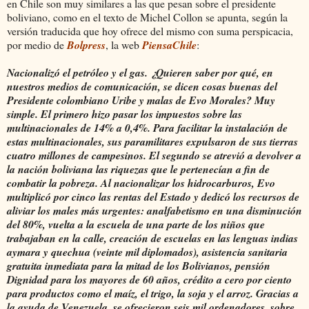
en Chile son muy similares a las que pesan sobre el presidente
boliviano, como en el texto de Michel Collon se apunta, según la
versión traducida que hoy ofrece del mismo con suma perspicacia,
por medio de
Bolpress
, la web
PiensaChile
:
Nacionalizó el petróleo y el gas. ¿Quieren saber por qué, en
nuestros medios de comunicación, se dicen cosas buenas del
Presidente colombiano Uribe y malas de Evo Morales? Muy
simple. El primero hizo pasar los impuestos sobre las
multinacionales de 14% a 0,4%. Para facilitar la instalación de
estas multinacionales, sus paramilitares expulsaron de sus tierras
cuatro millones de campesinos. El segundo se atrevió a devolver a
la nación boliviana las riquezas que le pertenecían a fin de
combatir la pobreza.
Al nacionalizar los hidrocarburos, Evo
multiplicó por cinco las rentas del Estado y dedicó los recursos de
aliviar los males más urgentes: analfabetismo en una disminución
del 80%, vuelta a la escuela de una parte de los niños que
trabajaban en la calle, creación de escuelas en las lenguas indias
aymara y quechua (veinte mil diplomados), asistencia sanitaria
gratuita inmediata para la mitad de los Bolivianos, pensión
Dignidad para los mayores de 60 años, crédito a cero por ciento
para productos como el maíz, el trigo, la soja y el arroz. Gracias a
la ayuda de Venezuela, se ofrecieron seis mil ordenadores, sobre