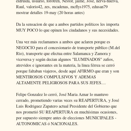
eldruida, usuario, forotren, Nestor, jaime, Jose, nerva-huelva,
Raul, valorio42, zes, mcadenas, mcflys1975, edusan79
mostrar detalles 19-may (20 horas antes)
Da la sensacion de que a ambos partidos políticos les importa
MUY POCO lo que opinen los ciudadanos y sus necesidades.
Una vez más reclamamos a ambos que aclaren porque es
NEGOCIO para el concesionario de transporte público (M.del
Rio), transporte que efectua entre Salamanca y Zamora y
viceversa y según decian algunos "ILUMINADOS" zafios,
atrevidos e ignorantes en la materia, la linea férrea se cerró
porque faltaban viajeros, desde aquí AFIRMO que eran y son
MENTIROSOS COMPULSIVOS Y ADEMAS
ALTAMENTE PELIGROSOS PARA SUS JEFES....
Felipe Gonzalez lo cerró, José Maria Aznar lo mantuvo
cerrado, prometiendo varias veces su REAPERTURA, y José
Luis Rodriguez Zapatero actual Presidente del Gobierno que
nos prometió SU REAPERTURA en muchísimas ocasiones,
por supuesto siempre antes de elecciones MUNICIPALES -
AUTONOMICAS ó NACIONALES.