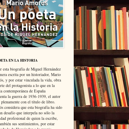
OETA EN LA HISTORIA
er esta biografía de Miguel Hernández
mera escrita por un historiador, Mario
s, y por estar vinculada la vida, obra
te del protagonista a lo que en la
ria contemporánea de España
senta la guerra de 1936-1939, el autor
 plenamente con el título de libro.
s considera que esta biografía ha sido
n desafío que interpela no sólo la
dad profesional de quien la escribe,
ambién sus sentimientos, por estar