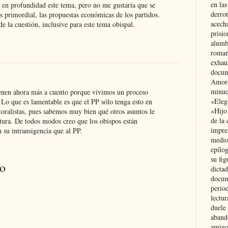
en las
a en profundidad este tema, pero no me gustaría que se
derro
s primordial, las propuestas económicas de los partidos.
acecha
de la cuestión, inclusive para este tema obispal.
prisi
alumb
roman
exhau
docum
Amoró
minuci
enen ahora más a cuento porque vivimos un proceso
«Eleg
 Lo que es lamentable es que el PP sólo tenga esto en
«Hijo
toralistas, pues sabemos muy bien qué otros asuntos le
de la 
atura. De todos modos creo que los obispos están
impre
su intransigencia que al PP.
medio
epílo
su fig
io
dictad
docum
period
lectur
duele 
aband
amigo