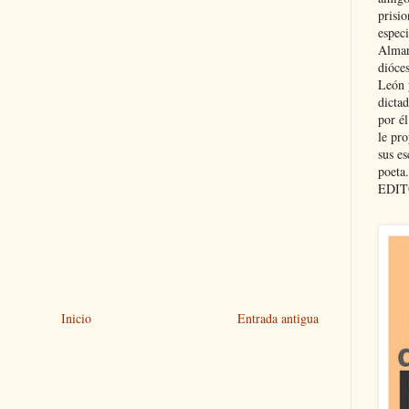
prisio
especi
Almar
dióce
León 
dicta
por é
le pro
sus es
poeta.
EDIT
Inicio
Entrada antigua