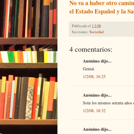
No va a haber otro camin
el Estado Español y la Sa
Publicado el
1.2.08
Secciones:
Sociedad
4 comentarios:
Anónimo dijo...
Genial.
1/2/08, 16:25
Anónimo dijo...
Soin los mismos setenta años d
1/2/08, 18:32
Anónimo dijo...