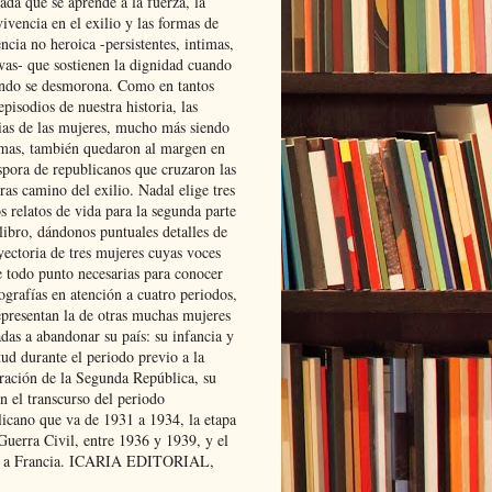
ada que se aprende a la fuerza, la
ivencia en el exilio y las formas de
encia no heroica -persistentes, intimas,
ivas- que sostienen la dignidad cuando
ndo se desmorona. Como en tantos
episodios de nuestra historia, las
rias de las mujeres, mucho más siendo
mas, también quedaron al margen en
spora de republicanos que cruzaron las
ras camino del exilio. Nadal elige tres
s relatos de vida para la segunda parte
libro, dándonos puntuales detalles de
yectoria de tres mujeres cuyas voces
e todo punto necesarias para conocer
ografías en atención a cuatro periodos,
epresentan la de otras muchas mujeres
das a abandonar su país: su infancia y
ud durante el periodo previo a la
uración de la Segunda República, su
n el transcurso del periodo
licano que va de 1931 a 1934, la etapa
Guerra Civil, entre 1936 y 1939, y el
 a Francia. ICARIA EDITORIAL,