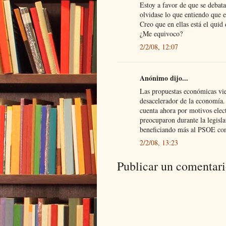
Estoy a favor de que se debat
olvidase lo que entiendo que e
Creo que en ellas está el quid 
¿Me equivoco?
2/2/08, 12:07
Anónimo dijo...
Las propuestas económicas vi
desacelerador de la economía.
cuenta ahora por motivos elec
preocuparon durante la legisl
beneficiando más al PSOE con 
2/2/08, 13:23
Publicar un comentar