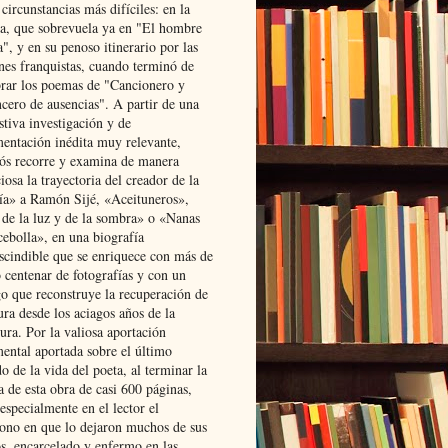
 circunstancias más difíciles: en la
ta, que sobrevuela ya en "El hombre
", y en su penoso itinerario por las
ones franquistas, cuando terminó de
rar los poemas de "Cancionero y
cero de ausencias". A partir de una
stiva investigación y de
entación inédita muy relevante,
s recorre y examina de manera
osa la trayectoria del creador de la
ía» a Ramón Sijé, «Aceituneros»,
 de la luz y de la sombra» o «Nanas
cebolla», en una biografía
scindible que se enriquece con más de
 centenar de fotografías y con un
go que reconstruye la recuperación de
ura desde los aciagos años de la
ura. Por la valiosa aportación
ental aportada sobre el último
o de la vida del poeta, al terminar la
a de esta obra de casi 600 páginas,
especialmente en el lector el
ono en que lo dejaron muchos de sus
s, encarcelado y enfermo en las