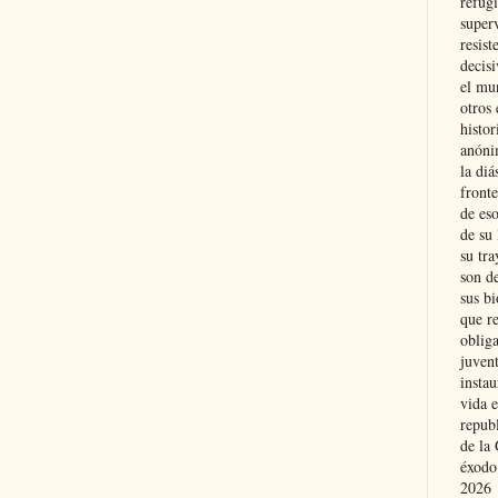
refugi
superv
resist
decis
el mu
otros 
histo
anóni
la diá
fronte
de eso
de su 
su tra
son d
sus bi
que r
obliga
juvent
insta
vida e
repub
de la 
éxodo
2026