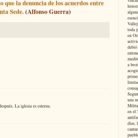
vincu
o que la denuncia de los acuerdos entre
histor
nta Sede.
(
Alfonso Guerra
)
alguna
esenc
Vallej
toda j
en Or
activi
debió
entonc
medit
a brot
acogió
primer
limit
consag
Segun
una n
Milit
espués. La iglesia es esterna.
en el
antifa
días, 
cantar
pueblo