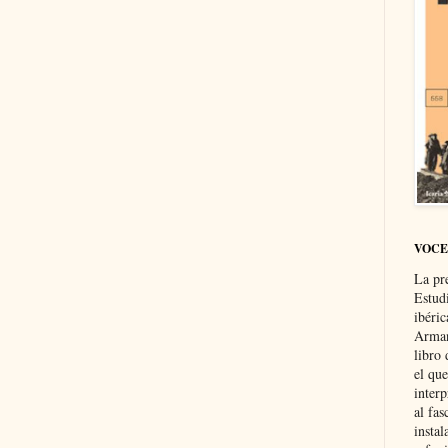
VOCE
La pr
Estud
ibéri
Arman
libro
el qu
interp
al fas
instal