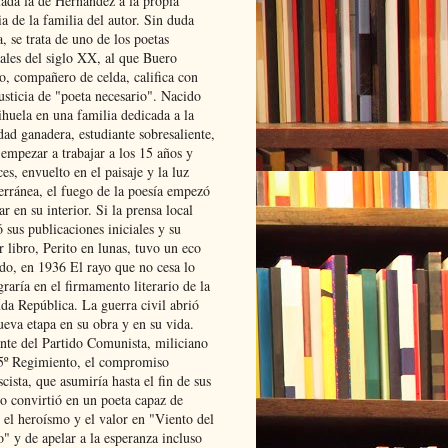
lada la de Hernández a la propia
ia de la familia del autor. Sin duda
, se trata de uno de los poetas
iales del siglo XX, al que Buero
o, compañero de celda, califica con
usticia de "poeta necesario". Nacido
ihuela en una familia dedicada a la
dad ganadera, estudiante sobresaliente,
 empezar a trabajar a los 15 años y
es, envuelto en el paisaje y la luz
erránea, el fuego de la poesía empezó
ar en su interior. Si la prensa local
 sus publicaciones iniciales y su
 libro, Perito en lunas, tuvo un eco
ado, en 1936 El rayo que no cesa lo
raría en el firmamento literario de la
da República. La guerra civil abrió
ueva etapa en su obra y en su vida.
ante del Partido Comunista, miliciano
 5º Regimiento, el compromiso
scista, que asumiría hasta el fin de sus
lo convirtió en un poeta capaz de
 el heroísmo y el valor en "Viento del
" y de apelar a la esperanza incluso