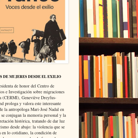
S DE MUJERES DESDE EL EXILIO
esidenta de honor del Centro de
ios e Investigación sobre migraciones
ca (CERMI), Geneviève Dreyfus-
d prologa y valora este interesante
 de la antropóloga Mari-José Nadal en
e se conjugan la memoria personal y la
retación histórica, tratando de dar luz
cismo desde abajo: la violencia que se
a en lo cotidiano, la condición de