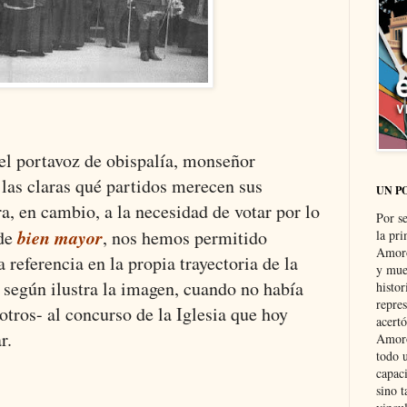
el portavoz de obispalía, monseñor
las claras qué partidos merecen sus
UN P
a, en cambio, a la necesidad de votar por lo
Por s
bien mayor
 de
, nos hemos permitido
la pri
Amoró
a referencia en la propia trayectoria de la
y muer
, según ilustra la imagen, cuando no había
histo
repre
 otros- al concurso de la Iglesia que hoy
acertó
r.
Amoró
todo u
capaci
sino t