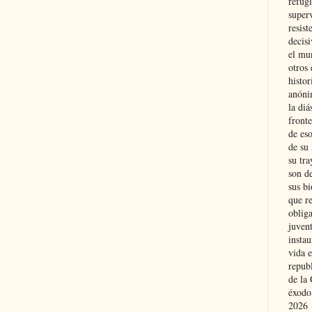
refugi
superv
resist
decis
el mu
otros 
histo
anóni
la diá
fronte
de eso
de su 
su tra
son d
sus bi
que r
obliga
juvent
insta
vida e
repub
de la 
éxodo
2026