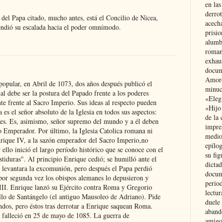
en las
derro
del Papa citado, mucho antes, está el Concilio de Nicea,
acecha
endió su escalada hacia el poder omnímodo.
prisi
alumb
roman
exhau
docum
Amoró
opular, en Abril de 1073, dos años después publicó el
minuci
l debe ser la postura del Papado frente a los poderes
«Eleg
e frente al Sacro Imperio. Sus ideas al respecto pueden
«Hijo
 es el señor absoluto de la Iglesia en todos sus aspectos:
de la 
ares. Es, asimismo, señor supremo del mundo y a él deben
impre
io Emperador. Por último, la Iglesia Catolica romana ni
medio
nrique IV, a la sazón emperador del Sacro Imperio,no
epílo
 ello inició el largo período histórico que se conoce con el
su fig
tiduras". Al principio Enrique cedió; se humilló ante el
dictad
 levantara la excomunión, pero después el Papa perdió
docum
or segunda vez los obispos alemanes lo depusieron y
period
III. Enrique lanzó su Ejército contra Roma y Gregorio
lectur
illo de Santángelo (el antiguo Mausoleo de Adriano). Pide
duele 
ndos, pero éstos tras derrotar a Enrique saquean Roma.
aband
, falleció en 25 de mayo de 1085. La guerra de
amigo