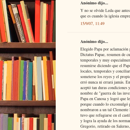
Anónimo dijo...
Y no se olvide Leda que antes 
que es cuando la iglesia empr
15/9/07, 11:49
Anónimo dijo...
Elegido Papa por aclamación p
Dictatus Papae, resumen de cua
temporales y muy especialment
resumirse diciendo que el Papa
locales, temporales y concili
someterse los reyes y el prop
erró nunca ni errará jamás. E
aceptó tan duras condiciones y
nombre de "guerra de las inves
Papa en Canosa y logró que le
porque cuando lo excomulgó p
nombraron a un tal Clemente 
tuvo que refugiarse en el cast
y logra la ayuda de los norma
Gregorio, retirado en Salerno