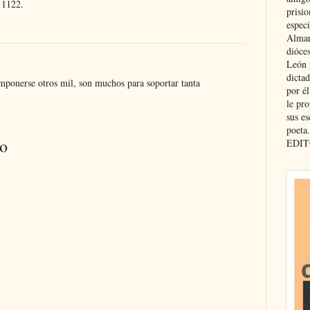
 1122.
prisio
especi
Almar
dióce
León 
dicta
mponerse otros mil, son muchos para soportar tanta
por é
le pro
sus es
poeta.
io
EDIT