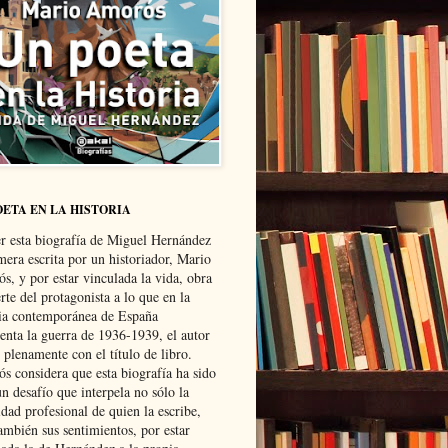
OETA EN LA HISTORIA
er esta biografía de Miguel Hernández
mera escrita por un historiador, Mario
s, y por estar vinculada la vida, obra
te del protagonista a lo que en la
ria contemporánea de España
senta la guerra de 1936-1939, el autor
 plenamente con el título de libro.
s considera que esta biografía ha sido
n desafío que interpela no sólo la
dad profesional de quien la escribe,
ambién sus sentimientos, por estar