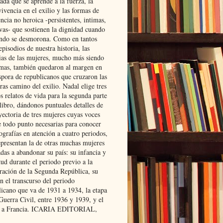
ada que se aprende a la fuerza, la
ivencia en el exilio y las formas de
encia no heroica -persistentes, intimas,
ivas- que sostienen la dignidad cuando
ndo se desmorona. Como en tantos
episodios de nuestra historia, las
rias de las mujeres, mucho más siendo
mas, también quedaron al margen en
spora de republicanos que cruzaron las
ras camino del exilio. Nadal elige tres
s relatos de vida para la segunda parte
libro, dándonos puntuales detalles de
yectoria de tres mujeres cuyas voces
e todo punto necesarias para conocer
ografías en atención a cuatro periodos,
epresentan la de otras muchas mujeres
das a abandonar su país: su infancia y
ud durante el periodo previo a la
uración de la Segunda República, su
n el transcurso del periodo
licano que va de 1931 a 1934, la etapa
Guerra Civil, entre 1936 y 1939, y el
 a Francia. ICARIA EDITORIAL,