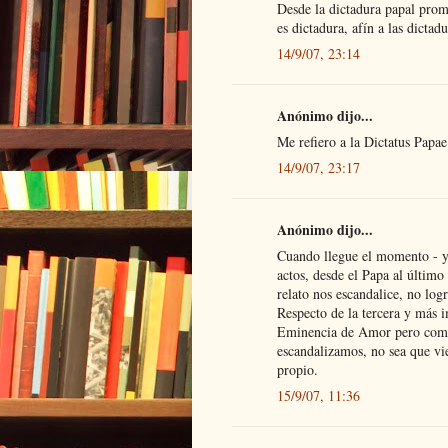
Desde la dictadura papal promu
es dictadura, afín a las dictadu
14/9/07, 23:14
Anónimo dijo...
Me refiero a la Dictatus Papa
14/9/07, 23:17
Anónimo dijo...
Cuando llegue el momento - y 
actos, desde el Papa al último
relato nos escandalice, no log
Respecto de la tercera y más i
Eminencia de Amor pero come
escandalizamos, no sea que vi
propio.
15/9/07, 11:36