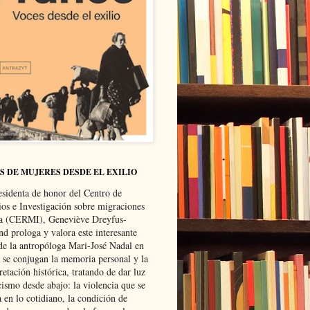
S DE MUJERES DESDE EL EXILIO
esidenta de honor del Centro de
ios e Investigación sobre migraciones
ca (CERMI), Geneviève Dreyfus-
d prologa y valora este interesante
 de la antropóloga Mari-José Nadal en
e se conjugan la memoria personal y la
retación histórica, tratando de dar luz
cismo desde abajo: la violencia que se
a en lo cotidiano, la condición de