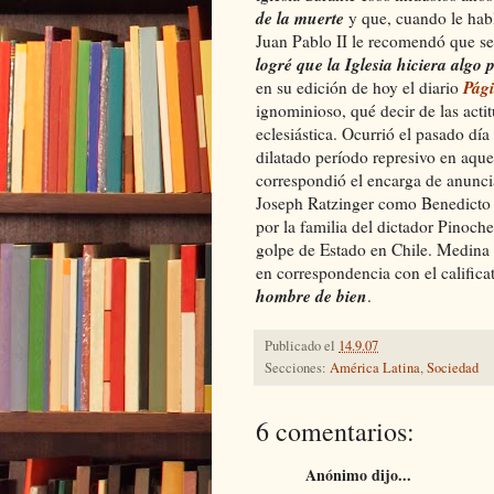
de la muerte
y que, cuando le habl
Juan Pablo II le recomendó que se
logré que la Iglesia hiciera algo 
Pág
en su edición de hoy el diario
ignominioso, qué decir de las actitu
eclesiástica. Ocurrió el pasado día
dilatado período represivo en aque
correspondió el encarga de anunc
Joseph Ratzinger como Benedicto 
por la familia del dictador Pinoch
golpe de Estado en Chile. Medina e
en correspondencia con el calific
hombre de bien
.
Publicado el
14.9.07
Secciones:
América Latina
,
Sociedad
6 comentarios:
Anónimo dijo...