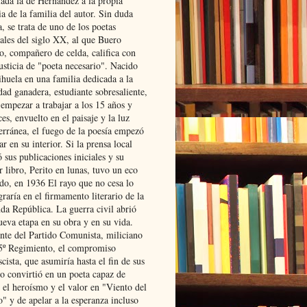
lada la de Hernández a la propia
ia de la familia del autor. Sin duda
, se trata de uno de los poetas
iales del siglo XX, al que Buero
o, compañero de celda, califica con
usticia de "poeta necesario". Nacido
ihuela en una familia dedicada a la
dad ganadera, estudiante sobresaliente,
 empezar a trabajar a los 15 años y
es, envuelto en el paisaje y la luz
erránea, el fuego de la poesía empezó
ar en su interior. Si la prensa local
 sus publicaciones iniciales y su
 libro, Perito en lunas, tuvo un eco
ado, en 1936 El rayo que no cesa lo
raría en el firmamento literario de la
da República. La guerra civil abrió
ueva etapa en su obra y en su vida.
ante del Partido Comunista, miliciano
 5º Regimiento, el compromiso
scista, que asumiría hasta el fin de sus
lo convirtió en un poeta capaz de
 el heroísmo y el valor en "Viento del
" y de apelar a la esperanza incluso