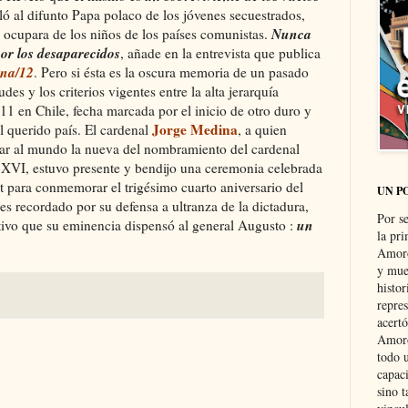
ó al difunto Papa polaco de los jóvenes secuestrados,
Nunca
 ocupara de los niños de los países comunistas.
por los desaparecidos
, añade en la entrevista que publica
ina/12
. Pero si ésta es la oscura memoria de un pasado
des y los criterios vigentes entre la alta jerarquía
 11 en Chile, fecha marcada por el inicio de otro duro y
Jorge Medina
l querido país. El cardenal
, a quien
iar al mundo la nueva del nombramiento del cardenal
XVI, estuvo presente y bendijo una ceremonia celebrada
et para conmemorar el trigésimo cuarto aniversario del
UN P
s recordado por su defensa a ultranza de la dictadura,
Por s
un
ativo que su eminencia dispensó al general Augusto :
la pri
Amoró
y muer
histo
repre
acertó
Amoró
todo u
capaci
sino t