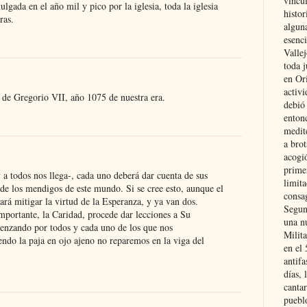
vincu
lgada en el año mil y pico por la iglesia, toda la iglesia
histor
ras.
alguna
esenc
Vallej
toda j
en Or
activi
e de Gregorio VII, año 1075 de nuestra era.
debió
entonc
medit
a brot
acogió
primer
a todos nos llega-, cada uno deberá dar cuenta de sus
limit
 de los mendigos de este mundo. Si se cree esto, aunque el
consag
rará mitigar la virtud de la Esperanza, y ya van dos.
Segun
mportante, la Caridad, procede dar lecciones a Su
una n
nzando por todos y cada uno de los que nos
Milit
endo la paja en ojo ajeno no reparemos en la viga del
en el
antifa
días, 
cantar
pueblo