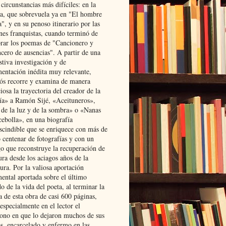
 circunstancias más difíciles: en la
ta, que sobrevuela ya en "El hombre
", y en su penoso itinerario por las
ones franquistas, cuando terminó de
rar los poemas de "Cancionero y
cero de ausencias". A partir de una
stiva investigación y de
entación inédita muy relevante,
s recorre y examina de manera
osa la trayectoria del creador de la
ía» a Ramón Sijé, «Aceituneros»,
 de la luz y de la sombra» o «Nanas
cebolla», en una biografía
scindible que se enriquece con más de
 centenar de fotografías y con un
go que reconstruye la recuperación de
ura desde los aciagos años de la
ura. Por la valiosa aportación
ental aportada sobre el último
o de la vida del poeta, al terminar la
a de esta obra de casi 600 páginas,
especialmente en el lector el
ono en que lo dejaron muchos de sus
s, encarcelado y enfermo en las