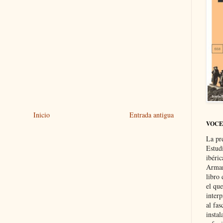
Inicio
Entrada antigua
VOCE
La pr
Estud
ibéri
Arman
libro
el qu
interp
al fas
instal