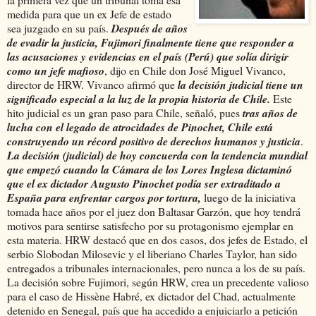
medida para que un ex Jefe de estado
sea juzgado en su país.
Después de años
de evadir la justicia, Fujimori finalmente tiene que responder a
las acusaciones y evidencias en el país (Perú) que solía dirigir
como un jefe mafioso
, dijo en Chile don José Miguel Vivanco,
director de HRW. Vivanco afirmó que
la decisión judicial tiene un
significado especial a la luz de la propia historia de Chile.
Este
hito judicial es un gran paso para Chile, señaló, pues
tras años de
lucha con el legado de atrocidades de Pinochet, Chile está
construyendo un récord positivo de derechos humanos y justicia
.
La decisión (judicial) de hoy concuerda con la tendencia mundial
que empezó cuando la Cámara de los Lores Inglesa dictaminó
que el ex dictador Augusto Pinochet podía ser extraditado a
España para enfrentar cargos por tortura,
luego de la iniciativa
tomada hace años por el juez don Baltasar Garzón, que hoy tendrá
motivos para sentirse satisfecho por su protagonismo ejemplar en
esta materia. HRW destacó que en dos casos, dos jefes de Estado, el
serbio Slobodan Milosevic y el liberiano Charles Taylor, han sido
entregados a tribunales internacionales, pero nunca a los de su país.
La decisión sobre Fujimori, según HRW, crea un precedente valioso
para el caso de Hissène Habré, ex dictador del Chad, actualmente
detenido en Senegal, país que ha accedido a enjuiciarlo a petición