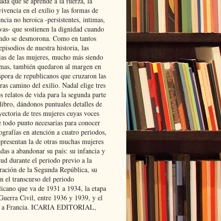
ada que se aprende a la fuerza, la
ivencia en el exilio y las formas de
encia no heroica -persistentes, intimas,
ivas- que sostienen la dignidad cuando
ndo se desmorona. Como en tantos
episodios de nuestra historia, las
rias de las mujeres, mucho más siendo
mas, también quedaron al margen en
spora de republicanos que cruzaron las
ras camino del exilio. Nadal elige tres
s relatos de vida para la segunda parte
libro, dándonos puntuales detalles de
yectoria de tres mujeres cuyas voces
e todo punto necesarias para conocer
ografías en atención a cuatro periodos,
epresentan la de otras muchas mujeres
das a abandonar su país: su infancia y
ud durante el periodo previo a la
uración de la Segunda República, su
n el transcurso del periodo
licano que va de 1931 a 1934, la etapa
Guerra Civil, entre 1936 y 1939, y el
 a Francia. ICARIA EDITORIAL,