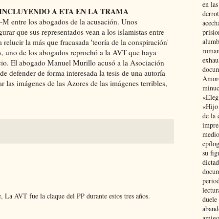
en las
 INCLUYENDO A ETA EN LA TRAMA
derro
11-M entre los abogados de la acusación. Unos
acecha
urar que sus representados vean a los islamistas entre
prisi
alumb
 relucir la más que fracasada 'teoría de la conspiración'
roman
s, uno de los abogados reprochó a la AVT que haya
exhau
cio. El abogado Manuel Murillo acusó a la Asociación
docum
e defender de forma interesada la tesis de una autoría
Amoró
r las imágenes de las Azores de las imágenes terribles,
minuci
«Eleg
«Hijo
de la 
impre
medio
epílo
su fig
dictad
docum
period
lectur
, La AVT fue la claque del PP durante estos tres años.
duele 
aband
amigo