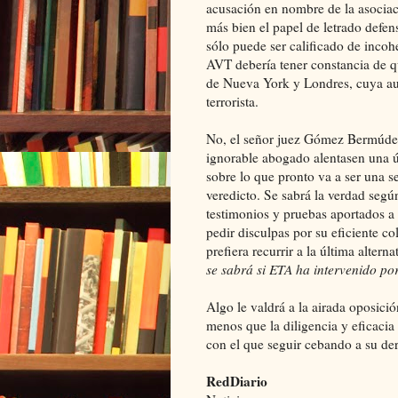
acusación en nombre de la asociació
más bien el papel de letrado defen
sólo puede ser calificado de incoh
AVT debería tener constancia de 
de Nueva York y Londres, cuya au
terrorista.
No, el señor juez Gómez Bermúdez
ignorable abogado alentasen una ú
sobre lo que pronto va a ser una se
veredicto. Se sabrá la verdad según
testimonios y pruebas aportados a 
pedir disculpas por su eficiente co
prefiera recurrir a la última alte
se sabrá si ETA ha intervenido por
Algo le valdrá a la airada oposici
menos que la diligencia y eficacia 
con el que seguir cebando a su de
RedDiario