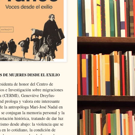
S DE MUJERES DESDE EL EXILIO
esidenta de honor del Centro de
ios e Investigación sobre migraciones
ca (CERMI), Geneviève Dreyfus-
d prologa y valora este interesante
 de la antropóloga Mari-José Nadal en
e se conjugan la memoria personal y la
retación histórica, tratando de dar luz
cismo desde abajo: la violencia que se
a en lo cotidiano, la condición de