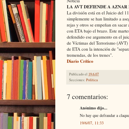
Noticia
LA AVT DEFIENDE A AZNAR
La división está en el Juicio del 
simplemente se han limitado a aseg
rejas y otros se empeñan en sacar a
con ETA bajo el brazo. Este marte
defendido ese argumento en el jui
de Víctimas del Terrorismo (AVT) d
de ETA con la intención de "separa
tremendas, de los trenes".
Diario Crítico
Publicado el
19.6.07
Secciones:
Política
7 comentarios:
Anónimo dijo...
No hay que defraudar a claque
19/6/07, 11:33