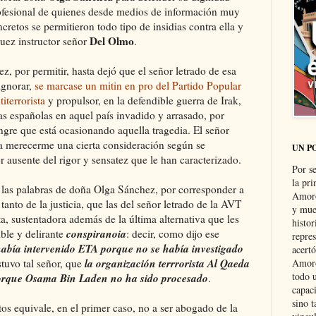
ofesional de quienes desde medios de información muy
cretos se permitieron todo tipo de insidias contra ella y
Del Olmo
juez instructor señor
.
 por permitir, hasta dejó que el señor letrado de esa
ignorar,
se marcase un mitin en pro del Partido Popular
iterrorista
y propulsor, en la defendible guerra de Irak,
pas españolas en aquel país invadido y arrasado, por
ngre que está ocasionando aquella tragedia. El señor
 merecerme una cierta consideración según se
UN P
r ausente del rigor y sensatez que le han caracterizado.
Por s
la pri
las palabras de doña Olga Sánchez, por corresponder a
Amoró
tanto de la justicia, que las del señor letrado de la AVT
y muer
a, sustentadora además de la última alternativa que les
histo
conspiranoia
ible y delirante
: decir, como dijo ese
repre
había intervenido ETA porque no se había investigado
acertó
la organización terrrorista Al Qaeda
stuvo tal señor, que
Amoró
todo u
porque Osama Bin Laden no ha sido procesado
.
capaci
sino t
os equivale, en el primer caso, no a ser abogado de la