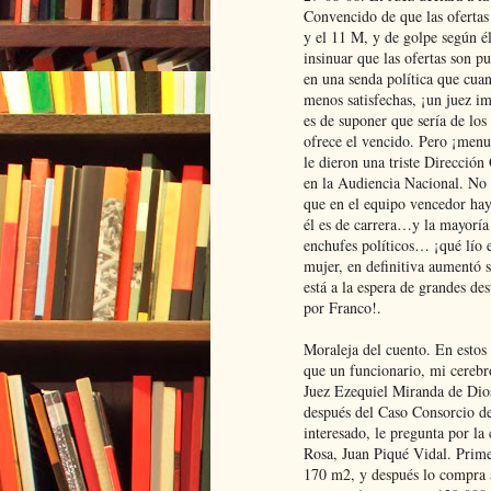
Convencido de que las ofertas 
y el 11 M, y de golpe según él
insinuar que las ofertas son p
en una senda política que cuand
menos satisfechas, ¡un juez im
es de suponer que sería de los
ofrece el vencido. Pero ¡men
le dieron una triste Direcció
en la Audiencia Nacional. No m
que en el equipo vencedor hay 
él es de carrera…y la mayorí
enchufes políticos… ¡qué lío el
mujer, en definitiva aumentó 
está a la espera de grandes de
por Franco!.
Moraleja del cuento. En estos
que un funcionario, mi cerebro
Juez Ezequiel Miranda de Dios
después del Caso Consorcio de
interesado, le pregunta por la
Rosa, Juan Piqué Vidal. Primer
170 m2, y después lo compra a