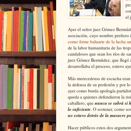
pr
con
el 
Ayer el señor juez Gómez Bermúdez,
asociación, cuyo nombre prefiero 
como firme baluarte de la lucha ant
de la labor humanitaria de las tro
caudalosos que sean los ríos de sa
juez Gómez Bermúdez, que llegó a
desarrollaba el proceso, estuvo aye
Más merecedoras de escucha eran 
la defensa de su profesión y por lo 
ayer como burda apología partidist
queda a quienes defendieron la ris
nunca se sabrá si 
caballero, que
lo suficiente
. O sostener, como so
no estuvo detrás de la masacre 
Hacer públicos estos dos argument