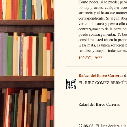
Como poder, sí se puede; pero
no hay pruebas, cualquier acus
sustancia y el hasta ese momen
correspondiente. Si algun abo
ver con la causa y pese a ello
contrargumento de la parte con
puede contrargumentar. Y, bue
considere usted ahora la propo
ETA mata, la única solución p
rendirse y aceptar todas sus ex
19/6/07, 19:22
Rafael del Barco Carreras
di
EL JUEZ GÓMEZ BERMÚ
Rafael del Barco Carreras
27-08-08. El Juez declara a la 