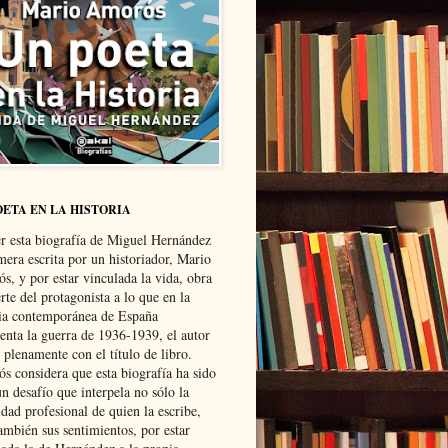
OETA EN LA HISTORIA
er esta biografía de Miguel Hernández
mera escrita por un historiador, Mario
s, y por estar vinculada la vida, obra
te del protagonista a lo que en la
ria contemporánea de España
senta la guerra de 1936-1939, el autor
 plenamente con el título de libro.
s considera que esta biografía ha sido
n desafío que interpela no sólo la
dad profesional de quien la escribe,
ambién sus sentimientos, por estar