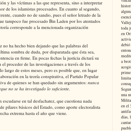
vincu
n y las víctimas a las que representa, sino a interpretar
histor
sor de los islamistas procesados. En cuanto al segundo,
alguna
erente, cuando no de sandio, pues el señor letrado de la
esenc
que tampoco fue procesado Bin Laden por los atentados
Vallej
toría corresponde a la mencionada organización
toda j
en Or
activi
debió
 no ha hecho bien dejando que las palabras del
entonc
ltima sombra de duda, por disparatada que ésta sea,
medit
ntencia en firme. En pocas fechas la justicia dictará su
a brot
 el proceder de las investigaciones a través de los
acogió
lo largo de estos meses, pero es posible que, en lugar
primer
laboración en la teoría conspirativa, el Partido Popular
limit
rnativa de quienes se han quedado sin argumentos:
nunca
consag
que no se ha investigado lo suficiente.
Segun
una n
Milit
ón escudarse en tal desfachatez, que cuestiona nada
en el
de pilares básicos del Estado, como aporte electoralista
antifa
recha extrema hasta el año que viene.
días, 
cantar
pueblo