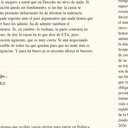
refugi
 le aseguro a usted que en Derecho no sirve de nada. Si
superv
ación queda sin fundamento; si las hay la causa se
resist
to presunto delincuente ha de afrontar la sentencia
decis
gado esgrime ante el juez argumentos que nada tienen que
el mu
 el Juez los admite, ha de admitir tambien el
otros 
traria. Si, en cambio, lo rechaza, la parte contraria no
histo
no, ñe doy la razon en lo que dice de ETA, pero
anóni
sición siguiente, que es muy cierta: Si aún negociando
la diá
osible de todas las que quedan para que no mate más es
fronte
igencias. Y para tal burro ni se necesita alforja ni burrero.
de eso
de su 
su tra
son d
jo...
sus bi
que r
DEZ
obliga
juvent
insta
vida e
repub
de la 
éxodo
2026
prensa que recibió varias ofertas para entrar en Política.