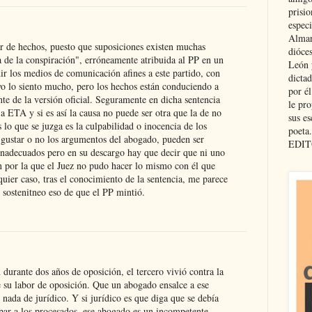
prisio
especi
Almar
ar de hechos, puesto que suposiciones existen muchas
dióce
a de la conspiración", erróneamente atribuida al PP en un
León 
ir los medios de comunicación afines a este partido, con
dicta
yo lo siento mucho, pero los hechos están conduciendo a
por é
nte de la versión oficial. Seguramente en dicha sentencia
le pro
 a ETA y si es así la causa no puede ser otra que la de no
sus es
lo que se juzga es la culpabilidad o inocencia de los
poeta.
gustar o no los argumentos del abogado, pueden ser
EDIT
nadecuados pero en su descargo hay que decir que ni uno
ón por la que el Juez no pudo hacer lo mismo con él que
quier caso, tras el conocimiento de la sentencia, me parece
r sostenitneo eso de que el PP mintió.
 durante dos años de oposición, el tercero vivió contra la
su labor de oposición. Que un abogado ensalce a ese
 nada de jurídico. Y si jurídico es que diga que se debía
par a los procesados, ese abogado es un incompetente.