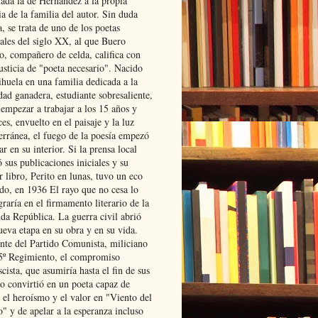
lada la de Hernández a la propia
ia de la familia del autor. Sin duda
, se trata de uno de los poetas
iales del siglo XX, al que Buero
o, compañero de celda, califica con
usticia de "poeta necesario". Nacido
ihuela en una familia dedicada a la
dad ganadera, estudiante sobresaliente,
 empezar a trabajar a los 15 años y
es, envuelto en el paisaje y la luz
erránea, el fuego de la poesía empezó
ar en su interior. Si la prensa local
 sus publicaciones iniciales y su
 libro, Perito en lunas, tuvo un eco
ado, en 1936 El rayo que no cesa lo
raría en el firmamento literario de la
da República. La guerra civil abrió
ueva etapa en su obra y en su vida.
ante del Partido Comunista, miliciano
 5º Regimiento, el compromiso
scista, que asumiría hasta el fin de sus
lo convirtió en un poeta capaz de
 el heroísmo y el valor en "Viento del
" y de apelar a la esperanza incluso