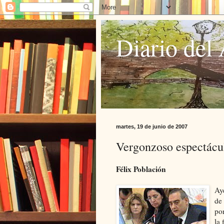
Diario del 
martes, 19 de junio de 2007
Vergonzoso espectácu
Félix Población
Ay
de
po
la 