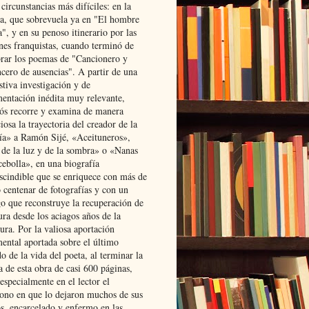
 circunstancias más difíciles: en la
ta, que sobrevuela ya en "El hombre
", y en su penoso itinerario por las
ones franquistas, cuando terminó de
rar los poemas de "Cancionero y
cero de ausencias". A partir de una
stiva investigación y de
entación inédita muy relevante,
s recorre y examina de manera
osa la trayectoria del creador de la
ía» a Ramón Sijé, «Aceituneros»,
 de la luz y de la sombra» o «Nanas
cebolla», en una biografía
scindible que se enriquece con más de
 centenar de fotografías y con un
go que reconstruye la recuperación de
ura desde los aciagos años de la
ura. Por la valiosa aportación
ental aportada sobre el último
o de la vida del poeta, al terminar la
a de esta obra de casi 600 páginas,
especialmente en el lector el
ono en que lo dejaron muchos de sus
s, encarcelado y enfermo en las