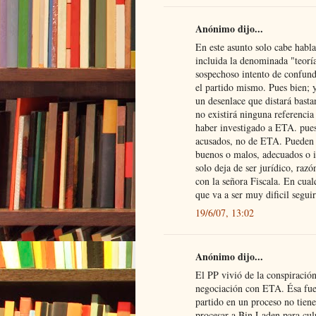
Anónimo dijo...
En este asunto solo cabe habl
incluida la denominada "teorí
sospechoso intento de confund
el partido mismo. Pues bien; 
un desenlace que distará basta
no existirá ninguna referencia
haber investigado a ETA. pues 
acusados, no de ETA. Pueden 
buenos o malos, adecuados o i
solo deja de ser jurídico, raz
con la señora Fiscala. En cual
que va a ser muy dificil segui
19/6/07, 13:02
Anónimo dijo...
El PP vivió de la conspiración
negociación con ETA. Ésa fue 
partido en un proceso no tiene
procesar a Bin Laden para cul