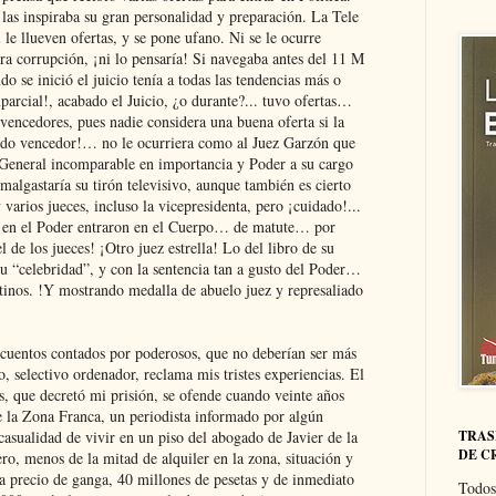
las inspiraba su gran personalidad y preparación. La Tele
 le llueven ofertas, y se pone ufano. Ni se le ocurre
ura corrupción, ¡ni lo pensaría! Si navegaba antes del 11 M
o se inició el juicio tenía a todas las tendencias más o
parcial!, acabado el Juicio, ¿o durante?... tuvo ofertas…
 vencedores, pues nadie considera una buena oferta si la
udo vencedor!… no le ocurriera como al Juez Garzón que
n General incomparable en importancia y Poder a su cargo
algastaría su tirón televisivo, aunque también es cierto
varios jueces, incluso la vicepresidenta, pero ¡cuidado!...
a en el Poder entraron en el Cuerpo… de matute… por
 de los jueces! ¡Otro juez estrella! Lo del libro de su
su “celebridad”, y con la sentencia tan a gusto del Poder…
stinos. !Y mostrando medalla de abuelo juez y represaliado
 cuentos contados por poderosos, que no deberían ser más
, selectivo ordenador, reclama mis tristes experiencias. El
, que decretó mi prisión, se ofende cuando veinte años
 la Zona Franca, un periodista informado por algún
 casualidad de vivir en un piso del abogado de Javier de la
TRAS
DE C
o, menos de la mitad de alquiler en la zona, situación y
 precio de ganga, 40 millones de pesetas y de inmediato
Todos