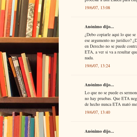
19/6/07, 13:08
Anónimo dijo...
¿Debo copiarle aqui lo que se
ese argumento no jurídico? ¿
en Derecho no se puede contra
ETA, a ver si va a resultar qu
nada.
19/6/07, 13:24
Anónimo dijo...
Lo que no se puede es sermone
no hay pruebas. Que ETA nego
de hecho nunca ETA mató men
19/6/07, 13:40
Anónimo dijo...