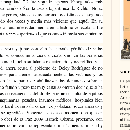
e magnitud 7.2 fue seguido, apenas 39 segundos más 
lcanzando 7.5 en la escala logarítmica de Richter. No se 
 expertos, sino de dos terremotos distintos, el segundo 
endo dos veces y media más violento que aquél. En su 
ron una intensidad inédita en la historia venezolana: fue 
einta veces superior-- al que conmovió hasta sus cimientos 
la vista y junto con ello la elevada pérdida de vidas 
te se conocerán a ciencia cierta sino en las semanas 
undial, fiel a su talante reaccionario y necrofílico y su 
dad, ahora acusa al gobierno de Delcy Rodríguez de no 
VOCE
rios para atender adecuadamente a las víctimas y los 
ástrofe. A partir de ahí llueven las denuncias sobre el 
La pr
Estud
 fallido”, pero los muy canallas omiten decir que si ha 
ibéri
as consecuencias del doble terremoto --falta de equipos 
Arman
aquinarias pesadas, insumos médicos, hospitales bien 
libro
e a los diez años de sanciones y obstáculos comerciales y 
el qu
e se agredió a Venezuela desde el momento en que en 
interp
o Nobel de la Paz 2009 Barack Obama proclamó, con 
al fas
bierno bolivariano representaba una “amenaza inusual y 
instal