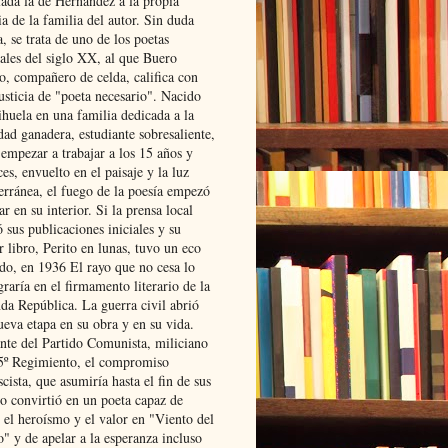
lada la de Hernández a la propia
ia de la familia del autor. Sin duda
, se trata de uno de los poetas
iales del siglo XX, al que Buero
o, compañero de celda, califica con
usticia de "poeta necesario". Nacido
ihuela en una familia dedicada a la
dad ganadera, estudiante sobresaliente,
 empezar a trabajar a los 15 años y
es, envuelto en el paisaje y la luz
erránea, el fuego de la poesía empezó
ar en su interior. Si la prensa local
 sus publicaciones iniciales y su
 libro, Perito en lunas, tuvo un eco
ado, en 1936 El rayo que no cesa lo
raría en el firmamento literario de la
da República. La guerra civil abrió
ueva etapa en su obra y en su vida.
ante del Partido Comunista, miliciano
 5º Regimiento, el compromiso
scista, que asumiría hasta el fin de sus
lo convirtió en un poeta capaz de
 el heroísmo y el valor en "Viento del
" y de apelar a la esperanza incluso