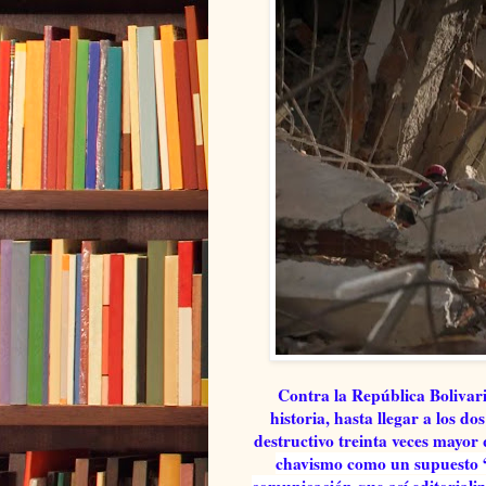
Contra la República Bolivar
historia, hasta llegar a los d
destructivo treinta veces mayor
chavismo como un supuesto “e
comunicación que así editoriali