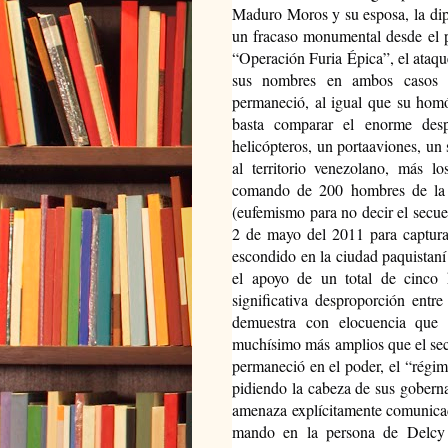
Maduro Moros y su esposa, la dip
un fracaso monumental desde el pu
“Operación Furia Épica”, el ataque
sus nombres en ambos casos el
permaneció, al igual que su hom
basta comparar el enorme desp
helicópteros, un portaaviones, un 
al territorio venezolano, más l
comando de 200 hombres de la D
(eufemismo para no decir el secues
2 de mayo del 2011 para captur
escondido en la ciudad paquistan
el apoyo de un total de cinco h
significativa desproporción entre
demuestra con elocuencia que l
muchísimo más amplios que el secu
permaneció en el poder, el “régim
pidiendo la cabeza de sus gobernan
amenaza explícitamente comunicad
mando en la persona de Delcy 