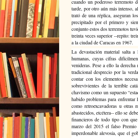
cuando un poderoso terremoto d
tarde, por otro aún más intenso, a
trató de una réplica, aseguran los
precipitado por el primero y si
conjunto estos dos terremotos tuvie
treinta veces superior --repito: tr
a la ciudad de Caracas en 1967.
La devastación material salta a 
humanas, cuyas cifras difícilmen
venideras. Pese a ello la derecha m
tradicional desprecio por la ver
contar con los elementos necesa
sobrevivientes de la terrible cat
chavismo como un supuesto “estado
habido problemas para enfrentar l
como retroexcavadoras u otras m
abastecidos, etcétera-- ello se deb
financieros de todo tipo con qu
marzo del 2015 el falso Premi
imperdonable alevosía, que el go