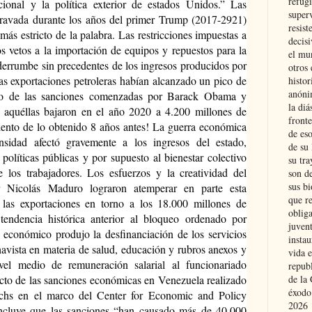
refugi
cional y la política exterior de estados Unidos.” Las 
superv
agravada durante los años del primer Trump (2017-2921) 
resist
 más estricto de la palabra. Las restricciones impuestas a 
decis
s vetos a la importación de equipos y repuestos para la 
el mu
derrumbe sin precedentes de los ingresos producidos por 
otros 
as exportaciones petroleras habían alcanzado un pico de 
histo
anóni
go de las sanciones comenzadas por Barack Obama y 
la diá
 aquéllas bajaron en el año 2020 a 4.200 millones de 
fronte
iento de lo obtenido 8 años antes! La guerra económica 
de eso
sidad afectó gravemente a los ingresos del estado, 
de su 
 políticas públicas y por supuesto al bienestar colectivo 
su tra
 los trabajadores. Los esfuerzos y la creatividad del 
son d
sus bi
r Nicolás Maduro lograron atemperar en parte esta 
que r
 las exportaciones en torno a los 18.000 millones de 
obliga
endencia histórica anterior al bloqueo ordenado por 
juvent
 económico produjo la desfinanciación de los servicios 
insta
havista en materia de salud, educación y rubros anexos y 
vida e
ivel medio de remuneración salarial al funcionariado 
repub
cto de las sanciones económicas en Venezuela realizado 
de la 
éxodo
chs en el marco del Center for Economic and Policy 
2026
luye que las sanciones “han causado más de 40.000 