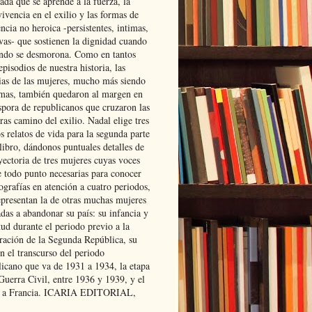
ada que se aprende a la fuerza, la
ivencia en el exilio y las formas de
encia no heroica -persistentes, intimas,
ivas- que sostienen la dignidad cuando
ndo se desmorona. Como en tantos
episodios de nuestra historia, las
rias de las mujeres, mucho más siendo
mas, también quedaron al margen en
spora de republicanos que cruzaron las
ras camino del exilio. Nadal elige tres
s relatos de vida para la segunda parte
libro, dándonos puntuales detalles de
yectoria de tres mujeres cuyas voces
e todo punto necesarias para conocer
ografías en atención a cuatro periodos,
epresentan la de otras muchas mujeres
das a abandonar su país: su infancia y
ud durante el periodo previo a la
uración de la Segunda República, su
n el transcurso del periodo
licano que va de 1931 a 1934, la etapa
Guerra Civil, entre 1936 y 1939, y el
 a Francia. ICARIA EDITORIAL,