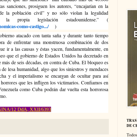
s sanciones, prosiguen los autores, “encajarían en la 
de la población civil” y no sólo violan la legalidad 
n la propia legislación estadounidense.” (
onomicas-como-castigo.../
)
obierno atacado con tanta saña y durante tanto tiempo 
hora de enfrentar una monstruosa combinación de dos 
ue ir a las causas y éstas yacen, fundamentalmente, en 
queo que el gobierno de Estados Unidos ha decretado en 
 más de seis décadas, en contra de Cuba. El bloqueo es 
n de lesa humanidad, algo que los siniestros y mendaces 
ha y el imperialismo se encargan de ocultar para así 
 horrores que les infligen los victimarios. Confiamos en 
Venezuela como Cuba podrán dar vuelta esta horrorosa 
smo.
INA/12 DdA, XXII/6393
TRAS
DE C
Todos