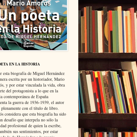
OETA EN LA HISTORIA
er esta biografía de Miguel Hernández
mera escrita por un historiador, Mario
s, y por estar vinculada la vida, obra
te del protagonista a lo que en la
ria contemporánea de España
senta la guerra de 1936-1939, el autor
 plenamente con el título de libro.
s considera que esta biografía ha sido
n desafío que interpela no sólo la
dad profesional de quien la escribe,
ambién sus sentimientos, por estar