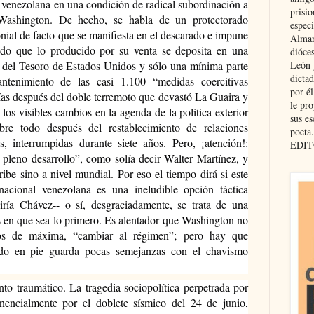
 venezolana en una condición de radical subordinación a 
prisio
ashington. De hecho, se habla de un protectorado 
especi
ial de facto que se manifiesta en el descarado e impune 
Almar
ado que lo producido por su venta se deposita en una 
dióce
León 
 del Tesoro de Estados Unidos y sólo una mínima parte 
dicta
tenimiento de las casi 1.100 “medidas coercitivas 
por é
ías después del doble terremoto que devastó La Guaira y 
le pro
los visibles cambios en la agenda de la política exterior 
sus es
re todo después del restablecimiento de relaciones 
poeta.
 interrumpidas durante siete años. Pero, ¡atención!: 
EDIT
pleno desarrollo”, como solía decir Walter Martínez, y 
be sino a nivel mundial. Por eso el tiempo dirá si este 
nacional venezolana es una ineludible opción táctica 
ría Chávez-- o sí, desgraciadamente, se trata de una 
s en que sea lo primero. Es alentador que Washington no 
vos de máxima, “cambiar al régimen”; pero hay que 
do en pie guarda pocas semejanzas con el chavismo 
o traumático. La tragedia sociopolítica perpetrada por 
nencialmente por el doblete sísmico del 24 de junio, 