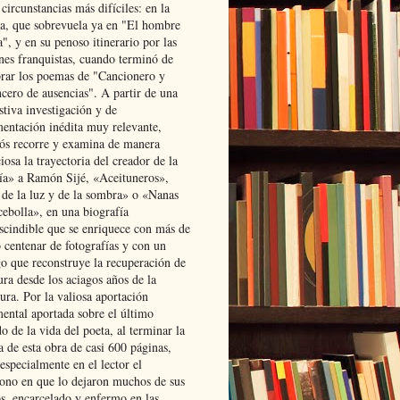
 circunstancias más difíciles: en la
ta, que sobrevuela ya en "El hombre
", y en su penoso itinerario por las
ones franquistas, cuando terminó de
rar los poemas de "Cancionero y
cero de ausencias". A partir de una
stiva investigación y de
entación inédita muy relevante,
s recorre y examina de manera
osa la trayectoria del creador de la
ía» a Ramón Sijé, «Aceituneros»,
 de la luz y de la sombra» o «Nanas
cebolla», en una biografía
scindible que se enriquece con más de
 centenar de fotografías y con un
go que reconstruye la recuperación de
ura desde los aciagos años de la
ura. Por la valiosa aportación
ental aportada sobre el último
o de la vida del poeta, al terminar la
a de esta obra de casi 600 páginas,
especialmente en el lector el
ono en que lo dejaron muchos de sus
s, encarcelado y enfermo en las