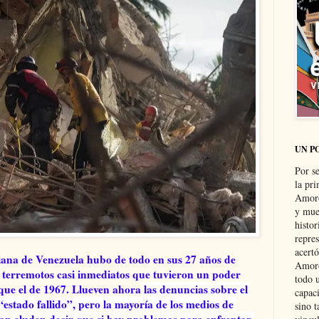
UN P
Por s
la pri
Amoró
y muer
histo
repre
acertó
iana de Venezuela hubo de todo en sus 27 años de
Amoró
os terremotos casi inmediatos que tuvieron un poder
todo u
 que el de 1967. Llueven ahora
 las denuncias sobre el 
capaci
stado fallido”, pero la mayoría de los medios de 
sino t
zan eluden decir que si hay problemas para enfrentar 