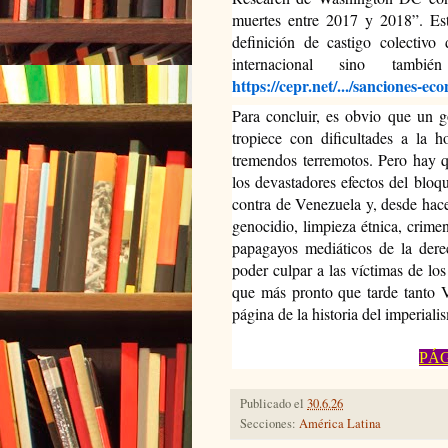
muertes entre 2017 y 2018”. Esta
definición de castigo colectivo 
internacional sino tambié
https://cepr.net/.../sanciones-ec
Para concluir, es obvio que un g
tropiece con dificultades a la 
tremendos terremotos. Pero hay q
los devastadores efectos del blo
contra de Venezuela y, desde hace
genocidio, limpieza étnica, crime
papagayos mediáticos de la derec
poder culpar a las víctimas de los
que más pronto que tarde tanto 
página de la historia del imperiali
PÁG
Publicado el
30.6.26
Secciones:
América Latina