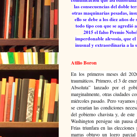
las consecuencias del doble te
otras maquinarias pesadas, insu
ello se debe a los diez años de
todo tipo con que se agredió 
2015 el falso Premio Nob
imperdonable alevosía, que e
inusual y extraordinaria a la s
Atilio Boron
En los primeros meses del 2026
traumáticos. Primero, el 3 de ene
Absoluta” lanzado por el gob
marginalmente, otras ciudades co
miércoles pasado. Pero vayamos p
se crearían las condiciones necesa
del gobierno chavista y, de este
Washington persigue sin pausa
Frías triunfara en las eleccione
marras obtuvo un logro parcial 