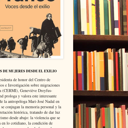
S DE MUJERES DESDE EL EXILIO
esidenta de honor del Centro de
ios e Investigación sobre migraciones
ca (CERMI), Geneviève Dreyfus-
d prologa y valora este interesante
 de la antropóloga Mari-José Nadal en
e se conjugan la memoria personal y la
retación histórica, tratando de dar luz
cismo desde abajo: la violencia que se
a en lo cotidiano, la condición de