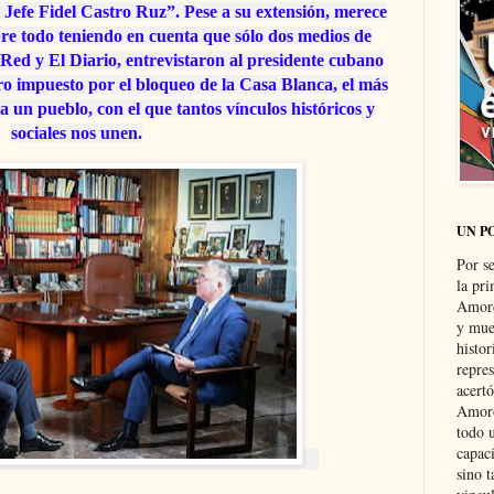
efe Fidel Castro Ruz”. Pese a su extensión, merece
obre todo teniendo en cuenta que sólo dos medios de
ed y El Diario, entrevistaron al presidente cubano
ro impuesto por el bloqueo de la Casa Blanca, el más
 a un pueblo, con el que tantos vínculos históricos y
sociales nos unen.
UN P
Por s
la pri
Amoró
y muer
histo
repre
acertó
Amoró
todo u
capaci
sino t