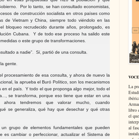
obierno. Por lo tanto, se han consultado economistas,
ocesos de construcción socialista en otros países como
as de Vietnam y China, siempre todo viéndolo en las
e el bloqueo recrudecido durante años, prolongado, es
olución Cubana. Y de todo ese proceso ha salido este
 medidas o este grupo de transformaciones.
sultado a nadie”. Sí, partió de una consulta.
la gente.
del procesamiento de esa consulta, y ahora de nuevo la
VOCE
cional, la aprueba el Buró Político, son los mecanismos
La pr
 en el país. Y todo el que proponga algo mejor, todo el
Estud
.., se transforma, porque eso tiene que estar en una
ibéri
Y ahora tendremos que valorar mucho, cuando
Arman
qué se generaliza, qué hay que desechar y qué otras
libro
el qu
interp
al fas
un grupo de elementos fundamentales que pueden
instal
e es cambiar o perfeccionar, actualizar el Sistema de