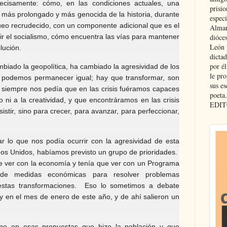
cisamente: cómo, en las condiciones actuales, una
prisio
 más prolongado y más genocida de la historia, durante
especi
eo recrudecido, con un componente adicional que es el
Almar
ir el socialismo, cómo encuentra las vías para mantener
dióce
León 
lución.
dicta
por é
biado la geopolítica, ha cambiado la agresividad de los
le pro
podemos permanecer igual; hay que transformar, son
sus es
 siempre nos pedía que en las crisis fuéramos capaces
poeta.
 ni a la creatividad, y que encontráramos en las crisis
EDIT
istir, sino para crecer, para avanzar, para perfeccionar,
lo que nos podía ocurrir con la agresividad de esta
dos Unidos, habíamos previsto un grupo de prioridades.
e ver con la economía y tenía que ver con un Programa
de medidas económicas para resolver problemas
 estas transformaciones. Eso lo sometimos a debate
 y en el mes de enero de este año, y de ahí salieron un
mpo en esas propuestas que hizo la población y que