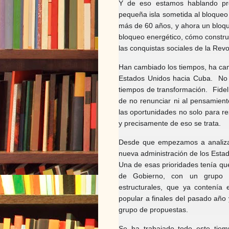
Y de eso estamos hablando pre
pequeña isla sometida al bloqueo
más de 60 años, y ahora un bloqu
bloqueo energético, cómo constru
las conquistas sociales de la Revo
Han cambiado los tiempos, ha cam
Estados Unidos hacia Cuba. No 
tiempos de transformación. Fidel
de no renunciar ni al pensamiento
las oportunidades no solo para res
y precisamente de eso se trata.
Desde que empezamos a analizar 
nueva administración de los Esta
Una de esas prioridades tenía qu
de Gobierno, con un grupo 
estructurales, que ya contenía
popular a finales del pasado año
grupo de propuestas.
Se ha trabajado todo este tie