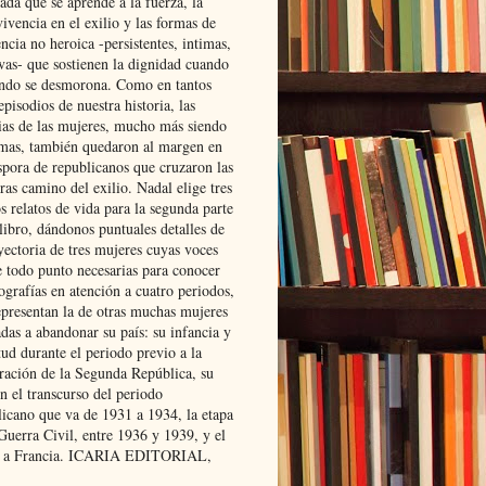
ada que se aprende a la fuerza, la
ivencia en el exilio y las formas de
encia no heroica -persistentes, intimas,
ivas- que sostienen la dignidad cuando
ndo se desmorona. Como en tantos
episodios de nuestra historia, las
rias de las mujeres, mucho más siendo
mas, también quedaron al margen en
spora de republicanos que cruzaron las
ras camino del exilio. Nadal elige tres
s relatos de vida para la segunda parte
libro, dándonos puntuales detalles de
yectoria de tres mujeres cuyas voces
e todo punto necesarias para conocer
ografías en atención a cuatro periodos,
epresentan la de otras muchas mujeres
das a abandonar su país: su infancia y
ud durante el periodo previo a la
uración de la Segunda República, su
n el transcurso del periodo
licano que va de 1931 a 1934, la etapa
Guerra Civil, entre 1936 y 1939, y el
 a Francia. ICARIA EDITORIAL,