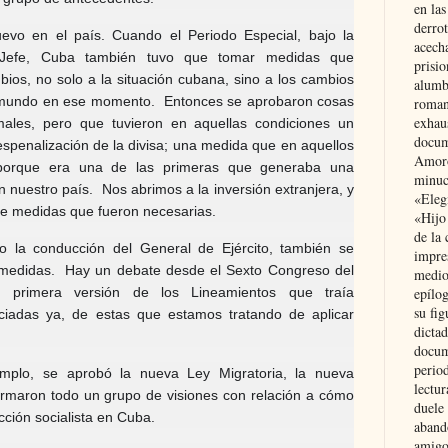
en las
derro
vo en el país. Cuando el Periodo Especial, bajo la
acecha
 Jefe, Cuba también tuvo que tomar medidas que
prisi
bios, no solo a la situación cubana, sino a los cambios
alumb
el mundo en ese momento. Entonces se aprobaron cosas
roman
exhau
les, pero que tuvieron en aquellas condiciones un
docum
spenalización de la divisa; una medida que en aquellos
Amoró
orque era una de las primeras que generaba una
minuci
 nuestro país. Nos abrimos a la inversión extranjera, y
«Eleg
e medidas que fueron necesarias.
«Hijo
de la 
o la conducción del General de Ejército, también se
impre
 medidas. Hay un debate desde el Sexto Congreso del
medio
 primera versión de los Lineamientos que traía
epílo
su fig
ciadas ya, de estas que estamos tratando de aplicar
dictad
docum
period
mplo, se aprobó la nueva Ley Migratoria, la nueva
lectur
ormaron todo un grupo de visiones con relación a cómo
duele 
ucción socialista en Cuba.
aband
amigo