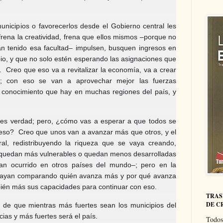
municipios o favorecerlos desde el Gobierno central les
va, frena la creatividad, frena que ellos mismos –porque no
n tenido esa facultad– impulsen, busquen ingresos en
ipio, y que no solo estén esperando las asignaciones que
. Creo que eso va a revitalizar la economía, va a crear
ón; con eso se van a aprovechar mejor las fuerzas
l conocimiento que hay en muchas regiones del país, y
es verdad; pero, ¿cómo vas a esperar a que todos se
so? Creo que unos van a avanzar más que otros, y el
tral, redistribuyendo la riqueza que se vaya creando,
quedan más vulnerables o quedan menos desarrolladas
an ocurrido en otros países del mundo–; pero en la
vayan comparando quién avanza más y por qué avanza
bién más sus capacidades para continuar con eso.
TRAS
DE C
 de que mientras más fuertes sean los municipios del
cias y más fuertes será el país.
Todos