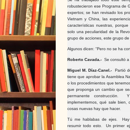
robustecieron ese Programa de G
expertos; se han revisado los pr
Vietnam y China, las experienci
características nuestras, porqu
solo una peculiaridad de la Rev
grupo de acciones, este grupo de
Algunos dicen: “Pero no se ha con
Roberto Cavada.-
Se consultó a 
Miguel M. Díaz-Canel.-
Partió 
tiene que aprobar la Asamblea Na
o los procedimientos que tenemos
que proponga un cambio que sea.
permanente construcción. 
implementemos, qué sale bien, 
cosas nuevas hay que hacer.
Tú me hablabas de ejes. Hay 
resumir todo esto. Un primer ej