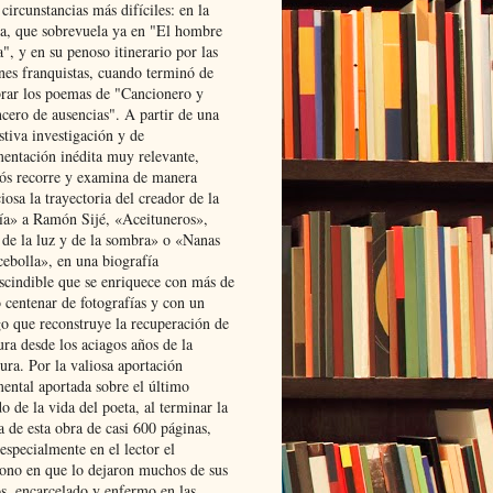
 circunstancias más difíciles: en la
ta, que sobrevuela ya en "El hombre
", y en su penoso itinerario por las
ones franquistas, cuando terminó de
rar los poemas de "Cancionero y
cero de ausencias". A partir de una
stiva investigación y de
entación inédita muy relevante,
s recorre y examina de manera
osa la trayectoria del creador de la
ía» a Ramón Sijé, «Aceituneros»,
 de la luz y de la sombra» o «Nanas
cebolla», en una biografía
scindible que se enriquece con más de
 centenar de fotografías y con un
go que reconstruye la recuperación de
ura desde los aciagos años de la
ura. Por la valiosa aportación
ental aportada sobre el último
o de la vida del poeta, al terminar la
a de esta obra de casi 600 páginas,
especialmente en el lector el
ono en que lo dejaron muchos de sus
s, encarcelado y enfermo en las