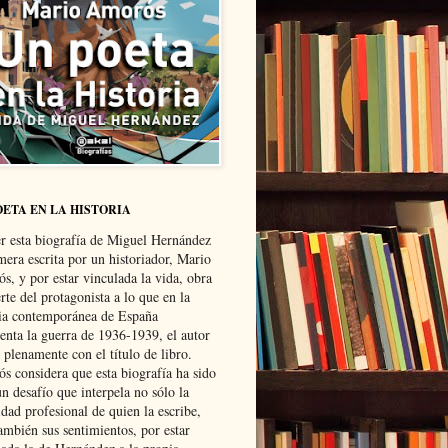
OETA EN LA HISTORIA
er esta biografía de Miguel Hernández
mera escrita por un historiador, Mario
s, y por estar vinculada la vida, obra
te del protagonista a lo que en la
ria contemporánea de España
senta la guerra de 1936-1939, el autor
 plenamente con el título de libro.
s considera que esta biografía ha sido
n desafío que interpela no sólo la
dad profesional de quien la escribe,
ambién sus sentimientos, por estar