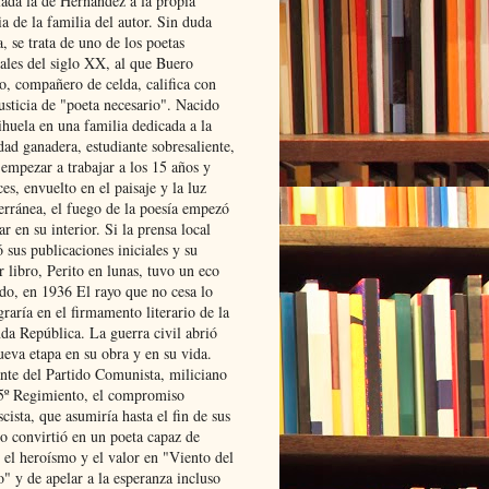
lada la de Hernández a la propia
ia de la familia del autor. Sin duda
, se trata de uno de los poetas
iales del siglo XX, al que Buero
o, compañero de celda, califica con
usticia de "poeta necesario". Nacido
ihuela en una familia dedicada a la
dad ganadera, estudiante sobresaliente,
 empezar a trabajar a los 15 años y
es, envuelto en el paisaje y la luz
erránea, el fuego de la poesía empezó
ar en su interior. Si la prensa local
 sus publicaciones iniciales y su
 libro, Perito en lunas, tuvo un eco
ado, en 1936 El rayo que no cesa lo
raría en el firmamento literario de la
da República. La guerra civil abrió
ueva etapa en su obra y en su vida.
ante del Partido Comunista, miliciano
 5º Regimiento, el compromiso
scista, que asumiría hasta el fin de sus
lo convirtió en un poeta capaz de
 el heroísmo y el valor en "Viento del
" y de apelar a la esperanza incluso