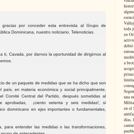
vincu
histor
alguna
esenc
Vallej
 gracias por conceder esta entrevista al Grupo de
toda j
lica Dominicana, nuestro noticiario, Telenoticias.
en Or
activi
debió
entonc
a ti, Cavada, por darnos la oportunidad de dirigirnos al
medit
remos.
a brot
acogió
primer
limit
uncio de un paquete de medidas que se ha dicho que son
consag
el país, en materia económica y social principalmente,
Segun
el Comité Central del Partido, después sometidas al
una n
Milit
e aprobadas, ¡ciento setenta y seis medidas!, si
en el
ico dominicano en ejes importantes o fundamentales,
antifa
días, 
cantar
 para entender las medidas o las transformaciones,
pueblo
 grupo de antecedentes.