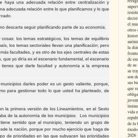
refugi
e haya una adecuada relación entre centralización y
superv
na adecuada relación entre lo que planificamos y lo que
resist
rcado.
decis
el mu
o descarta seguir planificando parte de su economía.
otros 
histo
 cosas: los temas estratégicos, los temas de equilibrio
anóni
país, los temas sectoriales llevan una planificación; pero
la diá
más facultades, y es otro de los ejes centrales de estas
fronte
de eso
, que yo diría es el escenario fundamental, el escenario
de su 
y tienes que darle facultad y autonomía a la empresa
su tra
son d
sus bi
municipios darles poder es un gesto valiente, porque,
que r
omo para gestionar todo lo que usted ha planteado, de
obliga
juvent
insta
 en la primera versión de los Lineamientos, en el Sexto
vida e
aba de la autonomía de los municipios. Los municipios
repub
tiene sentido que al municipio, teniendo un grupo de
de la 
éxodo
desde la nación, porque por mucho ejercicio que haga de
2026
upo de prioridades en las que subyacen las prioridades