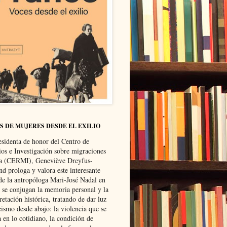
S DE MUJERES DESDE EL EXILIO
esidenta de honor del Centro de
ios e Investigación sobre migraciones
ca (CERMI), Geneviève Dreyfus-
d prologa y valora este interesante
 de la antropóloga Mari-José Nadal en
e se conjugan la memoria personal y la
retación histórica, tratando de dar luz
cismo desde abajo: la violencia que se
a en lo cotidiano, la condición de