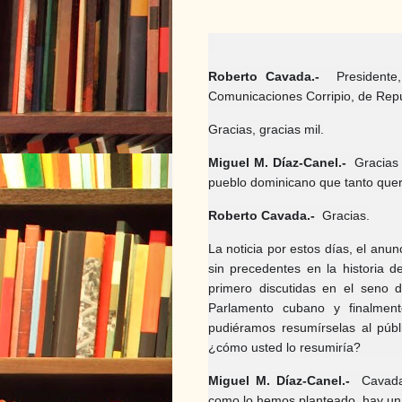
Roberto Cavada.-
Presidente,
Comunicaciones Corripio, de Repúb
Gracias, gracias mil.
Miguel M. Díaz-Canel.-
Gracias 
pueblo dominicano que tanto que
Roberto Cavada.-
Gracias.
La noticia por estos días, el an
sin precedentes en la historia d
primero discutidas en el seno d
Parlamento cubano y finalment
pudiéramos resumírselas al públ
¿cómo usted lo resumiría?
Miguel M. Díaz-Canel.-
Cavada,
como lo hemos planteado, hay un