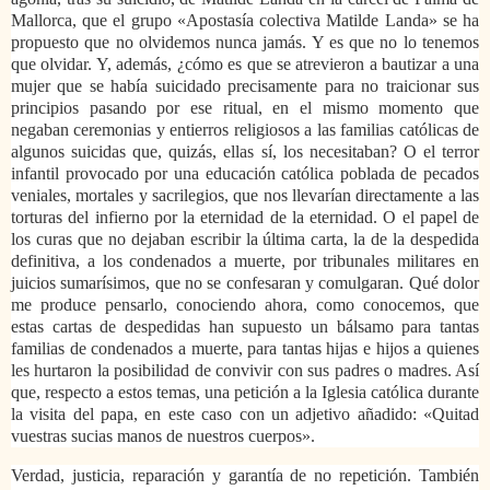
Mallorca, que el grupo «Apostasía colectiva Matilde Landa» se ha
propuesto que no olvidemos nunca jamás. Y es que no lo tenemos
que olvidar. Y, además, ¿cómo es que se atrevieron a bautizar a una
mujer que se había suicidado precisamente para no traicionar sus
principios pasando por ese ritual, en el mismo momento que
negaban ceremonias y entierros religiosos a las familias católicas de
algunos suicidas que, quizás, ellas sí, los necesitaban? O el terror
infantil provocado por una educación católica poblada de pecados
veniales, mortales y sacrilegios, que nos llevarían directamente a las
torturas del infierno por la eternidad de la eternidad. O el papel de
los curas que no dejaban escribir la última carta, la de la despedida
definitiva, a los condenados a muerte, por tribunales militares en
juicios sumarísimos, que no se confesaran y comulgaran. Qué dolor
me produce pensarlo, conociendo ahora, como conocemos, que
estas cartas de despedidas han supuesto un bálsamo para tantas
familias de condenados a muerte, para tantas hijas e hijos a quienes
les hurtaron la posibilidad de convivir con sus padres o madres. Así
que, respecto a estos temas, una petición a la Iglesia católica durante
la visita del papa, en este caso con un adjetivo añadido: «Quitad
vuestras sucias manos de nuestros cuerpos».
Verdad, justicia, reparación y garantía de no repetición. También