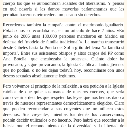
cuerpo los que se autonombran adalides del liberalismo. Y pensar
en qué pasaría si les damos mayorías parlamentarias que les
permitan hacernos retroceder a un pasado sin derechos.
Recordemos también la campaña contra el matrimonio igualitario.
Público
nos lo recordaba así, en un artículo de hace 7 años: «En
junio de 2005 unas 180.000 personas marcharon en Madrid en
defensa del ‘modelo de familia tradicional’». La marcha transcurrió
desde Cibeles hasta la Puerta del Sol a grito del lema ‘la familia sí
importa’. Entre sus asistentes: obispos y altos cargos del PP como
Ana Botella, que encabezaba la protesta». Cuánto dolor ha
provocado, y sigue provocando, la Iglesia Católica a tantos jóvenes
que no podían, o no les dejan todavía hoy, reconciliarse con unos
deseos sexuales absolutamente legítimos.
Pero volvamos al principio de la reflexión, a esa petición a la Iglesia
católica de que quite sus manos de nuestros cuerpos, que sería
como venir a decirles que respeten las leyes que nos hemos dado a
través de nuestros representantes democráticamente elegidos. Claro
que pueden recomendar a sus creyentes que no utilicen estos
derechos. Sus creyentes, mientras los demás los conservamos,
podrán decidir utilizarlos o no hacerlo. Pero habrá que recordar a la
Iglesia que el reconocimiento de la diversidad y la libertad de