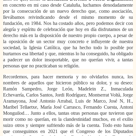
en concreto en mi caso desde Cataluña, luchamos denodadamente
por la consecución de un nuevo derecho que, como asociación,
llevábamos reivindicando desde el mismo momento de su
fundación, en 1984. Nos ha costado años, pero podemos decir con
alegría y espíritu de celebración que hoy en día disfrutamos de un
derecho más en la disposición de nuestro propio cuerpo, a pesar de
la oposición de un sector muy concreto e influyente de nuestra
sociedad, la Iglesia Católica, que ha hecho todo lo posible por
hurtarnos esa libertad y que, mientras lo ha conseguido, ha obligado
a padecer un dolor insoportable, que no querían vivir, a tantas
personas que no practicaban su religión.
Recordemos, para hacer memoria y no olvidarlos nunca, los
nombres de aquellos que hicieron público su dolor, y su deseo:
Ramón Sampedro, Jorge León, Madelein Z., Inmaculada
Echevarría, Carlos Santos, Jordi Rodríguez, Montserrat Voltà, Jorge
Aramayona, José Antonio Arrabal, Luis de Marco, José N, H.,
Maribel Tellaetxe, María José Carrasco, Fernando Cuesta, Antoni
Monguilod… Junto a ellos, tantas otras personas que tuvieron que
morir como no querían, en la clandestinidad muchos, en el exilio
suizo otros y siempre sufriendo más de la cuenta. Todo esto hasta
que conseguimos en 2021 que el Congreso de los Diputados