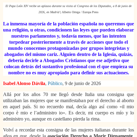
El Papa León XIV recibe un aplauso durante su visita al Congreso de los Diputados, a 8 de junio de
2026, en Madrid
|
Alberto Ortega / Europa Press
La inmensa mayoría de la población española no queremos que
una religión, u otras, condicionen las leyes que pueden elaborar
nuestros parlamentos y, todavía menos, que las intenten
torpedear posteriormente a través de acciones que todo el
mundo conocemos protagonizadas por grupos integristas y
abogados del mismo cariz. Alguien dentro de la Iglesia, quizás,
debería decirle a Abogados Cristianos que ese adjetivo que
colocan detrás del sustantivo profesional con el que empieza su
nombre no es muy apropiado para definir sus actuaciones.
Isabel Alonso Dávila
,
Público
, 9 de junio de 2026
Allá por los años 70 me llegó desde Italia una consigna que
utilizaban las mujeres que se manifestaban por el derecho al aborto
en aquel país. Si no recuerdo mal, decía algo así como «il mio
corpo è mio e l’administro io». Es decir, mi cuerpo es mío y lo
administro yo, aunque en castellano pierda la rima.
Volví a recordar esta consigna de las mujeres italianas durante los
años en que, desde la
asociación Derecho a Morir Dignamente
,