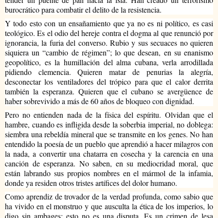
burocrático para combatir el delito de la resistencia.
Y todo esto con un ensañamiento que ya no es ni político, es casi 
teológico. Es el odio del hereje contra el dogma al que renunció por 
ignorancia, la furia del converso. Rubio y sus secuaces no quieren 
siquiera un “cambio de régimen”; lo que desean, en su enanismo 
geopolítico, es la humillación del alma cubana, verla arrodillada 
pidiendo clemencia. Quieren matar de penurias la alegría, 
desconectar los ventiladores del trópico para que el calor derrita 
también la esperanza. Quieren que el cubano se avergüence de 
haber sobrevivido a más de 60 años de bloqueo con dignidad.
Pero no entienden nada de la física del espíritu. Olvidan que el 
hambre, cuando es infligida desde la soberbia imperial, no doblega: 
siembra una rebeldía mineral que se transmite en los genes. No han 
entendido la poesía de un pueblo que aprendió a hacer milagros con 
la nada, a convertir una chatarra en cosecha y la carencia en una 
canción de esperanza. No saben, en su mediocridad moral, que 
están labrando sus propios nombres en el mármol de la infamia, 
donde ya residen otros tristes artífices del dolor humano.
Como aprendiz de trovador de la verdad profunda, como sabio que 
ha vivido en el monstruo y que ausculta la ética de los imperios, lo 
digo sin ambages: esto no es una disputa. Es un crimen de lesa 