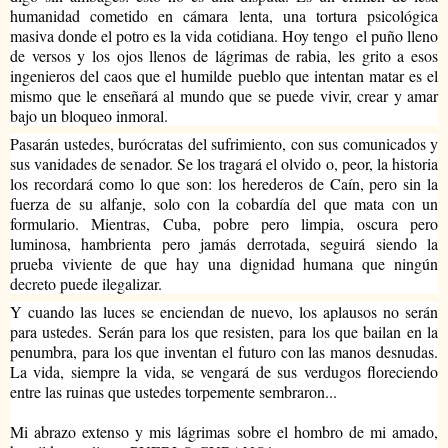
humanidad cometido en cámara lenta, una tortura psicológica 
masiva donde el potro es la vida cotidiana. Hoy tengo  el puño lleno 
de versos y los ojos llenos de lágrimas de rabia, les grito a esos 
ingenieros del caos que el humilde pueblo que intentan matar es el 
mismo que le enseñará al mundo que se puede vivir, crear y amar 
bajo un bloqueo inmoral.
Pasarán ustedes, burócratas del sufrimiento, con sus comunicados y 
sus vanidades de senador. Se los tragará el olvido o, peor, la historia 
los recordará como lo que son: los herederos de Caín, pero sin la 
fuerza de su alfanje, solo con la cobardía del que mata con un 
formulario. Mientras, Cuba, pobre pero limpia, oscura pero 
luminosa, hambrienta pero jamás derrotada, seguirá siendo la 
prueba viviente de que hay una dignidad humana que ningún 
decreto puede ilegalizar.
Y cuando las luces se enciendan de nuevo, los aplausos no serán 
para ustedes. Serán para los que resisten, para los que bailan en la 
penumbra, para los que inventan el futuro con las manos desnudas. 
La vida, siempre la vida, se vengará de sus verdugos floreciendo 
entre las ruinas que ustedes torpemente sembraron...
Mi abrazo extenso y mis lágrimas sobre el hombro de mi amado, 