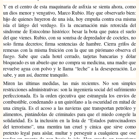
Y en el centro de esta maquinaria de asfixia se sienta ahora, como 
un dios menor y vengativo, Marco Rubio. Hay que observarlo bien: 
hijo de quienes huyeron de una isla, hoy empuña contra esa misma 
isla el látigo del verdugo. 
Es la encarnación más retorcida del 
síndrome de Estocolmo histórico: besar la bota que patea el suelo 
del que vienes. Rubio, con su sonrisa de depredador de cocteles, no 
solo firma decretos; firma sentencias de hambre. Cierra grifos de 
remesas con la misma fruición con la que un pirómano observa el 
fuego. Sabe que cada hotel cerrado, tarjetas bancarias y dólar 
bloqueado es un abuelo que no compra su medicina, una madre que 
revuelve agua con polvo y le llama “leche” a la desesperación. Lo 
sabe, y aun así, duerme tranquilo.
Miren las últimas medidas, las más recientes. No son simples 
restricciones administrativas: son la ingeniería social del sufrimiento 
perfeccionada. Es la orden ejecutiva que estrangula los envíos de 
combustible, condenando a un quirófano a la oscuridad en mitad de 
una cirugía. Es el acoso a las navieras que transportan petróleo y 
alimentos, pintándolas de criminales para que el miedo congele la 
solidaridad. Es la inclusión en la lista de “Estados patrocinadores 
del terrorismo”, una mentira tan cruel y cínica que sirve como 
pretexto legal para aislar, multar y perseguir a cualquiera que ose 
tender un puente de pan hacia la isla. Han creado un terrorismo 