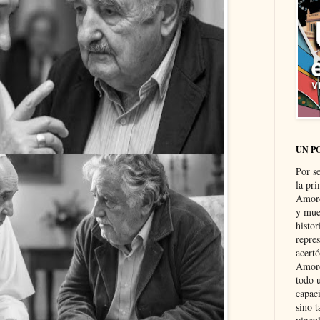
UN P
Por s
la pri
Amoró
y muer
histo
repre
acertó
Amoró
todo u
capaci
sino t