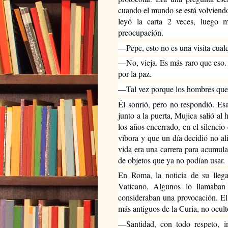
cuando el mundo se está volviendo 
leyó la carta 2 veces, luego 
preocupación.
—Pepe, esto no es una visita cualq
—No, vieja. Es más raro que eso.
por la paz.
—Tal vez porque los hombres que h
Él sonrió, pero no respondió. Es
junto a la puerta, Mujica salió al
los años encerrado, en el silencio
víbora y que un día decidió no al
vida era una carrera para acumular
de objetos que ya no podían usar.
En Roma, la noticia de su llega
Vaticano. Algunos lo llamaban
consideraban una provocación. El 
más antiguos de la Curia, no ocult
—Santidad, con todo respeto, in