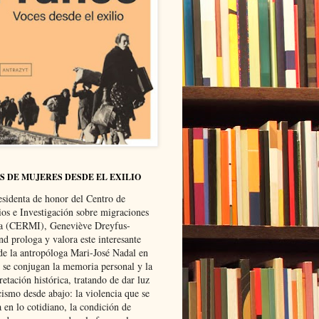
S DE MUJERES DESDE EL EXILIO
esidenta de honor del Centro de
ios e Investigación sobre migraciones
ca (CERMI), Geneviève Dreyfus-
d prologa y valora este interesante
 de la antropóloga Mari-José Nadal en
e se conjugan la memoria personal y la
retación histórica, tratando de dar luz
cismo desde abajo: la violencia que se
a en lo cotidiano, la condición de