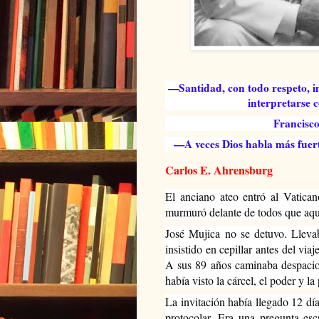
—Santidad, con todo respeto, in
interpretarse 
Francisco
—A veces Dios habla más fuer
Carlos E. Ahrensburg
El anciano ateo entró al Vatican
murmuró delante de todos que aque
José Mujica no se detuvo. Llevab
insistido en cepillar antes del via
A sus 89 años caminaba despacio,
había visto la cárcel, el poder y l
La invitación había llegado 12 día
protocolar. Era una pregunta esc