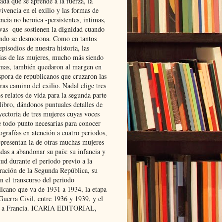
ada que se aprende a la fuerza, la
ivencia en el exilio y las formas de
encia no heroica -persistentes, intimas,
ivas- que sostienen la dignidad cuando
ndo se desmorona. Como en tantos
episodios de nuestra historia, las
rias de las mujeres, mucho más siendo
mas, también quedaron al margen en
spora de republicanos que cruzaron las
ras camino del exilio. Nadal elige tres
s relatos de vida para la segunda parte
libro, dándonos puntuales detalles de
yectoria de tres mujeres cuyas voces
e todo punto necesarias para conocer
ografías en atención a cuatro periodos,
epresentan la de otras muchas mujeres
das a abandonar su país: su infancia y
ud durante el periodo previo a la
uración de la Segunda República, su
n el transcurso del periodo
licano que va de 1931 a 1934, la etapa
Guerra Civil, entre 1936 y 1939, y el
 a Francia. ICARIA EDITORIAL,