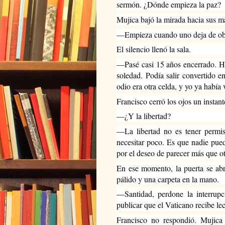
sermón. ¿Dónde empieza la paz?
Mujica bajó la mirada hacia sus m
—Empieza cuando uno deja de obe
El silencio llenó la sala.
—Pasé casi 15 años encerrado. Hu
soledad. Podía salir convertido e
odio era otra celda, y yo ya había
Francisco cerró los ojos un instant
—¿Y la libertad?
—La libertad no es tener permis
necesitar poco. Es que nadie pued
por el deseo de parecer más que ot
En ese momento, la puerta se abri
pálido y una carpeta en la mano.
—Santidad, perdone la interrupc
publicar que el Vaticano recibe l
Francisco no respondió. Mujica 