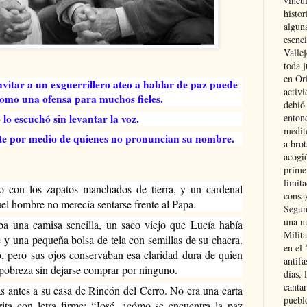
vincu
histor
alguna
esenc
Vallej
toda j
en Or
vitar a un exguerrillero ateo a hablar de paz puede 
activi
como una ofensa para muchos fieles.
debió
 lo escuchó sin levantar la voz.
entonc
medit
te por medio de quienes no pronuncian su nombre.
a brot
acogió
primer
limit
o con los zapatos manchados de tierra, y un cardenal 
consag
l hombre no merecía sentarse frente al Papa.
Segun
una n
a una camisa sencilla, un saco viejo que Lucía había 
Milit
je y una pequeña bolsa de tela con semillas de su chacra. 
en el
 pero sus ojos conservaban esa claridad dura de quien 
antifa
a pobreza sin dejarse comprar por ninguno.
días, 
cantar
s antes a su casa de Rincón del Cerro. No era una carta 
pueblo
rita con letra firme: “José, ¿cómo se encuentra la paz 