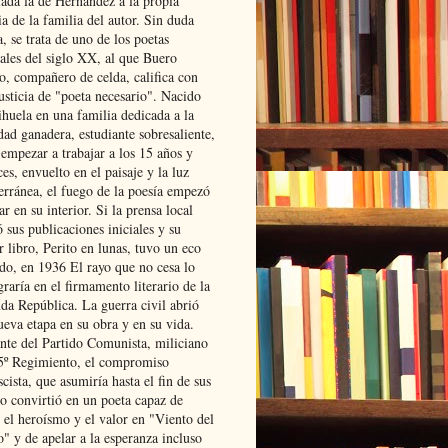
lada la de Hernández a la propia
ia de la familia del autor. Sin duda
, se trata de uno de los poetas
iales del siglo XX, al que Buero
o, compañero de celda, califica con
usticia de "poeta necesario". Nacido
ihuela en una familia dedicada a la
dad ganadera, estudiante sobresaliente,
 empezar a trabajar a los 15 años y
es, envuelto en el paisaje y la luz
erránea, el fuego de la poesía empezó
ar en su interior. Si la prensa local
 sus publicaciones iniciales y su
 libro, Perito en lunas, tuvo un eco
ado, en 1936 El rayo que no cesa lo
raría en el firmamento literario de la
da República. La guerra civil abrió
ueva etapa en su obra y en su vida.
ante del Partido Comunista, miliciano
 5º Regimiento, el compromiso
scista, que asumiría hasta el fin de sus
lo convirtió en un poeta capaz de
 el heroísmo y el valor en "Viento del
" y de apelar a la esperanza incluso