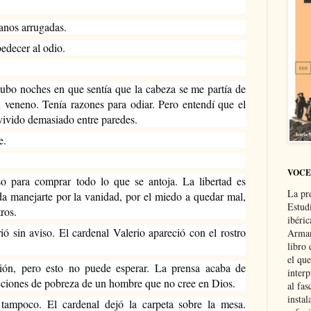
anos arrugadas.
decer al odio.
bo noches en que sentía que la cabeza se me partía de 
n veneno. Tenía razones para odiar. Pero entendí que el 
 vivido demasiado entre paredes.
e.
VOCE
o para comprar todo lo que se antoja. La libertad es 
La pr
a manejarte por la vanidad, por el miedo a quedar mal, 
Estud
ros.
ibéri
ó sin aviso. El cardenal Valerio apareció con el rostro 
Arman
libro
el qu
ión, pero esto no puede esperar. La prensa acaba de 
interp
ecciones de pobreza de un hombre que no cree en Dios.
al fas
instal
tampoco. El cardenal dejó la carpeta sobre la mesa. 