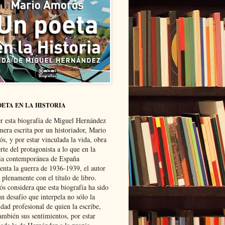
OETA EN LA HISTORIA
er esta biografía de Miguel Hernández
mera escrita por un historiador, Mario
s, y por estar vinculada la vida, obra
te del protagonista a lo que en la
ria contemporánea de España
senta la guerra de 1936-1939, el autor
 plenamente con el título de libro.
s considera que esta biografía ha sido
n desafío que interpela no sólo la
dad profesional de quien la escribe,
ambién sus sentimientos, por estar