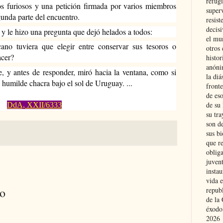
refugi
os furiosos y una petición firmada por varios miembros 
superv
gunda parte del encuentro.
resist
decis
y le hizo una pregunta que dejó helados a todos:
el mu
no tuviera que elegir entre conservar sus tesoros o 
otros 
acer?
histo
anóni
e, y antes de responder, miró hacia la ventana, como si 
la diá
humilde chacra bajo el sol de Uruguay. ...
fronte
de eso
de su 
DdA, XXII/6333
su tra
son d
sus bi
que r
obliga
juvent
insta
vida e
io
repub
de la 
éxodo
2026