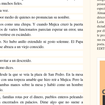
a muchos fieles.
prisio
especi
a voz.
Almar
por medio de quienes no pronuncian su nombre.
dióce
León 
illos como una chispa. Y cuando Mujica cruzó la puerta 
dicta
sos de varios funcionarios parecían esperar un error, una 
por é
vertirse en escándalo.
le pro
sus es
o. No hubo anillo extendido ni gesto solemne. El Papa 
poeta.
se abraza a un viejo conocido.
EDIT
nvitar a un descreído.
mo dices.
desde la que se veía la plaza de San Pedro. En la mesa 
 con una torpeza amable que hizo reír a Mujica. Pero la 
ó ambas manos sobre la mesa y habló como un hombre 
do.
 familias rotas por el dinero, pueblos enteros peleando 
n encerrados en palacios. Dime algo que no suene a 