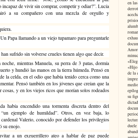
en las
incapaz de vivir sin comprar, competir y odiar?”. Lucía 
derro
miró a su compañero con una mezcla de orgullo y 
acecha
prisi
alumb
uiera.
roman
 Un Papa llamando a un viejo tupamaro para preguntarle 
exhau
docum
Amoró
an sufrido sin volverse crueles tienen algo que decir.
minuci
«Eleg
a noche, mientras Manuela, su perra de 3 patas, dormía 
«Hijo
 huerto y hundió las manos en la tierra húmeda. Pensó en 
de la 
 de la celda, en el odio que había tenido cerca como una 
impre
imentar. Pensó también en los jóvenes que creían que la 
medio
 cosas, y en los viejos ricos que morían solos rodeados 
epílo
su fig
dictad
da había encendido una tormenta discreta dentro del 
docum
 “un ejemplo de humildad”. Otros, en voz baja, lo 
period
cardenal Valerio, conocido por defender los privilegios 
lectur
duele 
ó su enojo.
aband
vitar a un exguerrillero ateo a hablar de paz puede 
amigo