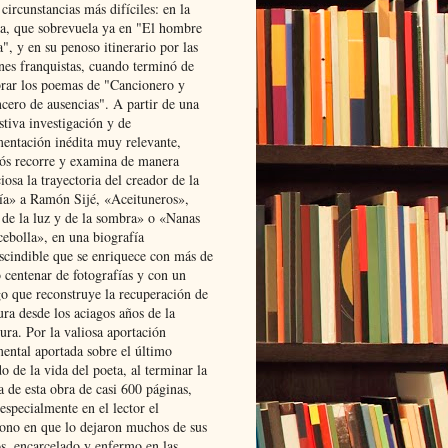
 circunstancias más difíciles: en la
ta, que sobrevuela ya en "El hombre
", y en su penoso itinerario por las
ones franquistas, cuando terminó de
rar los poemas de "Cancionero y
cero de ausencias". A partir de una
stiva investigación y de
entación inédita muy relevante,
s recorre y examina de manera
osa la trayectoria del creador de la
ía» a Ramón Sijé, «Aceituneros»,
 de la luz y de la sombra» o «Nanas
cebolla», en una biografía
scindible que se enriquece con más de
 centenar de fotografías y con un
go que reconstruye la recuperación de
ura desde los aciagos años de la
ura. Por la valiosa aportación
ental aportada sobre el último
o de la vida del poeta, al terminar la
a de esta obra de casi 600 páginas,
especialmente en el lector el
ono en que lo dejaron muchos de sus
s, encarcelado y enfermo en las