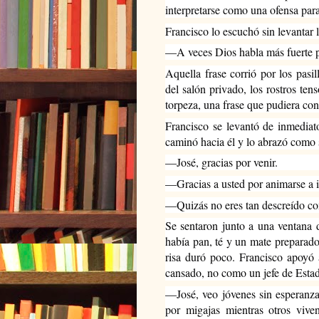
interpretarse como una ofensa par
Francisco lo escuchó sin levantar l
—A veces Dios habla más fuerte 
Aquella frase corrió por los pas
del salón privado, los rostros ten
torpeza, una frase que pudiera con
Francisco se levantó de inmediat
caminó hacia él y lo abrazó como 
—José, gracias por venir.
—Gracias a usted por animarse a i
—Quizás no eres tan descreído co
Se sentaron junto a una ventana 
había pan, té y un mate preparado
risa duró poco. Francisco apoy
cansado, no como un jefe de Esta
—José, veo jóvenes sin esperanza,
por migajas mientras otros vive