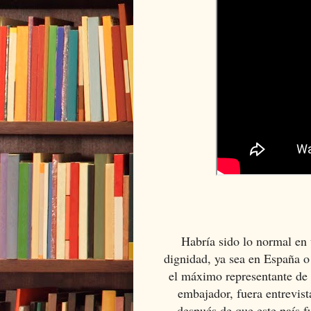
Habría sido lo normal en
dignidad, ya sea en España o
el máximo representante de l
embajador, fuera entrevist
después de que este país f