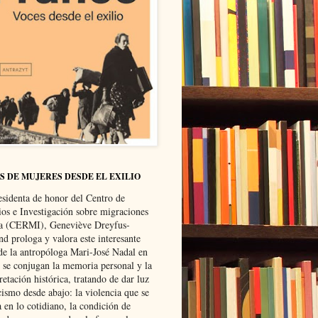
S DE MUJERES DESDE EL EXILIO
esidenta de honor del Centro de
ios e Investigación sobre migraciones
ca (CERMI), Geneviève Dreyfus-
d prologa y valora este interesante
 de la antropóloga Mari-José Nadal en
e se conjugan la memoria personal y la
retación histórica, tratando de dar luz
cismo desde abajo: la violencia que se
a en lo cotidiano, la condición de