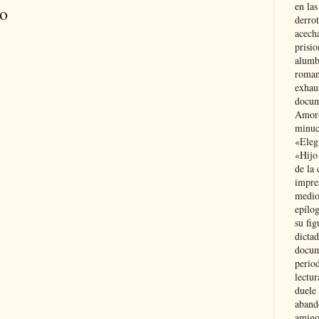
en las
io
derro
acecha
prisi
alumb
roman
exhau
docum
Amoró
minuci
«Eleg
«Hijo
de la 
impre
medio
epílo
su fig
dictad
docum
period
lectur
duele 
aband
amigo