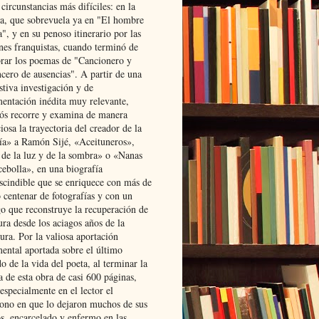
 circunstancias más difíciles: en la
ta, que sobrevuela ya en "El hombre
", y en su penoso itinerario por las
ones franquistas, cuando terminó de
rar los poemas de "Cancionero y
cero de ausencias". A partir de una
stiva investigación y de
entación inédita muy relevante,
s recorre y examina de manera
osa la trayectoria del creador de la
ía» a Ramón Sijé, «Aceituneros»,
 de la luz y de la sombra» o «Nanas
cebolla», en una biografía
scindible que se enriquece con más de
 centenar de fotografías y con un
go que reconstruye la recuperación de
ura desde los aciagos años de la
ura. Por la valiosa aportación
ental aportada sobre el último
o de la vida del poeta, al terminar la
a de esta obra de casi 600 páginas,
especialmente en el lector el
ono en que lo dejaron muchos de sus
s, encarcelado y enfermo en las