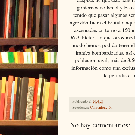
gobiernos de Israel y Est
tenido que pasar algunas se
agresión fuera el brutal ataqu
asesinadas en torno a 150 
Red
, hiciera lo que otros me
modo hemos podido tener el 
iraníes bombardeadas, así 
población civil, más de 3.
información como una exclus
la periodista I
Publicado el
26.4.26
Secciones:
Comunicación
No hay comentarios: