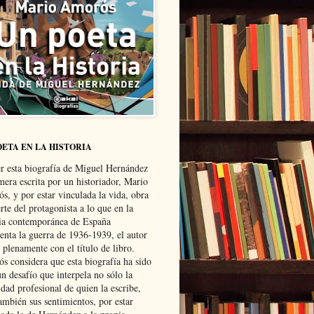
OETA EN LA HISTORIA
er esta biografía de Miguel Hernández
mera escrita por un historiador, Mario
s, y por estar vinculada la vida, obra
te del protagonista a lo que en la
ria contemporánea de España
senta la guerra de 1936-1939, el autor
 plenamente con el título de libro.
s considera que esta biografía ha sido
n desafío que interpela no sólo la
dad profesional de quien la escribe,
ambién sus sentimientos, por estar