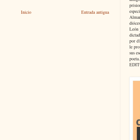
prisio
especi
Inicio
Entrada antigua
Almar
dióce
León 
dicta
por é
le pro
sus es
poeta.
EDIT