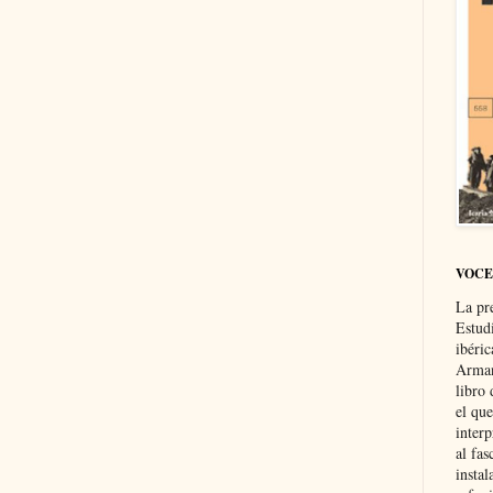
VOCE
La pr
Estud
ibéri
Arman
libro
el qu
interp
al fas
instal