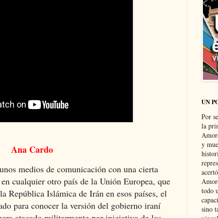
UN P
Por s
la pri
Amoró
y muer
Ana Cardo
histo
repre
 unos medios de comunicación con una cierta
acertó
 en cualquier otro país de la Unión Europea, que
Amoró
todo u
a República Islámica de Irán en esos países, el
capaci
ado para conocer la versión del gobierno iraní
sino t
uera atacado militarmente por iniciativa de los