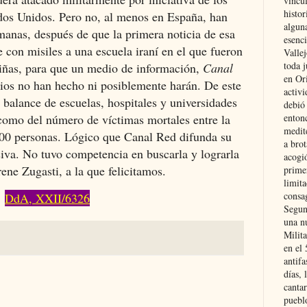
vincu
histor
ados Unidos. Pero no, al menos en España, han
alguna
manas, después de que la primera noticia de esa
esenc
e con misiles a una escuela iraní en el que fueron
Vallej
toda j
niñas, para que un medio de información,
Canal
en Or
dios no han hecho ni posiblemente harán. De este
activi
balance de escuelas, hospitales y universidades
debió
entonc
como del número de víctimas mortales entre la
medit
500 personas. Lógico que Canal Red difunda su
a brot
iva. No tuvo competencia en buscarla y lograrla
acogió
rene Zugasti, a la que felicitamos.
primer
limit
consag
DdA, XXII/6326
Segun
una n
Milit
en el
antifa
días, 
cantar
pueblo