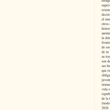
refugi
superv
resist
decis
el mu
otros 
histo
anóni
la diá
fronte
de eso
de su 
su tra
son d
sus bi
que r
obliga
juvent
insta
vida e
repub
de la 
éxodo
2026