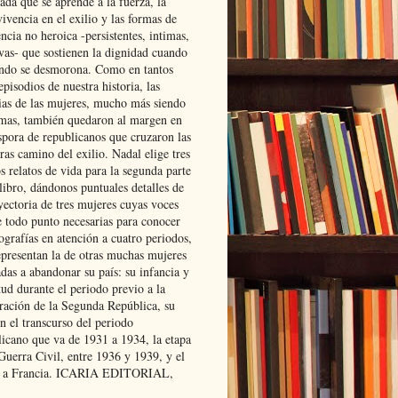
ada que se aprende a la fuerza, la
ivencia en el exilio y las formas de
encia no heroica -persistentes, intimas,
ivas- que sostienen la dignidad cuando
ndo se desmorona. Como en tantos
episodios de nuestra historia, las
rias de las mujeres, mucho más siendo
mas, también quedaron al margen en
spora de republicanos que cruzaron las
ras camino del exilio. Nadal elige tres
s relatos de vida para la segunda parte
libro, dándonos puntuales detalles de
yectoria de tres mujeres cuyas voces
e todo punto necesarias para conocer
ografías en atención a cuatro periodos,
epresentan la de otras muchas mujeres
das a abandonar su país: su infancia y
ud durante el periodo previo a la
uración de la Segunda República, su
n el transcurso del periodo
licano que va de 1931 a 1934, la etapa
Guerra Civil, entre 1936 y 1939, y el
 a Francia. ICARIA EDITORIAL,