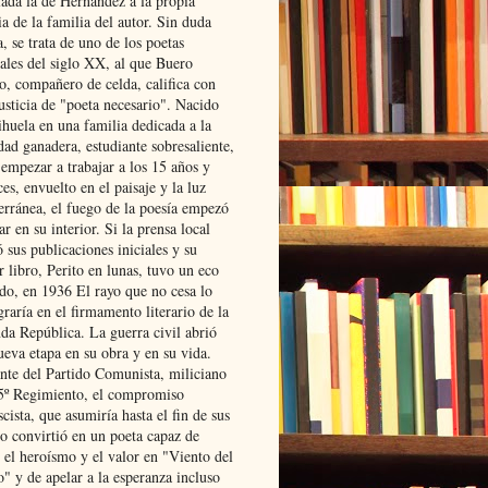
lada la de Hernández a la propia
ia de la familia del autor. Sin duda
, se trata de uno de los poetas
iales del siglo XX, al que Buero
o, compañero de celda, califica con
usticia de "poeta necesario". Nacido
ihuela en una familia dedicada a la
dad ganadera, estudiante sobresaliente,
 empezar a trabajar a los 15 años y
es, envuelto en el paisaje y la luz
erránea, el fuego de la poesía empezó
ar en su interior. Si la prensa local
 sus publicaciones iniciales y su
 libro, Perito en lunas, tuvo un eco
ado, en 1936 El rayo que no cesa lo
raría en el firmamento literario de la
da República. La guerra civil abrió
ueva etapa en su obra y en su vida.
ante del Partido Comunista, miliciano
 5º Regimiento, el compromiso
scista, que asumiría hasta el fin de sus
lo convirtió en un poeta capaz de
 el heroísmo y el valor en "Viento del
" y de apelar a la esperanza incluso