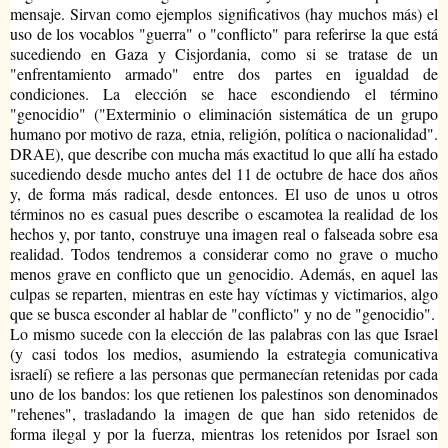
mensaje. Sirvan como ejemplos significativos (hay muchos más) el
uso de los vocablos "guerra" o "conflicto" para referirse la que está
sucediendo en Gaza y Cisjordania, como si se tratase de un
"enfrentamiento armado" entre dos partes en igualdad de
condiciones. La elección se hace escondiendo el término
"genocidio" ("Exterminio o eliminación sistemática de un grupo
humano por motivo de raza, etnia, religión, política o nacionalidad".
DRAE), que describe con mucha más exactitud lo que allí ha estado
sucediendo desde mucho antes del 11 de octubre de hace dos años
y, de forma más radical, desde entonces. El uso de unos u otros
términos no es casual pues describe o escamotea la realidad de los
hechos y, por tanto, construye una imagen real o falseada sobre esa
realidad. Todos tendremos a considerar como no grave o mucho
menos grave en conflicto que un genocidio. Además, en aquel las
culpas se reparten, mientras en este hay víctimas y victimarios, algo
que se busca esconder al hablar de "conflicto" y no de "genocidio".
Lo mismo sucede con la elección de las palabras con las que Israel
(y casi todos los medios, asumiendo la estrategia comunicativa
israelí) se refiere a las personas que permanecían retenidas por cada
uno de los bandos: los que retienen los palestinos son denominados
"rehenes", trasladando la imagen de que han sido retenidos de
forma ilegal y por la fuerza, mientras los retenidos por Israel son