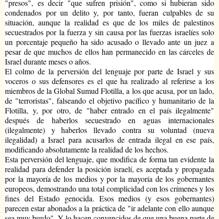
"presos", es decir "que sufren prisión", como si hubieran sido
condenados por un delito y, por tanto, fueran culpables de su
situación, aunque la realidad es que de los miles de palestinos
secuestrados por la fuerza y sin causa por las fuerzas israelíes solo
un porcentaje pequeño ha sido acusado o llevado ante un juez a
pesar de que muchos de ellos han permanecido en las cárceles de
Israel durante meses o años.
El colmo de la perversión del lenguaje por parte de Israel y sus
voceros o sus defensores es el que ha realizado al referirse a los
miembros de la Global Sumud Flotilla, a los que acusa, por un lado,
de "terroristas", falseando el objetivo pacífico y humanitario de la
Flotilla, y, por otro, de "haber entrado en el país ilegalmente"
después de haberlos secuestrado en aguas internacionales
(ilegalmente) y haberlos llevado contra su voluntad (nueva
ilegalidad) a Israel para acusarlos de entrada ilegal en ese país,
modificando absolutamente la realidad de los hechos.
Esta perversión del lenguaje, que modifica de forma tan evidente la
realidad para defender la posición israelí, es aceptada y propagada
por la mayoría de los medios y por la mayoría de los gobernantes
europeos, demostrando una total complicidad con los crímenes y los
fines del Estado genocida. Esos medios (y esos gobernantes)
parecen estar abonados a la práctica de "ir adelante con ello aunque
sea muy burdo". Y lo hacen convencidos de que una buena parte de