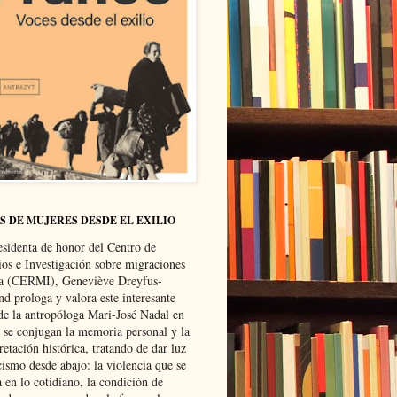
S DE MUJERES DESDE EL EXILIO
esidenta de honor del Centro de
ios e Investigación sobre migraciones
ca (CERMI), Geneviève Dreyfus-
d prologa y valora este interesante
 de la antropóloga Mari-José Nadal en
e se conjugan la memoria personal y la
retación histórica, tratando de dar luz
cismo desde abajo: la violencia que se
a en lo cotidiano, la condición de