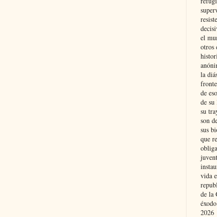
refugi
superv
resist
decis
el mu
otros 
histo
anóni
la diá
fronte
de eso
de su 
su tra
son d
sus bi
que r
obliga
juvent
insta
vida e
repub
de la 
éxodo
2026