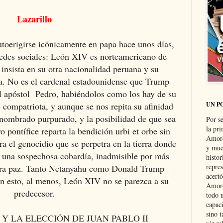
Lazarillo
utoerigirse icónicamente en papa hace unos días,
redes sociales: León XIV es norteamericano de
insista en su otra nacionalidad peruana y su
a. No es el cardenal estadounidense que Trump
el apóstol Pedro, habiéndolos como los hay de su
UN P
s compatriota, y aunque se nos repita su afinidad
 nombrado purpurado, y la posibilidad de que sea
Por s
la pri
 pontífice reparta la bendición urbi et orbe sin
Amoró
ra el genocidio que se perpetra en la tierra donde
y muer
e una sospechosa cobardía, inadmisible por más
histo
repre
abra paz. Tanto Netanyahu como Donald Trump
acertó
en esto, al menos, León XIV no se parezca a su
Amoró
predecesor.
todo u
capaci
sino t
S Y LA ELECCIÓN DE JUAN PABLO II