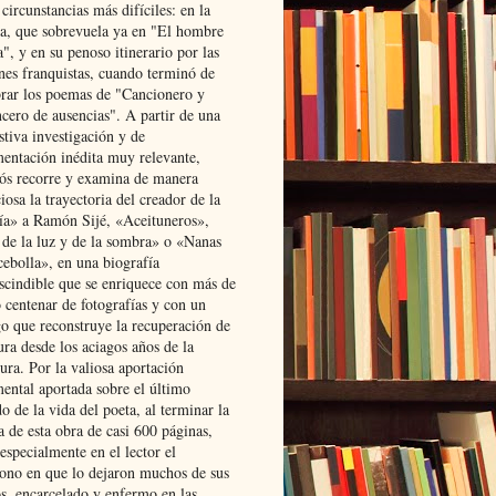
 circunstancias más difíciles: en la
ta, que sobrevuela ya en "El hombre
", y en su penoso itinerario por las
ones franquistas, cuando terminó de
rar los poemas de "Cancionero y
cero de ausencias". A partir de una
stiva investigación y de
entación inédita muy relevante,
s recorre y examina de manera
osa la trayectoria del creador de la
ía» a Ramón Sijé, «Aceituneros»,
 de la luz y de la sombra» o «Nanas
cebolla», en una biografía
scindible que se enriquece con más de
 centenar de fotografías y con un
go que reconstruye la recuperación de
ura desde los aciagos años de la
ura. Por la valiosa aportación
ental aportada sobre el último
o de la vida del poeta, al terminar la
a de esta obra de casi 600 páginas,
especialmente en el lector el
ono en que lo dejaron muchos de sus
s, encarcelado y enfermo en las