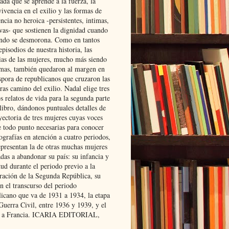
ada que se aprende a la fuerza, la
ivencia en el exilio y las formas de
encia no heroica -persistentes, intimas,
ivas- que sostienen la dignidad cuando
ndo se desmorona. Como en tantos
episodios de nuestra historia, las
rias de las mujeres, mucho más siendo
mas, también quedaron al margen en
spora de republicanos que cruzaron las
ras camino del exilio. Nadal elige tres
s relatos de vida para la segunda parte
libro, dándonos puntuales detalles de
yectoria de tres mujeres cuyas voces
e todo punto necesarias para conocer
ografías en atención a cuatro periodos,
epresentan la de otras muchas mujeres
das a abandonar su país: su infancia y
ud durante el periodo previo a la
uración de la Segunda República, su
n el transcurso del periodo
licano que va de 1931 a 1934, la etapa
Guerra Civil, entre 1936 y 1939, y el
 a Francia. ICARIA EDITORIAL,