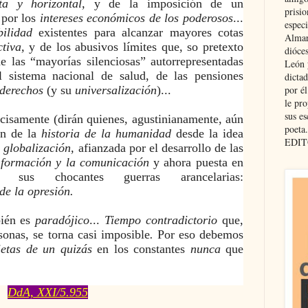
a y horizontal,
y de la imposición de un
prisio
por los
intereses económicos de los poderosos
...
especi
ilidad
existentes para alcanzar mayores cotas
Almar
ctiva,
y de los abusivos límites que, so pretexto
dióce
de las “mayorías silenciosas” autorrepresentadas
León 
 sistema nacional de salud, de las pensiones
dicta
por é
derechos
(y su
universalización
)...
le pro
sus es
ecisamente (dirán quienes, agustinianamente, aún
poeta.
ión de la
historia de la humanidad
desde la idea
EDIT
a
globalización,
afianza
da por el desarrollo de las
nformación y la comunicación
y ahora puesta en
us chocantes guerras arancelarias:
de la opresión.
ién es
paradójico
...
Tiempo contradictorio
que,
onas, se torna casi imposible
.
Por eso debemos
ietas de un quizás
en los constantes
nunca
que
DdA, XXI/5.955