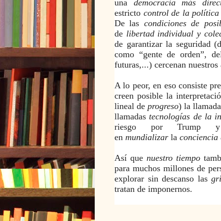
una
democracia más direct
estricto
control de la política
De las
condiciones de posib
de
libertad individual y cole
de garantizar la seguridad (
como “gente de orden”, del
futuras,...) cercenan nuestros
A lo peor, en eso consiste pr
creen posible la interpretac
lineal de
progreso
) la llamad
llamadas
tecnologías
de la i
riesgo por Trump y s
en
mundializar
la
conciencia 
Así que
nuestro tiempo
tamb
para muchos millones de pers
explorar sin descanso las
gr
tratan de imponernos.