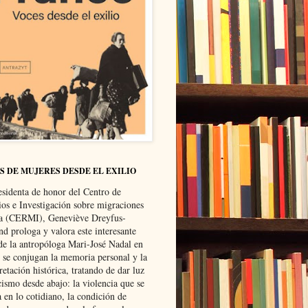
S DE MUJERES DESDE EL EXILIO
esidenta de honor del Centro de
ios e Investigación sobre migraciones
ca (CERMI), Geneviève Dreyfus-
d prologa y valora este interesante
 de la antropóloga Mari-José Nadal en
e se conjugan la memoria personal y la
retación histórica, tratando de dar luz
cismo desde abajo: la violencia que se
a en lo cotidiano, la condición de