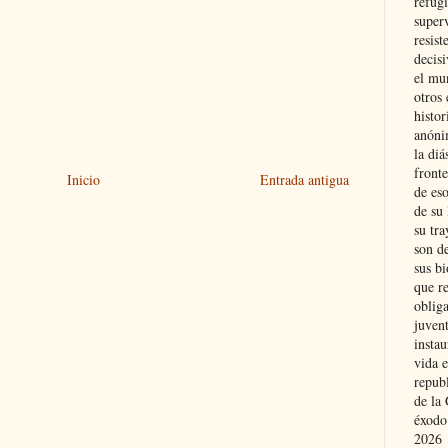
refugi
superv
resist
decis
el mu
otros 
histo
anóni
la diá
fronte
Inicio
Entrada antigua
de eso
de su 
su tra
son d
sus bi
que r
obliga
juvent
insta
vida e
repub
de la 
éxodo
2026