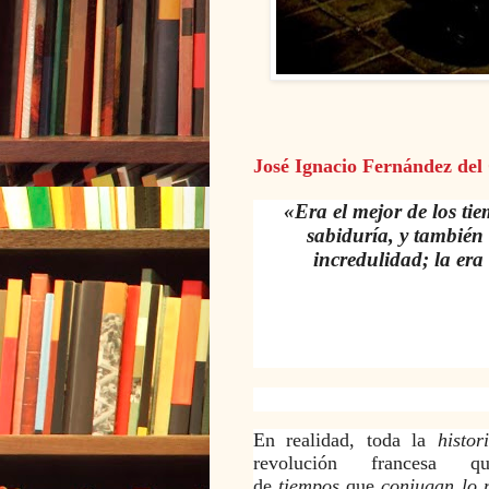
José Ignacio Fernández del
«Era el mejor de los tie
sabiduría, y también 
incredulidad; la era 
En realidad, toda la
histo
revolución francesa q
de
tiempos
que
conjugan lo 