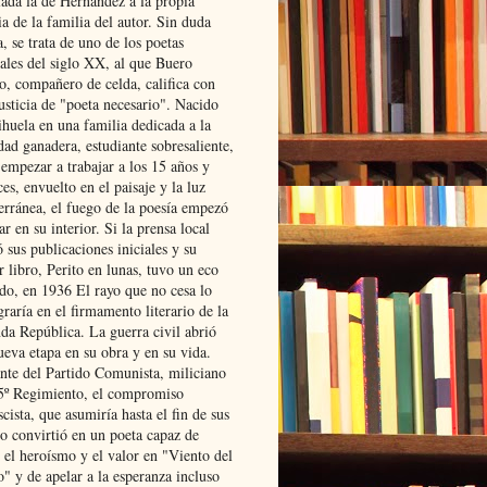
lada la de Hernández a la propia
ia de la familia del autor. Sin duda
, se trata de uno de los poetas
iales del siglo XX, al que Buero
o, compañero de celda, califica con
usticia de "poeta necesario". Nacido
ihuela en una familia dedicada a la
dad ganadera, estudiante sobresaliente,
 empezar a trabajar a los 15 años y
es, envuelto en el paisaje y la luz
erránea, el fuego de la poesía empezó
ar en su interior. Si la prensa local
 sus publicaciones iniciales y su
 libro, Perito en lunas, tuvo un eco
ado, en 1936 El rayo que no cesa lo
raría en el firmamento literario de la
da República. La guerra civil abrió
ueva etapa en su obra y en su vida.
ante del Partido Comunista, miliciano
 5º Regimiento, el compromiso
scista, que asumiría hasta el fin de sus
lo convirtió en un poeta capaz de
 el heroísmo y el valor en "Viento del
" y de apelar a la esperanza incluso