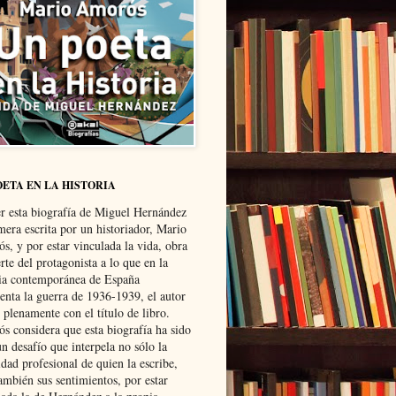
OETA EN LA HISTORIA
er esta biografía de Miguel Hernández
mera escrita por un historiador, Mario
s, y por estar vinculada la vida, obra
te del protagonista a lo que en la
ria contemporánea de España
senta la guerra de 1936-1939, el autor
 plenamente con el título de libro.
s considera que esta biografía ha sido
n desafío que interpela no sólo la
dad profesional de quien la escribe,
ambién sus sentimientos, por estar