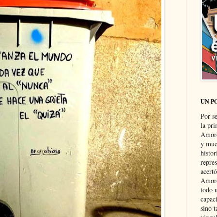
UN P
Por s
la pri
Amoró
y muer
histo
repre
acertó
Amoró
todo u
capaci
sino t