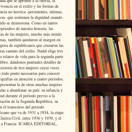
ada que se aprende a la fuerza, la
ivencia en el exilio y las formas de
encia no heroica -persistentes, intimas,
ivas- que sostienen la dignidad cuando
ndo se desmorona. Como en tantos
episodios de nuestra historia, las
rias de las mujeres, mucho más siendo
mas, también quedaron al margen en
spora de republicanos que cruzaron las
ras camino del exilio. Nadal elige tres
s relatos de vida para la segunda parte
libro, dándonos puntuales detalles de
yectoria de tres mujeres cuyas voces
e todo punto necesarias para conocer
ografías en atención a cuatro periodos,
epresentan la de otras muchas mujeres
das a abandonar su país: su infancia y
ud durante el periodo previo a la
uración de la Segunda República, su
n el transcurso del periodo
licano que va de 1931 a 1934, la etapa
Guerra Civil, entre 1936 y 1939, y el
 a Francia. ICARIA EDITORIAL,