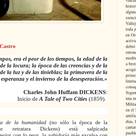
vincu
histor
alguna
esenc
Vallej
toda j
en Or
activi
 Castro
debió
entonc
medit
mpos, era el peor de los tiempos, la edad de la
a brot
de la locura; la época de las creencias y de la
acogió
de la luz y de las tinieblas; la primavera de la
primer
esperanza y el invierno de la desesperación.»
limit
consag
Charles John Huffam DICKENS
:
Segun
una n
Inicio de
A Tale of Two Cities
(1859).
Milit
en el
antifa
días, 
ria de la humanidad
(no sólo la época de la
cantar
ue retratara Dickens) está salpicada
pueblo
mejor con lo peor
, la
sabiduría
más excelsa con