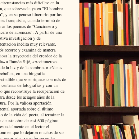
 circunstancias más difíciles: en la
ta, que sobrevuela ya en "El hombre
", y en su penoso itinerario por las
ones franquistas, cuando terminó de
rar los poemas de "Cancionero y
cero de ausencias". A partir de una
stiva investigación y de
entación inédita muy relevante,
s recorre y examina de manera
osa la trayectoria del creador de la
ía» a Ramón Sijé, «Aceituneros»,
 de la luz y de la sombra» o «Nanas
cebolla», en una biografía
scindible que se enriquece con más de
 centenar de fotografías y con un
go que reconstruye la recuperación de
ura desde los aciagos años de la
ura. Por la valiosa aportación
ental aportada sobre el último
o de la vida del poeta, al terminar la
a de esta obra de casi 600 páginas,
especialmente en el lector el
ono en que lo dejaron muchos de sus
s, encarcelado y enfermo en las