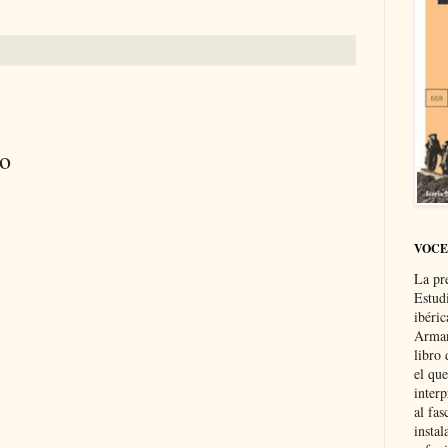
io
VOCE
La pr
Estud
ibéri
Arman
libro
el qu
interp
al fas
instal