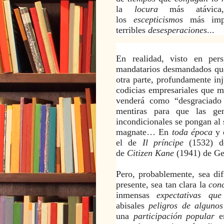
la
locura
más atávic
los
escepticismos
más impe
terribles
desesperaciones
...
En realidad, visto en per
mandatarios desmandados qu
otra parte, profundamente inj
codicias empresariales que m
venderá como “desgraciado 
mentiras para que las ge
incondicionales se pongan al s
magnate… En
toda
época
y 
el de
Il príncipe
(1532) 
de
Citizen Kane
(1941) de
Ge
Pero, probablemente, sea dif
presente, sea tan clara la
conc
inmensas
expectativas qu
abisales
peligros de alguno
una
participación popular
e