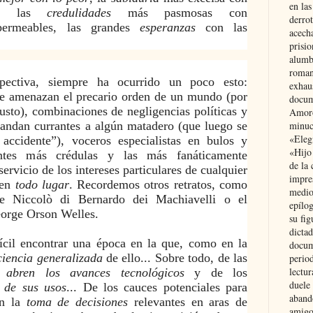
en las
a, las
credulidades
más pasmosas con
derro
rmeables, las grandes
esperanzas
con las
acecha
prisi
alumb
roman
spectiva, siempre ha ocurrido un poco esto:
exhau
e amenazan el precario orden de un mundo (por
docum
usto), combinaciones de negligencias políticas y
Amoró
minuci
andan currantes a algún matadero (que luego se
«Eleg
accidente”), voceros especialistas en bulos y
«Hijo
ntes más crédulas y las más fanáticamente
de la 
ervicio de los intereses particulares de cualquier
impre
en
todo lugar
. Recordemos otros retratos, como
medio
de
Niccolò di Bernardo dei Machiavelli
o el
epílo
orge Orson Welles.
su fig
dictad
ícil encontrar una época en la que, como en la
docum
iencia generalizada
de ello... Sobre todo, de las
period
lectur
e abren los avances tecnológicos
y de los
duele 
s de sus usos
... De los cauces potenciales para
aband
n la
toma de decisiones
relevantes en aras de
amigo