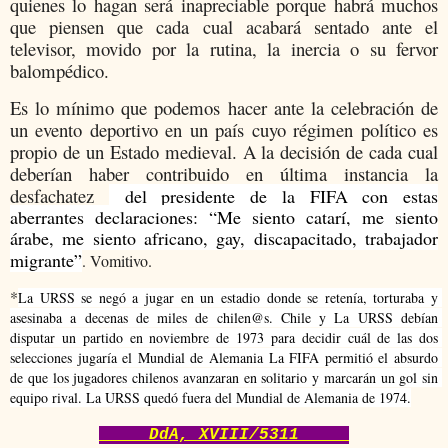
quienes lo hagan será inapreciable porque habrá muchos
que piensen que cada cual acabará sentado ante el
televisor, movido por la rutina, la inercia o su fervor
balompédico.
Es lo mínimo que podemos hacer ante la celebración de
un evento deportivo en un país cuyo régimen político es
propio de un Estado medieval. A la decisión de cada cual
deberían haber contribuido en última instancia la
desfachatez
del presidente de la FIFA con estas
aberrantes declaraciones: “Me siento catarí, me siento
árabe, me siento africano, gay, discapacitado, trabajador
migrante”
.
Vomitivo.
*
La URSS se negó a jugar en un estadio donde se retenía, torturaba y 
asesinaba a decenas de miles de chilen@s. Chile y La URSS debían 
disputar un partido en noviembre de 1973 para decidir cuál de las dos 
selecciones jugaría el Mundial de Alemania La FIFA permitió el absurdo 
de que los 
jugadores chilenos avanzaran en solitario y marcarán un gol sin 
equipo rival. La URSS quedó fuera del Mundial de Alemania de 1974.
DdA, XVIII/5311