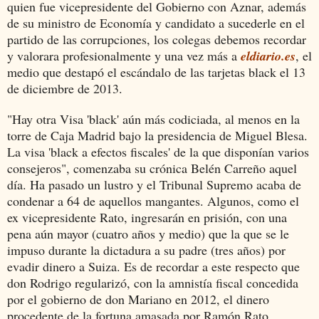
quien fue vicepresidente del Gobierno con Aznar, además
de su ministro de Economía y candidato a sucederle en el
partido de las corrupciones, los colegas debemos recordar
y valorara profesionalmente y una vez más a
eldiario.es
, el
medio que destapó el escándalo de las tarjetas black el 13
de diciembre de 2013.
"Hay otra Visa 'black' aún más codiciada, al menos en la
torre de Caja Madrid bajo la presidencia de Miguel Blesa.
La visa 'black a efectos fiscales' de la que disponían varios
consejeros", comenzaba su crónica Belén Carreño aquel
día. Ha pasado un lustro y el Tribunal Supremo acaba de
condenar a 64 de aquellos mangantes. Algunos, como el
ex vicepresidente Rato, ingresarán en prisión, con una
pena aún mayor (cuatro años y medio) que la que se le
impuso durante la dictadura a su padre (tres años) por
evadir dinero a Suiza. Es de recordar a este respecto que
don Rodrigo regularizó, con la amnistía fiscal concedida
por el gobierno de don Mariano en 2012, el dinero
procedente de la fortuna amasada por Ramón Rato.