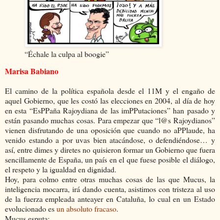
“Échale la culpa al boogie”
Marisa Babiano
El camino de la política española desde el 11M y el engaño de
aquel Gobierno, que les costó las elecciones en 2004, al día de hoy
en esta “EsPPaña Rajoydiana de las imPPutaciones” han pasado y
están pasando muchas cosas. Para empezar que “l@s Rajoydianos”
vienen disfrutando de una oposición que cuando no aPPlaude, ha
venido estando a por uvas bien atacándose, o defendiéndose… y
así, entre dimes y diretes no quisieron formar un Gobierno que fuera
sencillamente de España, un país en el que fuese posible el diálogo,
el respeto y la igualdad en dignidad.
Hoy, para colmo entre otras muchas cosas de las que Mucus, la
inteligencia mocarra, irá dando cuenta, asistimos con tristeza al uso
de la fuerza empleada anteayer en Cataluña, lo cual en un Estado
evolucionado es
un absoluto fracaso
.
Mucus esputa: