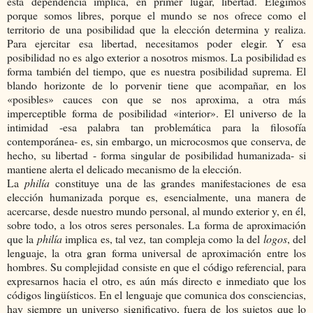
esta dependencia implica, en primer lugar, libertad. Elegimos
porque somos libres, porque el mundo se nos ofrece como el
territorio de una posibilidad que la elección determina y realiza.
Para ejercitar esa libertad, necesitamos poder elegir. Y esa
posibilidad no es algo exterior a nosotros mismos. La posibilidad es
forma también del tiempo, que es nuestra posibilidad suprema. El
blando horizonte de lo porvenir tiene que acompañar, en los
«posibles» cauces con que se nos aproxima, a otra más
imperceptible forma de posibilidad «interior». El universo de la
intimidad -esa palabra tan problemática para la filosofía
contemporánea- es, sin embargo, un microcosmos que conserva, de
hecho, su libertad - forma singular de posibilidad humanizada- si
mantiene alerta el delicado mecanismo de la elección.
La
philía
constituye una de las grandes manifestaciones de esa
elección humanizada porque es, esencialmente, una manera de
acercarse, desde nuestro mundo personal, al mundo exterior y, en él,
sobre todo, a los otros seres personales. La forma de aproximación
que la
philía
implica es, tal vez, tan compleja como la del
logos
, del
lenguaje, la otra gran forma universal de aproximación entre los
hombres. Su complejidad consiste en que el código referencial, para
expresarnos hacia el otro, es aún más directo e inmediato que los
códigos lingüísticos. En el lenguaje que comunica dos consciencias,
hay siempre un universo significativo, fuera de los sujetos que lo