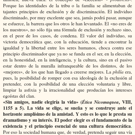
Porque las identidades de la tribu o la familia se alimentaban de
tajantes principios de exclusión y de discriminación. El individuo
discriminado, por muy excelente que sea, jamás podrá pasar, aunque
se esfuerce, la barrera que los otros le han levantado. El «no eres de
los nuestros», no sólo fija una fórmula de exclusión y rechazo sino,
en el peor de los casos, de condena. El valor del individuo, su
victoria democrática que, con la educación, tiende a encontrar la
igualdad y la libertad entre los seres humanos, choca contra ese
principio discriminador que ya no se funda en el ser, en la elección,
en la honestidad, en la inteligencia, y la cultura, sino en el pasivo
estar dentro de la muralla infranqueable de los distintos, de los
«mejores», de los que han llegado a creerse mejores. La
philía
era,
pues, la posibilidad de romper con esa ideología de la exclusión al
pretender, con la posibilidad de una elección voluntaria y libre,
limpiar la asfixia y la irracionalidad que producían los intereses
egoístas del clan.
«Sin amigos, nadie elegiría la vida» (
, VIII,
Ética Nicomaquea
1155 a 5). La vida se elige, se sueña y se construye ante el
horizonte amplísimo de la amistad. Y esto es lo que le presta su
dramatismo y su interés. El poder elegir es el fundamento de la
existencia y el principio esencial de una cultura democrática
.
Por eso la sociedad humana que, de verdad, pretenda seguir una vía