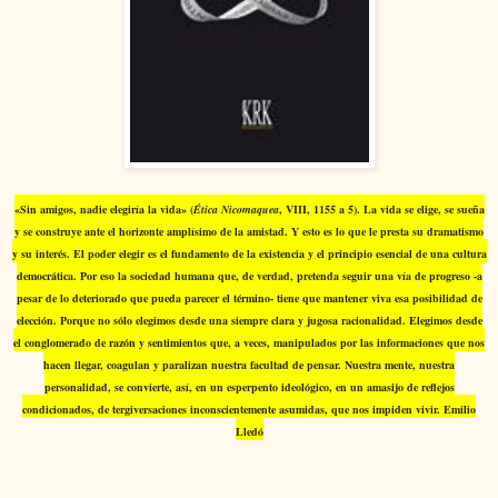
«Sin amigos, nadie elegiría la vida» (
Ética Nicomaquea
, VIII, 1155 a 5). La vida se elige, se sueña
y se construye ante el horizonte amplísimo de la amistad. Y esto es lo que le presta su dramatismo
y su interés. El poder elegir es el fundamento de la existencia y el principio esencial de una cultura
democrática. Por eso la sociedad humana que, de verdad, pretenda seguir una vía de progreso -a
pesar de lo deteriorado que pueda parecer el término- tiene que mantener viva esa posibilidad de
elección. Porque no sólo elegimos desde una siempre clara y jugosa racionalidad. Elegimos desde
el conglomerado de razón y sentimientos que, a veces, manipulados por las informaciones que nos
hacen llegar, coagulan y paralizan nuestra facultad de pensar. Nuestra mente, nuestra
personalidad, se convierte, así, en un esperpento ideológico, en un amasijo de reflejos
condicionados, de tergiversaciones inconscientemente asumidas, que nos impiden vivir. Emilio
Lledó