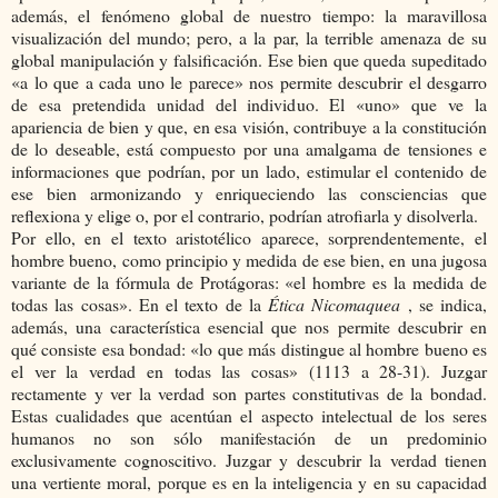
además, el fenómeno global de nuestro tiempo: la maravillosa
visualización del mundo; pero, a la par, la terrible amenaza de su
global manipulación y falsificación. Ese bien que queda supeditado
«a lo que a cada uno le parece» nos permite descubrir el desgarro
de esa pretendida unidad del individuo. El «uno» que ve la
apariencia de bien y que, en esa visión, contribuye a la constitución
de lo deseable, está compuesto por una amalgama de tensiones e
informaciones que podrían, por un lado, estimular el contenido de
ese bien armonizando y enriqueciendo las consciencias que
reflexiona y elige o, por el contrario, podrían atrofiarla y disolverla.
Por ello, en el texto aristotélico aparece, sorprendentemente, el
hombre bueno, como principio y medida de ese bien, en una jugosa
variante de la fórmula de Protágoras: «el hombre es la medida de
todas las cosas». En el texto de la
Ética Nicomaquea
, se indica,
además, una característica esencial que nos permite descubrir en
qué consiste esa bondad: «lo que más distingue al hombre bueno es
el ver la verdad en todas las cosas» (1113 a 28-31). Juzgar
rectamente y ver la verdad son partes constitutivas de la bondad.
Estas cualidades que acentúan el aspecto intelectual de los seres
humanos no son sólo manifestación de un predominio
exclusivamente cognoscitivo. Juzgar y descubrir la verdad tienen
una vertiente moral, porque es en la inteligencia y en su capacidad