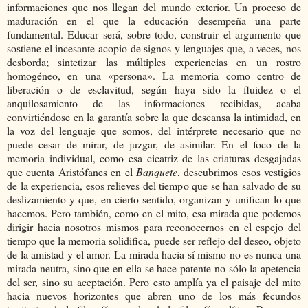
informaciones que nos llegan del mundo exterior. Un proceso de
maduración en el que la educación desempeña una parte
fundamental. Educar será, sobre todo, construir el argumento que
sostiene el incesante acopio de signos y lenguajes que, a veces, nos
desborda; sintetizar las múltiples experiencias en un rostro
homogéneo, en una «persona». La memoria como centro de
liberación o de esclavitud, según haya sido la fluidez o el
anquilosamiento de las informaciones recibidas, acaba
convirtiéndose en la garantía sobre la que descansa la intimidad, en
la voz del lenguaje que somos, del intérprete necesario que no
puede cesar de mirar, de juzgar, de asimilar. En el foco de la
memoria individual, como esa cicatriz de las criaturas desgajadas
que cuenta Aristófanes en el
Banquete
, descubrimos esos vestigios
de la experiencia, esos relieves del tiempo que se han salvado de su
deslizamiento y que, en cierto sentido, organizan y unifican lo que
hacemos. Pero también, como en el mito, esa mirada que podemos
dirigir hacia nosotros mismos para reconocernos en el espejo del
tiempo que la memoria solidifica, puede ser reflejo del deseo, objeto
de la amistad y el amor. La mirada hacia sí mismo no es nunca una
mirada neutra, sino que en ella se hace patente no sólo la apetencia
del ser, sino su aceptación. Pero esto amplía ya el paisaje del mito
hacia nuevos horizontes que abren uno de los más fecundos