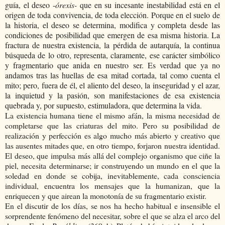
guía, el deseo -
órexis-
que en su incesante inestabilidad está en el
origen de toda convivencia, de toda elección. Porque en el suelo de
la historia, el deseo se determina, modifica y completa desde las
condiciones de posibilidad que emergen de esa misma historia. La
fractura de nuestra existencia, la pérdida de autarquía, la continua
búsqueda de lo otro, representa, claramente, ese carácter simbólico
y fragmentario que anida en nuestro ser. Es verdad que ya no
andamos tras las huellas de esa mitad cortada, tal como cuenta el
mito; pero, fuera de él, el aliento del deseo, la inseguridad y el azar,
la inquietud y la pasión, son manifestaciones de esa existencia
quebrada y, por supuesto, estimuladora, que determina la vida.
La existencia humana tiene el mismo afán, la misma necesidad de
completarse que las criaturas del mito. Pero su posibilidad de
realización y perfección es algo mucho más abierto y creativo que
las ausentes mitades que, en otro tiempo, forjaron nuestra identidad.
El deseo, que impulsa más allá del complejo organismo que ciñe la
piel, necesita determinarse; ir construyendo un mundo en el que la
soledad en donde se cobija, inevitablemente, cada consciencia
individual, encuentra los mensajes que la humanizan, que la
enriquecen y que airean la monotonía de su fragmentario existir.
En el discutir de los días, se nos ha hecho habitual e insensible el
sorprendente fenómeno del necesitar, sobre el que se alza el arco del