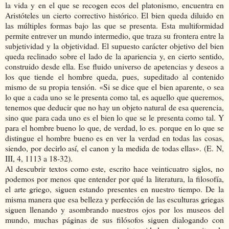
la vida y en el que se recogen ecos del platonismo, encuentra en
Aristóteles un cierto correctivo histórico. El bien queda diluido en
las múltiples formas bajo las que se presenta. Esta multiformidad
permite entrever un mundo intermedio, que traza su frontera entre la
subjetividad y la objetividad. El supuesto carácter objetivo del bien
queda reclinado sobre el lado de la apariencia y, en cierto sentido,
construido desde ella. Ese fluido universo de apetencias y deseos a
los que tiende el hombre queda, pues, supeditado al contenido
mismo de su propia tensión. «Si se dice que el bien aparente, o sea
lo que a cada uno se le presenta como tal, es aquello que queremos,
tenemos que deducir que no hay un objeto natural de esa querencia,
sino que para cada uno es el bien lo que se le presenta como tal. Y
para el hombre bueno lo que, de verdad, lo es. porque en lo que se
distingue el hombre bueno es en ver la verdad en todas las cosas,
siendo, por decirlo así, el canon y la medida de todas ellas». (E. N,
III, 4, 1113 a 18-32).
Al descubrir textos como este, escrito hace veinticuatro siglos, no
podemos por menos que entender por qué la literatura, la filosofía,
el arte griego, siguen estando presentes en nuestro tiempo. De la
misma manera que esa belleza y perfección de las esculturas griegas
siguen llenando y asombrando nuestros ojos por los museos del
mundo, muchas páginas de sus filósofos siguen dialogando con