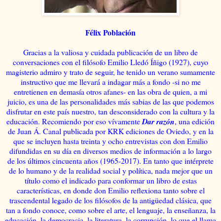
Félix Población
Gracias a la valiosa y cuidada publicación de un libro de
conversaciones con el filósofo Emilio Lledó Íñigo (1927), cuyo
magisterio admiro y trato de seguir, he tenido un verano sumamente
instructivo que me llevará a indagar más a fondo -si no me
entretienen en demasía otros afanes- en las obra de quien, a mi
juicio, es una de las personalidades más sabias de las que podemos
disfrutar en este país nuestro, tan desconsiderado con la cultura y la
educación. Recomiendo por eso vívamente
Dar razón
, una edición
de Juan Á. Canal publicada por KRK ediciones de Oviedo, y en la
que se incluyen hasta treinta y ocho entrevistas con don Emilio
difundidas en su día en diversos medios de información a lo largo
de los últimos cincuenta años (1965-2017). En tanto que intérprete
de lo humano y de la realidad social y política, nada mejor que un
título como el indicado para conformar un libro de estas
características, en donde don Emilio reflexiona tanto sobre el
trascendental legado de los filósofos de la antigüedad clásica, que
tan a fondo conoce, como sobre el arte, el lenguaje, la enseñanza, la
educación, la democracia, la literatura, la corrupción, lo que el llama