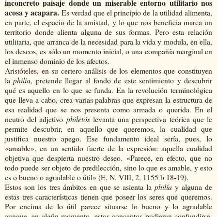
inconcreto paisaje donde un miserable entorno utilitario nos
acosa y acapara.
Es verdad que el principio de la utilidad alimenta,
en parte, el espacio de la amistad, y lo que nos beneficia marca un
territorio donde alienta alguna de sus formas. Pero esta relación
utilitaria, que arranca de la necesidad para la vida y modula, en ella,
los deseos, es sólo un momento inicial, o una compañía marginal en
el inmenso dominio de los afectos.
Aristóteles, en su certero análisis de los elementos que constituyen
la
philía
, pretende llegar al fondo de este sentimiento y descubrir
qué es aquello en lo que se funda. En la revolución terminológica
que lleva a cabo, crea varias palabras que expresan la estructura de
esa realidad que se nos presenta como armada o querida. En el
neutro del adjetivo
philetós
levanta una perspectiva teórica que le
permite descubrir, en aquello que queremos, la cualidad que
justifica nuestro apego. Ese fundamento ideal sería, pues, lo
«amable», en un sentido fuerte de la expresión: aquella cualidad
objetiva que despierta nuestro deseo. «Parece, en efecto, que no
todo puede ser objeto de predilección, sino lo que es amable, y esto
es o bueno o agradable o útil» (E. N. VIII, 2, 1155 b 18-19).
Estos son los tres ámbitos en que se asienta la
philía
y alguna de
estas tres características tienen que poseer los seres que queremos.
Por encima de lo útil parece situarse lo bueno y lo agradable
aunque, en algún momento, estos conceptos pudieran confundirse.