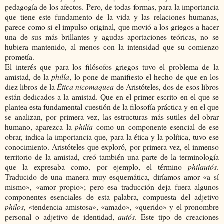
pedagogía de los afectos. Pero, de todas formas, para la importancia
que tiene este fundamento de la vida y las relaciones humanas,
parece como si el impulso original, que movió a los griegos a hacer
una de sus más brillantes y agudas aportaciones teóricas, no se
hubiera mantenido, al menos con la intensidad que su comienzo
prometía.
El interés que para los filósofos griegos tuvo el problema de la
amistad, de la
philía
, lo pone de manifiesto el hecho de que en los
diez libros de la
Ética nicomaquea
de Aristóteles, dos de esos libros
están dedicados a la amistad. Que en el primer escrito en el que se
plantea esta fundamental cuestión de la filosofía práctica y en el que
se analizan, por primera vez, las estructuras más sutiles del obrar
humano, aparezca la
philía
como un componente esencial de ese
obrar, indica la importancia que, para la ética y la política, tuvo ese
conocimiento. Aristóteles que exploró, por primera vez, el inmenso
territorio de la amistad, creó también una parte de la terminología
que la expresaba como, por ejemplo, el término
philautós
.
Traducido de una manera muy esquemática, diríamos amor «a sí
mismo», «amor propio»; pero esa traducción deja fuera algunos
componentes esenciales de esta palabra, compuesta del adjetivo
phílos
, «tendencia amistosa», «amado», «querido» y el pronombre
personal o adjetivo de identidad,
autós
. Este tipo de creaciones