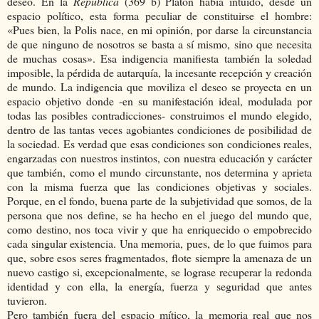
deseo. En la
República
(369 b) Platón había intuido, desde un
espacio político, esta forma peculiar de constituirse el hombre:
«Pues bien, la Polis nace, en mi opinión, por darse la circunstancia
de que ninguno de nosotros se basta a sí mismo, sino que necesita
de muchas cosas». Esa indigencia manifiesta también la soledad
imposible, la pérdida de autarquía, la incesante recepción y creación
de mundo. La indigencia que moviliza el deseo se proyecta en un
espacio objetivo donde -en su manifestación ideal, modulada por
todas las posibles contradicciones- construimos el mundo elegido,
dentro de las tantas veces agobiantes condiciones de posibilidad de
la sociedad. Es verdad que esas condiciones son condiciones reales,
engarzadas con nuestros instintos, con nuestra educación y carácter
que también, como el mundo circunstante, nos determina y aprieta
con la misma fuerza que las condiciones objetivas y sociales.
Porque, en el fondo, buena parte de la subjetividad que somos, de la
persona que nos define, se ha hecho en el juego del mundo que,
como destino, nos toca vivir y que ha enriquecido o empobrecido
cada singular existencia. Una memoria, pues, de lo que fuimos para
que, sobre esos seres fragmentados, flote siempre la amenaza de un
nuevo castigo si, excepcionalmente, se lograse recuperar la redonda
identidad y con ella, la energía, fuerza y seguridad que antes
tuvieron.
Pero también fuera del espacio mítico, la memoria real que nos