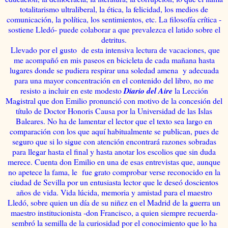
totalitarismo ultraliberal, la ética, la felicidad, los medios de
comunicación, la política, los sentimientos, etc. La filosofía crítica -
sostiene Lledó- puede colaborar a que prevalezca el latido sobre el
detritus.
Llevado por el gusto de esta intensiva lectura de vacaciones, que
me acompañó en mis paseos en bicicleta de cada mañana hasta
lugares donde se pudiera respirar una soledad amena y adecuada
para una mayor concentración en el contenido del libro, no me
resisto a incluir en este modesto
Diario del Aire
la Lección
Magistral que don Emilio pronunció con motivo de la concesión del
título de Doctor Honoris Causa por la Universidad de las Islas
Baleares. No ha de lamentar el lector que el texto sea largo en
comparación con los que aquí habitualmente se publican, pues de
seguro que si lo sigue con atención encontrará razones sobradas
para llegar hasta el final y hasta anotar los escolios que sin duda
merece. Cuenta don Emilio en una de esas entrevistas que, aunque
no apetece la fama, le fue grato comprobar verse reconocido en la
ciudad de Sevilla por un entusiasta lector que le deseó doscientos
años de vida. Vida lúcida, memoria y amistad para el maestro
Lledó, sobre quien un día de su niñez en el Madrid de la guerra un
maestro institucionista -don Francisco, a quien siempre recuerda-
sembró la semilla de la curiosidad por el conocimiento que lo ha