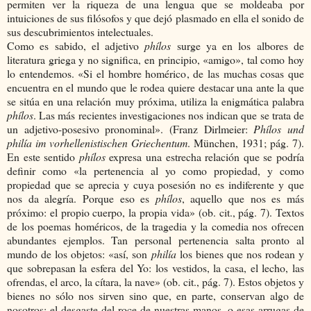
permiten ver la riqueza de una lengua que se moldeaba por
intuiciones de sus filósofos y que dejó plasmado en ella el sonido de
sus descubrimientos intelectuales.
Como es sabido, el adjetivo
phílos
surge ya en los albores de
literatura griega y no significa, en principio, «amigo», tal como hoy
lo entendemos. «Si el hombre homérico, de las muchas cosas que
encuentra en el mundo que le rodea quiere destacar una ante la que
se sitúa en una relación muy próxima, utiliza la enigmática palabra
phílos
. Las más recientes investigaciones nos indican que se trata de
un adjetivo-posesivo pronominal». (Franz Dirlmeier:
Phílos und
philía im vorhellenistischen Griechentum
. München, 1931; pág. 7).
En este sentido
phílos
expresa una estrecha relación que se podría
definir como «la pertenencia al yo como propiedad, y como
propiedad que se aprecia y cuya posesión no es indiferente y que
nos da alegría. Porque eso es
phílos
, aquello que nos es más
próximo: el propio cuerpo, la propia vida» (ob. cit., pág. 7). Textos
de los poemas homéricos, de la tragedia y la comedia nos ofrecen
abundantes ejemplos. Tan personal pertenencia salta pronto al
mundo de los objetos: «así, son
philía
los bienes que nos rodean y
que sobrepasan la esfera del Yo: los vestidos, la casa, el lecho, las
ofrendas, el arco, la cítara, la nave» (ob. cit., pág. 7). Estos objetos y
bienes no sólo nos sirven sino que, en parte, conservan algo de
nosotros: el desgaste del roce de nuestras manos, o esas arrugas de