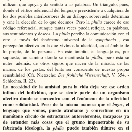
utilizan, que apoya y da sentido a las palabras. Un triángulo, pues,
donde el vértice referencial del lenguaje preexistente a cualquiera de
los dos posibles interlocutores de un diálogo, sobrevuela determina
y ciñe la elección de lo que decimos. Pero la
philía
carece de ese
código referencial, aunque tantas veces pueda reflejar, en palabras,
sus sentimientos y deseos. La
philía
percibe la comunicación con el
otro, a través del fenómeno universal de la
sympátheia
, esa
percepción afectiva en la que vivimos la alteridad, en el ámbito de
lo propio, de lo personal. En este ámbito, el lenguaje es, por
supuesto, un camino donde se manifiesta la
philía
, pero ésta se
nutre, además, de otros signos que nacen de la mirada, de las
manos, de los gestos, del lento ser consciente de nuestra propia
sensibilidad (Cfr. Nietzsche:
Die fröhliche Wissenschaft
, V, 354, -
Schlechta, II, 22).
La necesidad de la amistad para la vida deja ver ese orden
íntimo del individuo, que se siente parte de un organismo
afectivo donde se encuentra con el fenómeno de la alteridad
como solidaridad. Pero de la misma manera que el
, el
logos
lenguaje que somos, puede atrofiarse y convertirse en un
monótono círculo de estructuras autoreferentes, incapaces ya
de entender más cosas que el grumo impenetrable de su
fabricada ideología, la
puede también diluirse en el
philía