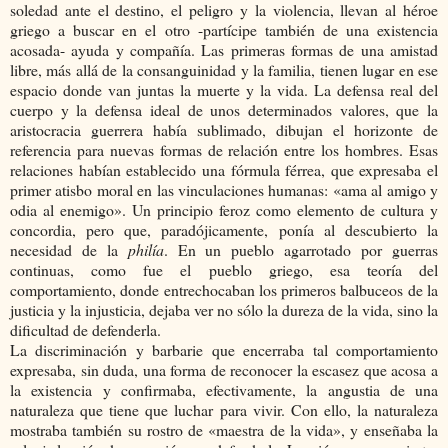
soledad ante el destino, el peligro y la violencia, llevan al héroe
griego a buscar en el otro -partícipe también de una existencia
acosada- ayuda y compañía. Las primeras formas de una amistad
libre, más allá de la consanguinidad y la familia, tienen lugar en ese
espacio donde van juntas la muerte y la vida. La defensa real del
cuerpo y la defensa ideal de unos determinados valores, que la
aristocracia guerrera había sublimado, dibujan el horizonte de
referencia para nuevas formas de relación entre los hombres. Esas
relaciones habían establecido una fórmula férrea, que expresaba el
primer atisbo moral en las vinculaciones humanas: «ama al amigo y
odia al enemigo». Un principio feroz como elemento de cultura y
concordia, pero que, paradójicamente, ponía al descubierto la
necesidad de la
philía
. En un pueblo agarrotado por guerras
continuas, como fue el pueblo griego, esa teoría del
comportamiento, donde entrechocaban los primeros balbuceos de la
justicia y la injusticia, dejaba ver no sólo la dureza de la vida, sino la
dificultad de defenderla.
La discriminación y barbarie que encerraba tal comportamiento
expresaba, sin duda, una forma de reconocer la escasez que acosa a
la existencia y confirmaba, efectivamente, la angustia de una
naturaleza que tiene que luchar para vivir. Con ello, la naturaleza
mostraba también su rostro de «maestra de la vida», y enseñaba la