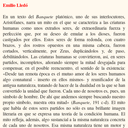
Emilio Lledó
En un texto del
Banquete
platónico, uno de sus interlocutores,
Aristófanes, narra un mito en el que se caracteriza a las criaturas
humanas como unos extraños seres, de extraordinaria fuerza y
perfección que, por su deseo de emular a los dioses, fueron
castigados por ellos. Estos seres de forma redonda, con cuatro
brazos, y dos rostros opuestos en una misma cabeza, fueron
cortados, verticalmente, por Zeus, duplicándolos y, de paso,
debilitándolos. Las criaturas humanas se convirtieron, así, en seres
partidos, incompletos, añorando siempre la mitad desgajada para
compensar, en el posible reencuentro, el sentido de la existencia:
«Desde tan remota época es el mutuo amor de los seres humanos
algo connatural - inserto en ellos mismos- y reunificador de la
antigua naturaleza, tratando de hacer de la dualidad en la que se han
convertido la unidad que fueron. Cada uno de nosotros es, pues, un
símbolo de hombre. De ahí que andemos siempre buscando nuestro
propio símbolo, nuestra otra mitad» (
Banquete
, 191 c-d). El mito
que habla de estos seres partidos no sólo es una brillante imagen
literaria en que se expresa una teoría de la condición humana. El
mito refleja, además, algo sustancial a la misma naturaleza concreta
de cada uno de nosotros. Esa misma naturaleza tiene un motor y