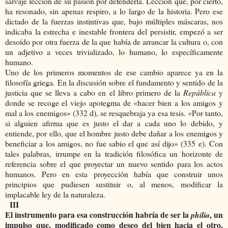
salvaje lección de su pasión por defenderla. Lección que, por cierto,
ha resonado, sin apenas respiro, a lo largo de la historia. Pero ese
dictado de la fuerzas instintivas que, bajo múltiples máscaras, nos
indicaba la estrecha e inestable frontera del persistir, empezó a ser
desoído por otra fuerza de la que había de arrancar la cultura o, con
un adjetivo a veces trivializado, lo humano, lo específicamente
humano.
Uno de los primeros momentos de ese cambio aparece ya en la
filosofía griega. En la discusión sobre el fundamento y sentido de la
justicia que se lleva a cabo en el libro primero de la
República
y
donde se recoge el viejo apotegma de «hacer bien a los amigos y
mal a los enemigos» (332 d), se resquebraja ya esa tesis. «Por tanto,
si alguien afirma que es justo el dar a cada uno lo debido, y
entiende, por ello, que el hombre justo debe dañar a los enemigos y
beneficiar a los amigos, no fue sabio el que así dijo» (335 e). Con
tales palabras, irrumpe en la tradición filosófica un horizonte de
referencia sobre el que proyectar un nuevo sentido para los actos
humanos. Pero en esta proyección había que construir unos
principios que pudiesen sustituir o, al menos, modificar la
implacable ley de la naturaleza.
III
El instrumento para esa construcción habría de ser la
, un
philía
impulso que, modificado como deseo del bien hacia el otro,