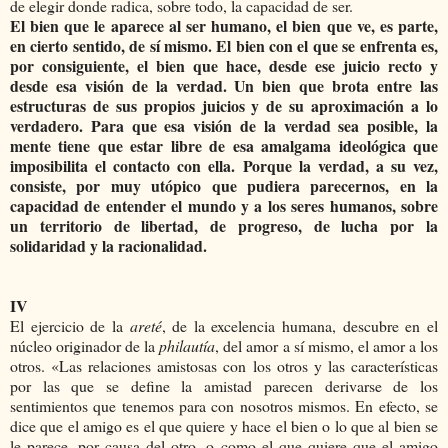
de elegir donde radica, sobre todo, la capacidad de ser.
El bien que le aparece al ser humano, el bien que ve, es parte,
en cierto sentido, de sí mismo. El bien con el que se enfrenta es,
por consiguiente, el bien que hace, desde ese juicio recto y
desde esa visión de la verdad. Un bien que brota entre las
estructuras de sus propios juicios y de su aproximación a lo
verdadero. Para que esa visión de la verdad sea posible, la
mente tiene que estar libre de esa amalgama ideológica que
imposibilita el contacto con ella. Porque la verdad, a su vez,
consiste, por muy utópico que pudiera parecernos, en la
capacidad de entender el mundo y a
los seres humanos, sobre
un territorio de libertad, de progreso, de lucha por la
solidaridad y la racionalidad
.
IV
El ejercicio de la
areté
, de la excelencia humana, descubre en el
núcleo originador de la
philautía
, del amor a sí mismo, el amor a los
otros. «Las relaciones amistosas con los otros y las características
por las que se define la amistad parecen derivarse de los
sentimientos que tenemos para con nosotros mismos. En efecto, se
dice que el amigo es el que quiere y hace el bien o lo que al bien se
le parece, por causa del otro, o como el que quiere que el amigo