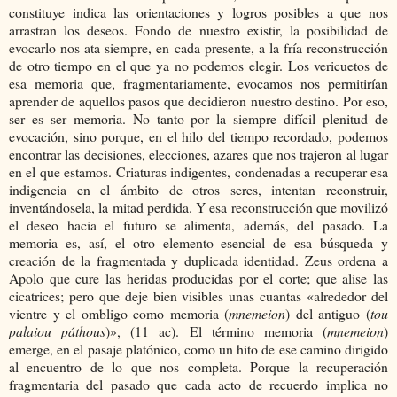
constituye indica las orientaciones y logros posibles a que nos
arrastran los deseos. Fondo de nuestro existir, la posibilidad de
evocarlo nos ata siempre, en cada presente, a la fría reconstrucción
de otro tiempo en el que ya no podemos elegir. Los vericuetos de
esa memoria que, fragmentariamente, evocamos nos permitirían
aprender de aquellos pasos que decidieron nuestro destino. Por eso,
ser es ser memoria. No tanto por la siempre difícil plenitud de
evocación, sino porque, en el hilo del tiempo recordado, podemos
encontrar las decisiones, elecciones, azares que nos trajeron al lugar
en el que estamos. Criaturas indigentes, condenadas a recuperar esa
indigencia en el ámbito de otros seres, intentan reconstruir,
inventándosela, la mitad perdida. Y esa reconstrucción que movilizó
el deseo hacia el futuro se alimenta, además, del pasado. La
memoria es, así, el otro elemento esencial de esa búsqueda y
creación de la fragmentada y duplicada identidad. Zeus ordena a
Apolo que cure las heridas producidas por el corte; que alise las
cicatrices; pero que deje bien visibles unas cuantas «alrededor del
vientre y el ombligo como memoria (
mnemeion
) del antiguo (
tou
palaiou páthous
)», (11 ac). El término memoria (
mnemeion
)
emerge, en el pasaje platónico, como un hito de ese camino dirigido
al encuentro de lo que nos completa. Porque la recuperación
fragmentaria del pasado que cada acto de recuerdo implica no