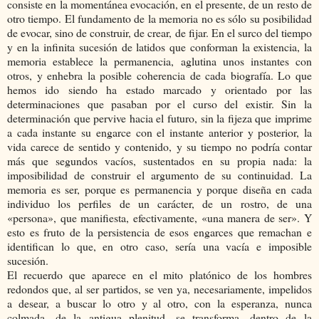
consiste en la momentánea evocación, en el presente, de un resto de
otro tiempo. El fundamento de la memoria no es sólo su posibilidad
de evocar, sino de construir, de crear, de fijar. En el surco del tiempo
y en la infinita sucesión de latidos que conforman la existencia, la
memoria establece la permanencia, aglutina unos instantes con
otros, y enhebra la posible coherencia de cada biografía. Lo que
hemos ido siendo ha estado marcado y orientado por las
determinaciones que pasaban por el curso del existir. Sin la
determinación que pervive hacia el futuro, sin la fijeza que imprime
a cada instante su engarce con el instante anterior y posterior, la
vida carece de sentido y contenido, y su tiempo no podría contar
más que segundos vacíos, sustentados en su propia nada: la
imposibilidad de construir el argumento de su continuidad. La
memoria es ser, porque es permanencia y porque diseña en cada
individuo los perfiles de un carácter, de un rostro, de una
«persona», que manifiesta, efectivamente, «una manera de ser». Y
esto es fruto de la persistencia de esos engarces que remachan e
identifican lo que, en otro caso, sería una vacía e imposible
sucesión.
El recuerdo que aparece en el mito platónico de los hombres
redondos que, al ser partidos, se ven ya, necesariamente, impelidos
a desear, a buscar lo otro y al otro, con la esperanza, nunca
colmada, de la antigua plenitud, se transforma, dentro de la