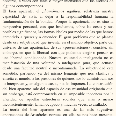
nosotros, a veces con tanta o mayor intensidad que los escritos de
algunos contemporáneos.
El bien aparente, el
phainómenos agathón
, relativiza nuestra
capacidad de vivir, al dejar a la responsabilidad humana la
fundamentación de la bondad. Porque la apariencia no es sino la
perspectiva personal, con que irradiamos, sobre las cosas y sus
posibles significados, las formas ideales por medio de las que hemos
aprendido a querer y a entender. El gran problema que se plantea
desde esa subjetividad que inventa, en el mundo objetivo, parte del
universo de sus apariencias, de sus «presentaciones», consiste, sin
embargo, en que la libertad con que podemos elegir o pensar, es
una libertad condicionada. Nuestra voluntad o inteligencia no es
manifestación de una voluntad o inteligencia pura, que actuase
desde una facultad neutral o incontaminada. La subjetividad está
sometida, partiendo ya del mismo lenguaje que nos clasifica y
enseña el mundo, a las presiones de quienes nos lo administran, nos
lo interpretan y, en algunos casos, nos lo imponen. La construcción
del bien aparente sale del espacio de esa mismidad originaria que,
sin embargo, está comprometida en su imposible inocencia por la
alteridad de aquellas estructuras sociales que, más o menos
inconscientemente, la han ocupado y, muchas veces, avasallado.
La teoría del bien aparente es una de las más sugestivas
aportaciones de Aristóteles porque, en ella, se nos hace presente,