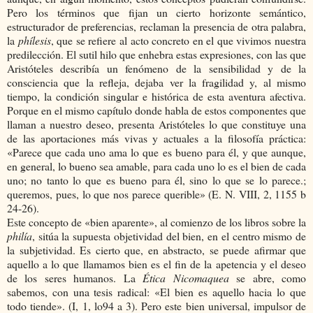
Pero los términos que fijan un cierto horizonte semántico,
estructurador de preferencias, reclaman la presencia de otra palabra,
la
phílesis
, que se refiere al acto concreto en el que vivimos nuestra
predilección. El sutil hilo que enhebra estas expresiones, con las que
Aristóteles describía un fenómeno de la sensibilidad y de la
consciencia que la refleja, dejaba ver la fragilidad y, al mismo
tiempo, la condición singular e histórica de esta aventura afectiva.
Porque en el mismo capítulo donde habla de estos componentes que
llaman a nuestro deseo, presenta Aristóteles lo que constituye una
de las aportaciones más vivas y actuales a la filosofía práctica:
«Parece que cada uno ama lo que es bueno para él, y que aunque,
en general, lo bueno sea amable, para cada uno lo es el bien de cada
uno; no tanto lo que es bueno para él, sino lo que se lo parece.;
queremos, pues, lo que nos parece querible» (E. N. VIII, 2, 1155 b
24-26).
Este concepto de «bien aparente», al comienzo de los libros sobre la
philía
, sitúa la supuesta objetividad del bien, en el centro mismo de
la subjetividad. Es cierto que, en abstracto, se puede afirmar que
aquello a lo que llamamos bien es el fin de la apetencia y el deseo
de los seres humanos. La
Ética Nicomaquea
se abre, como
sabemos, con una tesis radical: «El bien es aquello hacia lo que
todo tiende». (I, 1, lo94 a 3). Pero este bien universal, impulsor de