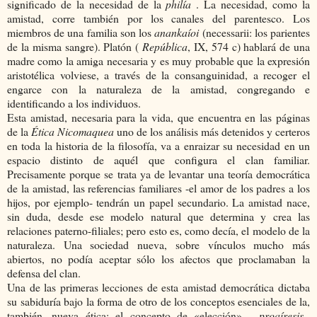
significado de la necesidad de la
philía
. La necesidad, como la
amistad, corre también por los canales del parentesco. Los
miembros de una familia son los
anankaíoi
(necessarii: los parientes
de la misma sangre). Platón (
República
, IX, 574 c) hablará de una
madre como la amiga necesaria y es muy probable que la expresión
aristotélica volviese, a través de la consanguinidad, a recoger el
engarce con la naturaleza de la amistad, congregando e
identificando a los individuos.
Esta amistad, necesaria para la vida, que encuentra en las páginas
de la
Ética Nicomaquea
uno de los análisis más detenidos y certeros
en toda la historia de la filosofía, va a enraizar su necesidad en un
espacio distinto de aquél que configura el clan familiar.
Precisamente porque se trata ya de levantar una teoría democrática
de la amistad, las referencias familiares -el amor de los padres a los
hijos, por ejemplo- tendrán un papel secundario. La amistad nace,
sin duda, desde ese modelo natural que determina y crea las
relaciones paterno-filiales; pero esto es, como decía, el modelo de la
naturaleza. Una sociedad nueva, sobre vínculos mucho más
abiertos, no podía aceptar sólo los afectos que proclamaban la
defensa del clan.
Una de las primeras lecciones de esta amistad democrática dictaba
su sabiduría bajo la forma de otro de los conceptos esenciales de la,
también, nueva ética: el concepto de «elección» -
proaíresis-
.