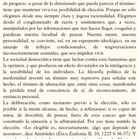
de progreso -a pesar de lo deteriorado que pueda parecer el término-
tiene que mantener viva esa posibilidad de elección. Porque no sólo
elegimos desde una siempre clara y jugosa racionalidad. Elegimos
desde el conglomerado de razón y sentimientos que, a veces,
manipulados por las informaciones que nos hacen llegar, coagulan y
paralizan nuestra facultad de pensar. Nuestra mente, nuestra
personalidad, se convierte, así, en un esperpento ideológico, en un
amasijo de reflejos condicionados, de tergiversaciones
inconscientemente asumidas, que nos impiden vivir.
La sociedad democrática tiene que luchar contra esos fantasmas que
la oprimen, y que producen un efecto devastador en la inteligencia y
la sensibilidad de los individuos. La filosofía política de la
modernidad inventó un término muy expresivo para señalar este
hecho, el término de alienación que, entre otras cosas, manifestaba
la pérdida total de consciencia de sí, de reconocimiento, de
sustancia personal.
La deliberación, como momento previo a la elección, sólo es
posible si la mente alcanza, de hecho, a reflexionar; si es capaz de
mirar, de descubrir, de pensar, fuera de esos cauces que han
construido la sinrazón y la arbitrariedad. Por eso tiene sentido la
elección. «Lo elegible es, necesariamente, algo que depende de
nosotros», dice Aristóteles (
Ética Eudemia
II, 10, 1225 b 36-37). Y