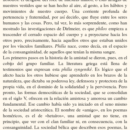
nuestros vestidos que se han hecho al aire, al gesto, a los hábitos y
movimientos de nuestro cuerpo. Una corriente profunda de
pertenencia y fraternidad, por así decirlo, que fluye entre los seres
humanos y las cosas. Pero, tal vez, lo más sorprendente, como han
mostrado las investigaciones de Dirlmeier, es que
phílos
empieza a
trascender el cerrado espacio del cuerpo y a proyectarse hacia los
otros pero, precisamente, hacia aquellos otros que estaban unidos
por los vínculos familiares.
Philía
nace, como decía, en el espacio
de la consanguinidad, de aquellos que tenían la misma sangre.
Los primeros pasos en la historia de la amistad se dieron, pues, en el
cobijo del grupo familiar. La literatura griega está llena de
testimonios que expresan esta
philía syngeniké
. Es lógico que el
afecto hacia los otros hubiese que aprenderlo en los brazos de la
naturaleza, que dictaba su poderosa ley, defensora y protectora de la
propia vida, en el dominio de la solidaridad y la pervivencia. Pero
pronto, las formas democráticas de la sociedad, que se consolidan
en el siglo V, ofrecen en la relación amistosa y amorosa un cambio
fundamental. Ese cambio había sido ya iniciado en el seno mismo
de la sociedad aristocrática. El nombre de «amigo», en los poemas
homéricos, es el de «hetaíros», una amistad que no tiene, en
principio, que ver con el clan familiar ni, en consecuencia, con la
consanguinidad. La sociedad bélica que describen esos poemas, la