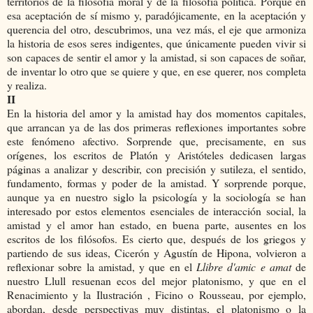
territorios de la filosofía moral y de la filosofía política. Porque en
esa aceptación de sí mismo y, paradójicamente, en la aceptación y
querencia del otro, descubrimos, una vez más, el eje que armoniza
la historia de esos seres indigentes, que únicamente pueden vivir si
son capaces de sentir el amor y la amistad, si son capaces de soñar,
de inventar lo otro que se quiere y que, en ese querer, nos completa
y realiza.
II
En la historia del amor y la amistad hay dos momentos capitales,
que arrancan ya de las dos primeras reflexiones importantes sobre
este fenómeno afectivo. Sorprende que, precisamente, en sus
orígenes, los escritos de Platón y Aristóteles dedicasen largas
páginas a analizar y describir, con precisión y sutileza, el sentido,
fundamento, formas y poder de la amistad. Y sorprende porque,
aunque ya en nuestro siglo la psicología y la sociología se han
interesado por estos elementos esenciales de interacción social, la
amistad y el amor han estado, en buena parte, ausentes en los
escritos de los filósofos. Es cierto que, después de los griegos y
partiendo de sus ideas, Cicerón y Agustín de Hipona, volvieron a
reflexionar sobre la amistad, y que en el
Llibre d'amic e amat
de
nuestro Llull resuenan ecos del mejor platonismo, y que en el
Renacimiento y la Ilustración , Ficino o Rousseau, por ejemplo,
abordan, desde perspectivas muy distintas, el platonismo o la