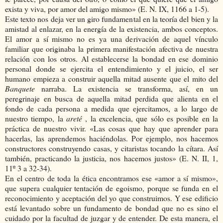
exista y viva, por amor del amigo mismo» (E. N. IX, 1166 a 1-5).
Este texto nos deja ver un giro fundamental en la teoría del bien y la
amistad al enlazar, en la energía de la existencia, ambos conceptos.
El amor a sí mismo no es ya una derivación de aquel vínculo
familiar que originaba la primera manifestación afectiva de nuestra
relación con los otros. Al establecerse la bondad en ese dominio
personal donde se ejercita el entendimiento y el juicio, el ser
humano empieza a construir aquella mitad ausente que el mito del
Banquete
narraba. La existencia se transforma, así, en un
peregrinaje en busca de aquella mitad perdida que alienta en el
fondo de cada persona a medida que ejercitamos, a lo largo de
nuestro tiempo, la
areté
, la excelencia, que sólo es posible en la
práctica de nuestro vivir. «Las cosas que hay que aprender para
hacerlas, las aprendemos haciéndolas. Por ejemplo, nos hacemos
constructores construyendo casas, y citaristas tocando la cítara. Así
también, practicando la justicia, nos hacemos justos» (E. N. II, 1,
11º 3 a 32-34).
En el centro de toda la ética encontramos ese «amor a sí mismo»,
que supera cualquier tentación de egoismo, porque se funda en el
reconocimiento y aceptación del yo que construimos. Y ese edificio
está levantado sobre un fundamento de bondad que no es sino el
cuidado por la facultad de juzgar y de entender. De esta manera, el