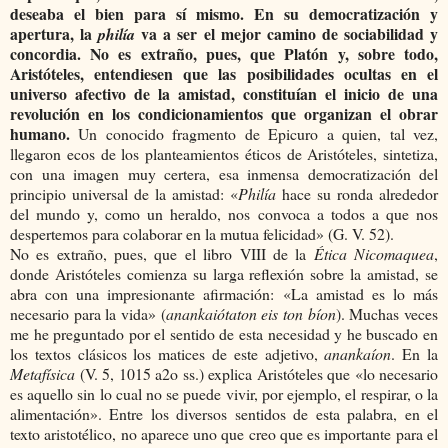
deseaba el bien para sí mismo. En su democratización y
apertura, la
va a ser el mejor camino de sociabilidad y
philía
concordia. No es extraño, pues, que Platón y, sobre todo,
Aristóteles, entendiesen que las posibilidades ocultas en el
universo afectivo de la amistad, constituían el inicio de una
revolución en los condicionamientos que organizan el obrar
humano.
Un conocido fragmento de Epicuro a quien, tal vez,
llegaron ecos de los planteamientos éticos de Aristóteles, sintetiza,
con una imagen muy certera, esa inmensa democratización del
principio universal de la amistad: «
Philía
hace su ronda alrededor
del mundo y, como un heraldo, nos convoca a todos a que nos
despertemos para colaborar en la mutua felicidad» (G. V. 52).
No es extraño, pues, que el libro VIII de la
Ética Nicomaquea
,
donde Aristóteles comienza su larga reflexión sobre la amistad, se
abra con una impresionante afirmación: «La amistad es lo más
necesario para la vida» (
anankaiótaton eis ton bíon
). Muchas veces
me he preguntado por el sentido de esta necesidad y he buscado en
los textos clásicos los matices de este adjetivo,
anankaíon
. En la
Metafísica
(V. 5, 1015 a2o ss.) explica Aristóteles que «lo necesario
es aquello sin lo cual no se puede vivir, por ejemplo, el respirar, o la
alimentación». Entre los diversos sentidos de esta palabra, en el
texto aristotélico, no aparece uno que creo que es importante para el