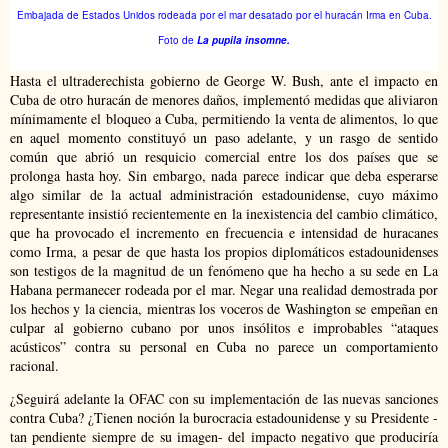
Embajada de Estados Unidos rodeada por el mar desatado por el huracán Irma en Cuba.
Foto de
La pupila insomne.
Hasta el ultraderechista gobierno de George W. Bush, ante el impacto en
Cuba de otro huracán de menores daños, implementó medidas que aliviaron
mínimamente el bloqueo a Cuba, permitiendo la venta de alimentos, lo que
en aquel momento constituyó un paso adelante, y un rasgo de sentido
común que abrió un resquicio comercial entre los dos países que se
prolonga hasta hoy. Sin embargo, nada parece indicar que deba esperarse
algo similar de la actual administración estadounidense, cuyo máximo
representante insistió recientemente en la inexistencia del cambio climático,
que ha provocado el incremento en frecuencia e intensidad de huracanes
como Irma, a pesar de que hasta los propios diplomáticos estadounidenses
son testigos de la magnitud de un fenómeno que ha hecho a su sede en La
Habana permanecer rodeada por el mar. Negar una realidad demostrada por
los hechos y la ciencia, mientras los voceros de Washington se empeñan en
culpar al gobierno cubano por unos insólitos e improbables “ataques
acústicos” contra su personal en Cuba no parece un comportamiento
racional.
¿Seguirá adelante la OFAC con su implementación de las nuevas sanciones
contra Cuba? ¿Tienen noción la burocracia estadounidense y su Presidente -
tan pendiente siempre de su imagen- del impacto negativo que produciría