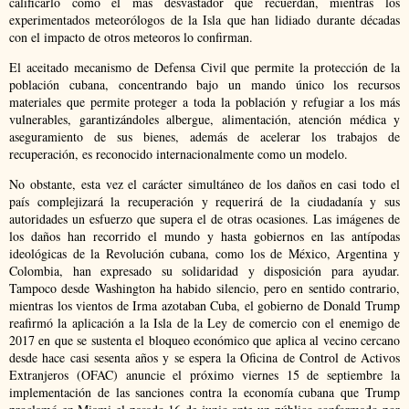
calificarlo como el más desvastador que recuerdan, mientras los
experimentados meteorólogos de la Isla que han lidiado durante décadas
con el impacto de otros meteoros lo confirman.
El aceitado mecanismo de Defensa Civil que permite la protección de la
población cubana, concentrando bajo un mando único los recursos
materiales que permite proteger a toda la población y refugiar a los más
vulnerables, garantizándoles albergue, alimentación, atención médica y
aseguramiento de sus bienes, además de acelerar los trabajos de
recuperación, es reconocido internacionalmente como un modelo.
No obstante, esta vez el carácter simultáneo de los daños en casi todo el
país complejizará la recuperación y requerirá de la ciudadanía y sus
autoridades un esfuerzo que supera el de otras ocasiones. Las imágenes de
los daños han recorrido el mundo y hasta gobiernos en las antípodas
ideológicas de la Revolución cubana, como los de México, Argentina y
Colombia, han expresado su solidaridad y disposición para ayudar.
Tampoco desde Washington ha habido silencio, pero en sentido contrario,
mientras los vientos de Irma azotaban Cuba, el gobierno de Donald Trump
reafirmó la aplicación a la Isla de la Ley de comercio con el enemigo de
2017 en que se sustenta el bloqueo económico que aplica al vecino cercano
desde hace casi sesenta años y se espera la Oficina de Control de Activos
Extranjeros (OFAC) anuncie el próximo viernes 15 de septiembre la
implementación de las sanciones contra la economía cubana que Trump