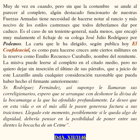
Muy de vez en cuando, pero sin que la costumbre se anule al
parecer al completo, algún destacado funcionario de nuestras
Fuerzas Armadas tiene necesidad de hacerse notar al rancio y más
nocivo de los estilos castrenses que todos deberíamos dar por
caduco. Es el caso de un teniente-general, nada menos, que encajó
muy malamente el fichaje de su colega José Julio Rodríguez por
Podemos
. La carta que le ha dirigido, según publica hoy
El
Confidencial
,
es como para hacerse cruces ante ciertos militares en
la reserva como Emilio Recuenco Caraballo, nombre del remitente.
La misiva puede leerse al completo en el citado medio, pero no
quiero dejar sin inserción el último de sus párrafos, que a juicio de
este Lazarillo anula cualquier consideración razonable que pueda
haber hecho el firmante anteriormente:
Sr. Rodríguez Fernández, así supongo le llamaran sus
correligionarios, espero que se arranque con deshonor la divisa de
la bocamanga a la que ha ofendido profundamente. Le deseo que
en esta vida o en el más allá le pasen generosa factura a sus
traiciones. Llegado este momento, posiblemente si le queda algo de
dignidad, debería pensar en la posibilidad de poner entre sus
dientes la bocacha de un Cetme”.
DdA, XII/314
6