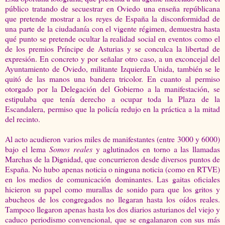
público tratando de secuestrar en Oviedo una enseña repúblicana
que pretende mostrar a los reyes de España la disconformidad de
una parte de la ciudadanía con el vigente régimen, demuestra hasta
qué punto se pretende ocultar la realidad social en eventos como el
de los premios Príncipe de Asturias y se conculca la libertad de
expresión. En concreto y por señalar otro caso, a un exconcejal del
Ayuntamiento de Oviedo, militante Izquierda Unida, también se le
quitó de las manos una bandera tricolor. En cuanto al permiso
otorgado por la Delegación del Gobierno a la manifestación, se
estipulaba que tenía derecho a ocupar toda la Plaza de la
Escandalera, permiso que la policía redujo en la práctica a la mitad
del recinto.
Al acto acudieron varios miles de manifestantes (entre 3000 y 6000)
bajo el lema
Somos reales
y aglutinados en torno a las llamadas
Marchas de la Dignidad, que concurrieron desde diversos puntos de
España. No hubo apenas noticia o ninguna noticia (como en RTVE)
en los medios de comunicación dominantes. Las gaitas oficiales
hicieron su papel como murallas de sonido para que los gritos y
abucheos de los congregados no llegaran hasta los oídos reales.
Tampoco llegaron apenas hasta los dos diarios asturianos del viejo y
caduco periodismo convencional, que se engalanaron con sus más