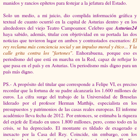
manidos y rancios epítetos para festejar a la jefatura del Estado.
Solo un medio, a mi juicio, dio complida información gráfica y
textual de cuanto ocurrió en la capital de Asturias dentro y en los
alrededores del viejo Teatro Campoamor. Celebro que
Asturias24
haya sabido, además, titular con objetividad en su portada las dos
noticias que tuvieron lugar en ambos y contrastados escenarios:
El
rey reclama más conciencia social y un impulso moral y ético
...
Y la
calle grita contra los "fartones"
. Enhorabuena, porque eso es
periodismo del que está en marcha en la Red, capaz de reflejar lo
que pasa en el país y en Asturias.
Un periodismo más digno para un
país más digno.
PS.- A propósito del titular que corresponde a Felipe VI, es preciso
recordar que
la fortuna de su padre alcanzaría los 1.600 millones de
euros. La cifra surge del trabajo de la Universidad de Bruselas
liderado por el profesor Herman Matthijs, especialista en los
presupuestos y patrimonios de las casas reales europeas. El informe
académico lleva fecha de 2012. Por entonces, se estimaba la riqueza
del exjefe de Estado en unos 1.800 millones, pero, como todo en la
crisis, se ha depreciado. El montante es tildado de exagerado e
inexacto por la Casa del Rey. Coincide, sin embargo, con los