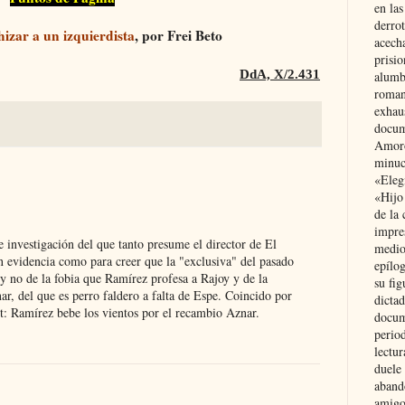
en las
derro
izar a un izquierdista
, por Frei Beto
acecha
prisi
DdA, X/2.431
alumb
roman
exhau
docum
Amoró
minuci
«Eleg
«Hijo
de la 
impre
 investigación del que tanto presume el director de El
medio
evidencia como para creer que la "exclusiva" del pasado
epílo
 no de la fobia que Ramírez profesa a Rajoy y de la
su fig
r, del que es perro faldero a falta de Espe. Coincido por
dictad
st: Ramírez bebe los vientos por el recambio Aznar.
docum
period
lectur
duele 
aband
amigo