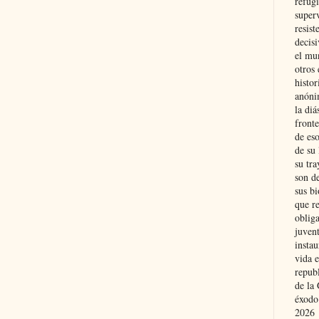
refugi
superv
resist
decis
el mu
otros 
histo
anóni
la diá
fronte
de eso
de su 
su tra
son d
sus bi
que r
obliga
juvent
insta
vida e
repub
de la 
éxodo
2026