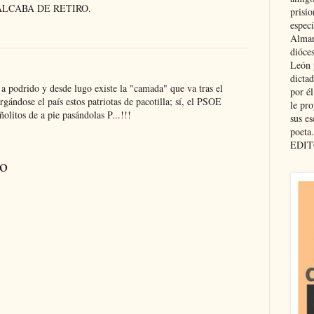
LCABA DE RETIRO.
prisio
especi
Almar
dióce
León 
dicta
a podrido y desde lugo existe la "camada" que va tras el
por é
rgándose el país estos patriotas de pacotilla; sí, el PSOE
le pro
olitos de a pie pasándolas P...!!!
sus es
poeta.
EDIT
io