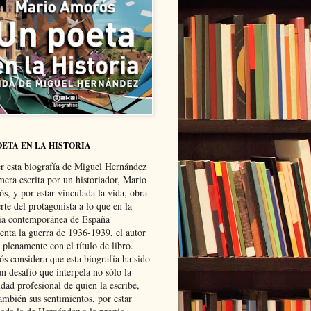
OETA EN LA HISTORIA
er esta biografía de Miguel Hernández
mera escrita por un historiador, Mario
s, y por estar vinculada la vida, obra
te del protagonista a lo que en la
ria contemporánea de España
senta la guerra de 1936-1939, el autor
 plenamente con el título de libro.
s considera que esta biografía ha sido
n desafío que interpela no sólo la
dad profesional de quien la escribe,
ambién sus sentimientos, por estar