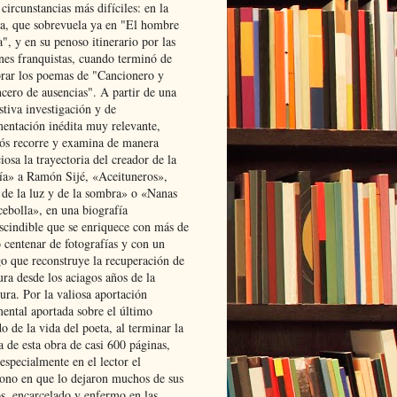
 circunstancias más difíciles: en la
ta, que sobrevuela ya en "El hombre
", y en su penoso itinerario por las
ones franquistas, cuando terminó de
rar los poemas de "Cancionero y
cero de ausencias". A partir de una
stiva investigación y de
entación inédita muy relevante,
s recorre y examina de manera
osa la trayectoria del creador de la
ía» a Ramón Sijé, «Aceituneros»,
 de la luz y de la sombra» o «Nanas
cebolla», en una biografía
scindible que se enriquece con más de
 centenar de fotografías y con un
go que reconstruye la recuperación de
ura desde los aciagos años de la
ura. Por la valiosa aportación
ental aportada sobre el último
o de la vida del poeta, al terminar la
a de esta obra de casi 600 páginas,
especialmente en el lector el
ono en que lo dejaron muchos de sus
s, encarcelado y enfermo en las