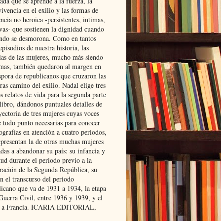
ada que se aprende a la fuerza, la
ivencia en el exilio y las formas de
encia no heroica -persistentes, intimas,
ivas- que sostienen la dignidad cuando
ndo se desmorona. Como en tantos
episodios de nuestra historia, las
rias de las mujeres, mucho más siendo
mas, también quedaron al margen en
spora de republicanos que cruzaron las
ras camino del exilio. Nadal elige tres
s relatos de vida para la segunda parte
libro, dándonos puntuales detalles de
yectoria de tres mujeres cuyas voces
e todo punto necesarias para conocer
ografías en atención a cuatro periodos,
epresentan la de otras muchas mujeres
das a abandonar su país: su infancia y
ud durante el periodo previo a la
uración de la Segunda República, su
n el transcurso del periodo
licano que va de 1931 a 1934, la etapa
Guerra Civil, entre 1936 y 1939, y el
 a Francia. ICARIA EDITORIAL,