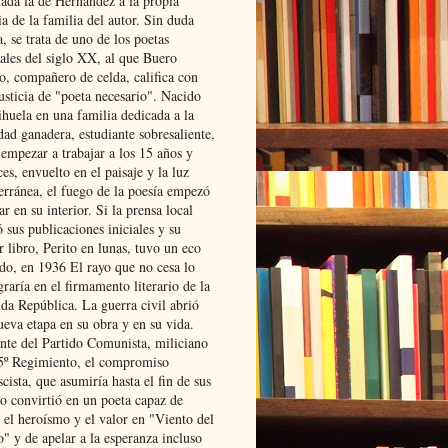
lada la de Hernández a la propia
ia de la familia del autor. Sin duda
, se trata de uno de los poetas
iales del siglo XX, al que Buero
o, compañero de celda, califica con
usticia de "poeta necesario". Nacido
ihuela en una familia dedicada a la
dad ganadera, estudiante sobresaliente,
 empezar a trabajar a los 15 años y
es, envuelto en el paisaje y la luz
erránea, el fuego de la poesía empezó
ar en su interior. Si la prensa local
 sus publicaciones iniciales y su
 libro, Perito en lunas, tuvo un eco
ado, en 1936 El rayo que no cesa lo
raría en el firmamento literario de la
da República. La guerra civil abrió
ueva etapa en su obra y en su vida.
ante del Partido Comunista, miliciano
 5º Regimiento, el compromiso
scista, que asumiría hasta el fin de sus
lo convirtió en un poeta capaz de
 el heroísmo y el valor en "Viento del
" y de apelar a la esperanza incluso