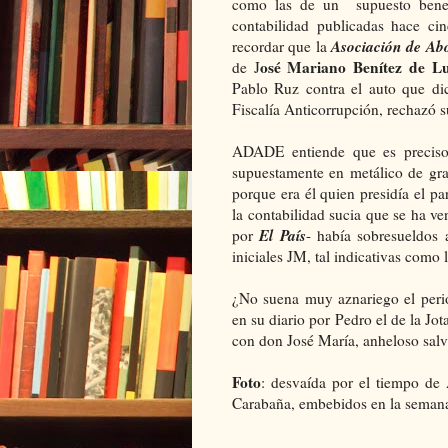
como las de un supuesto benef
contabilidad publicadas hace ci
Asociación de A
recordar que la
osé Mariano Benítez de L
de J
Pablo Ruz
contra el auto que di
Fiscalía Anticorrupción, rechazó s
ADADE entiende que es preciso
supuestamente en metálico de grat
porque era él quien presidía el pa
la contabilidad sucia que se ha ve
El País
por
- había sobresueldos
iniciales JM, tal indicativas como
¿No suena muy aznariego el peri
en su diario por Pedro el de la Jo
con don José María, anheloso salva
Foto
: desvaída por el tiempo de
Carabaña, embebidos en la semana 