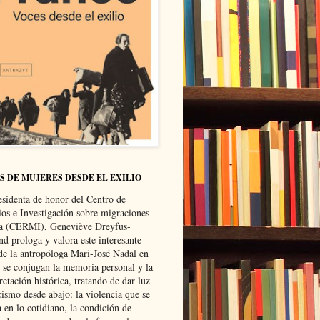
S DE MUJERES DESDE EL EXILIO
esidenta de honor del Centro de
ios e Investigación sobre migraciones
ca (CERMI), Geneviève Dreyfus-
d prologa y valora este interesante
 de la antropóloga Mari-José Nadal en
e se conjugan la memoria personal y la
retación histórica, tratando de dar luz
cismo desde abajo: la violencia que se
a en lo cotidiano, la condición de