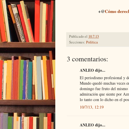
+@
Cómo derech
Publicado el
10.7.13
Secciones:
Política
3 comentarios:
ANLEO dijo...
El periodismo profesional y de
Mundo quedó muchas veces en 
domingo fue fruto del mismo y
admiración que siente por Azna
lo tanto con lo dicho en el po
10/7/13, 12:19
ANLEO dijo...