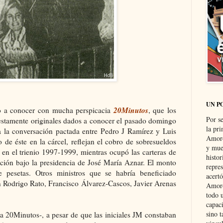
UN P
20Minutos
o a conocer con mucha perspicacia
, que los
Por s
stamente originales dados a conocer el pasado domingo
la pri
 a la conversación pactada entre Pedro J Ramírez y Luis
Amoró
 de éste en la cárcel, reflejan el cobro de sobresueldos
y muer
en el trienio 1997-1999, mientras ocupó las carteras de
histo
ción bajo la presidencia de José María Aznar. El monto
repre
e pesetas. Otros ministros que se habría beneficiado
acertó
n Rodrigo Rato, Francisco Álvarez-Cascos, Javier Arenas
Amoró
todo u
capaci
sino t
ca 20Minutos-, a pesar de que las iniciales JM constaban