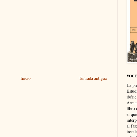
VOCE
Inicio
Entrada antigua
La pr
Estud
ibéri
Arman
libro
el qu
interp
al fas
instal