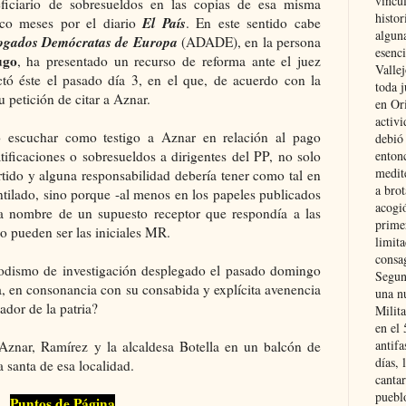
vincu
iciario de sobresueldos en las copias de esa misma
histor
El País
nco meses por el diario
. En este sentido cabe
alguna
bogados Demócratas de Europa
(ADADE), en la persona
esenc
ugo
,
ha presentado un recurso de reforma ante el juez
Vallej
ctó éste el pasado día 3, en el que, de acuerdo con la
toda j
u petición de citar a Aznar.
en Or
activi
 escuchar como testigo a Aznar en relación al pago
debió
ificaciones o sobresueldos a dirigentes del PP, no solo
entonc
medit
rtido y alguna responsabilidad debería tener como tal en
a brot
ntilado, sino porque -al menos en los papeles publicados
acogió
 a nombre de un supuesto receptor que respondía a las
primer
 lo pueden ser las iniciales MR.
limit
consag
odismo de investigación desplegado el pasado domingo
Segun
ta, en consonancia con su consabida y explícita avenencia
una n
dor de la patria?
Milit
en el
antifa
 Aznar, Ramírez y la alcaldesa Botella en un balcón de
días, 
santa de esa localidad.
cantar
pueblo
Puntos de Página