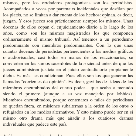
mismos, pero los verdaderos protagonistas son los periodistas.
Acompañados a veces por partenairs incidentales que desfilan por
los platós, no se limitan a dar cuenta de los hechos: opinan, es decir,
juzgan. Y esos jueces son prácticamente siempre los mismos. Unas
docenas de ellos copan el enjuiciamiento diario a lo largo de los
años, como son los mismos magistrados los que componen
ordinariamente el mismo tribunal. Así tenemos a un periodismo
predominante con miembros predominantes. Con lo que unas
cuantas decenas de periodistas pertenecientes a los medios gráficos
o audiovisuales, casi todos en manos de los reaccionarios, se
convierten en los sumos sacerdotes de la sociedad antes de que los
jueces administren justicia en el juicio contradictorio propiamente
dicho. Es más, les condicionan. Pues ellos son los que generan las
llamadas "corrientes de opinión". Es decir, gavillas de ideas de los
miembros encumbrados del cuarto poder... que acaba a menudo
siendo el primero (aunque a su vez manejado por lobbies).
Miembros encumbrados, porque centenares o miles de periodistas
se quedan fuera, en misiones subalternas a la orden de los otros o
refugiados en los medios alternativos. Y esto mismo puede ser en sí
mismo otro drama más que añadir a los cuatiosos dramas
individuales que padece este país.
Así las cosas y volviendo al tema central de estas reflexiones, los