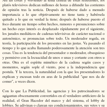
platós televisivos dedican millones de horas a difundir las corrientes
de opinión tras la noticia. Después de haberse dado a menudo
importancia a lo que objetivamente no tiene tanta y habérsela
quitado a lo que en verdad la tiene; después de haberse puesto el
foco durante un tiempo sobre hechos, rumores o presunciones sobre
un hecho cuyo interés es desplazado rápidamente por el siguiente,
los jurados mediáticos de cadenas televisivas de carácter nacional o
autonómico, se pronuncian sobre todo. Un moderador regula, en
teoría, la participación de los presentes en las justas. Va pasando el
tiempo y lo que acaba llamando poderosamente la atención son tres
cosas. Una es la tendencia del presentador o moderador, obsequioso
y permisivo con la locuacidad de unos o unas y cortante con otros u
otras. Otra es el espíritu mimético de la cadena según casos y
momentos, según sople el viento, pese a la independencia que
postula. Y la tercera, la naturalidad con la que los presentadores lo
explican y excusan todo en aras de la publicidad "que nos da de
comer", a veces dicen.
Con lo que La Publicidad, las agencias y los patrocinadores se
agigantan obscenamente convertidos en el verdadero artificiero de la
realidad, el Gran Hacedor del marco y del sistema, el lobby de
lobbies. Se adivinan o clarean sus condicionamientos, sus vetos y su