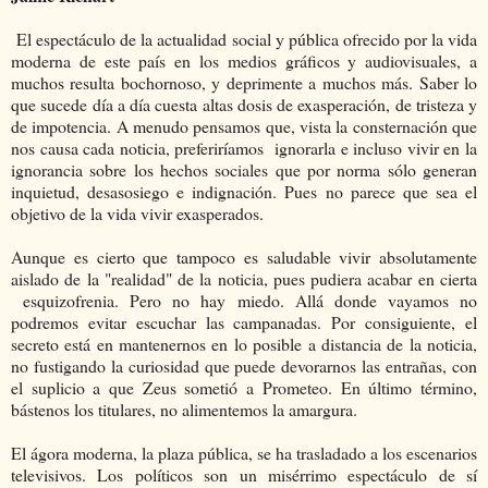
El espectáculo de la actualidad social y pública ofrecido por la vida
moderna de este país en los medios gráficos y audiovisuales, a
muchos resulta bochornoso, y deprimente a muchos más. Saber lo
que sucede día a día cuesta altas dosis de exasperación, de tristeza y
de impotencia. A menudo pensamos que, vista la consternación que
nos causa cada noticia, preferiríamos ignorarla e incluso vivir en la
ignorancia sobre los hechos sociales que por norma sólo generan
inquietud, desasosiego e indignación. Pues no parece que sea el
objetivo de la vida vivir exasperados.
Aunque es cierto que tampoco es saludable vivir absolutamente
aislado de la "realidad" de la noticia, pues pudiera acabar en cierta
esquizofrenia. Pero no hay miedo. Allá donde vayamos no
podremos evitar escuchar las campanadas. Por consiguiente, el
secreto está en mantenernos en lo posible a distancia de la noticia,
no fustigando la curiosidad que puede devorarnos las entrañas, con
el suplicio a que Zeus sometió a Prometeo. En último término,
bástenos los titulares, no alimentemos la amargura.
El ágora moderna, la plaza pública, se ha trasladado a los escenarios
televisivos. Los políticos son un misérrimo espectáculo de sí