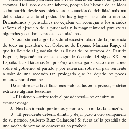
estamos. De ilusos o de analfabetos, porque los historia de las ideas
se ha nutrido desde sus inicios
en la situación de debilidad máxima
del ciudadano ante el poder. De los griegos hasta ahora mismo.
Dramaturgos y pensadores no cejaban en aconsejar a los grandes
señores el ejercicio de la prudencia y la magnanimidad para evitar
algaradas y acallar las protestas ciudadanas.
Ahora, sin embargo, ha sido el excesivo abuso de la prudencia
de todo un presidente del Gobierno de España, Mariana Rajoy, el
que ha llevado al guardián de las llaves de los secretos del Partido
Popular, hegemónico en este segundo decenio del siglo XXI en
España, Luis Bárcenas (en prisión), a descargar su saco de rencores
sobre el gobierno, el partido y por extensión sobre un país renuente
a salir de una recesión tan prologada que ha dejado no pocos
muertos por el camino.
De confirmarse las filtraciones publicadas en la prensa, podrían
extraerse algunas lecciones:
1.- El silencio ─sobre todo el presidencial─ no encubre ni
excusa: otorga.
2.- Nos han tomado por tontos y por lo visto no les falta razón.
3.- El presidente debería dimitir y dejar paso a otro compañero
de su partido. ¿Alberto Ruiz Gallardón? Si fuera así la pesadilla de
una noche de verano se convertiría en profecía.