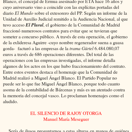
Blanco, el concejal de Ermua asesinado por ETA hace 16 años y
cuyo aniversario vino a coincidir con las explícitas portadas del
diario
El Mundo
sobre el extesorero del PP. Según un informe de la
Unidad de Auxilio Judicial remitido a la Audiencia Nacional, al que
tuvo acceso
El Plural
, el gobierno de la Comunidad de Madrid
fraccionó numerosos contratos para evitar que se tuvieran que
someter a concurso público. A través de esta operación, el gobierno
de la exlideresa Aguirre -cuyo nombre regenerador suena a guasa
gorda-
facturó a las empresas de la
trama Gürtel
6.484.080,07
euros a través de 686 operaciones diferentes. Del total de las
operaciones con las empresas investigadas, el informe detalla
algunos de los actos en los que hubo fraccionamiento del contrato.
Entre estos eventos destaca el homenaje que la Comunidad de
Madrid realizó a Miguel Ángel Blanco. El Partido Popular no
puede ser lo que fue Miguel Ángel Blanco, porque todo cuanto
asoma de la contabilidad de Bárcenas y más es un atentado contra
la memoria del concejal vasco. Lo proclaman homenajes como el
aludido.
EL SILENCIO DE RAJOY OTORGA
Manuel María Meseguer
Sería de ilusos preguntarnos a estas alturas en manos de quiénes